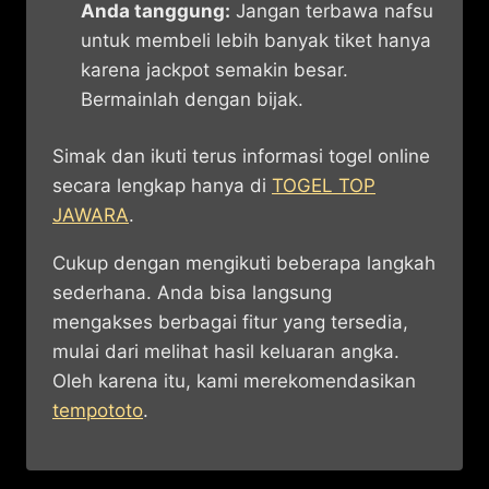
Anda tanggung:
Jangan terbawa nafsu
untuk membeli lebih banyak tiket hanya
karena jackpot semakin besar.
Bermainlah dengan bijak.
Simak dan ikuti terus informasi togel online
secara lengkap hanya di
TOGEL TOP
JAWARA
.
Cukup dengan mengikuti beberapa langkah
sederhana. Anda bisa langsung
mengakses berbagai fitur yang tersedia,
mulai dari melihat hasil keluaran angka.
Oleh karena itu, kami merekomendasikan
tempototo
.