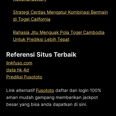
Strategi Cerdas Mengatur Kombinasi Bermain
di Togel California
Rahasia Jitu Menguak Pola Togel Cambodia
Untuk Prediksi Lebih Tepat
Referensi Situs Terbaik
linkfuso.com
data hk 4d
Prediksi Fusototo
Link alternatif
Fusototo
daftar dan login 100%
aman mudah gampang memberikan jackpot
besar yang bisa anda dapatkan di sini.