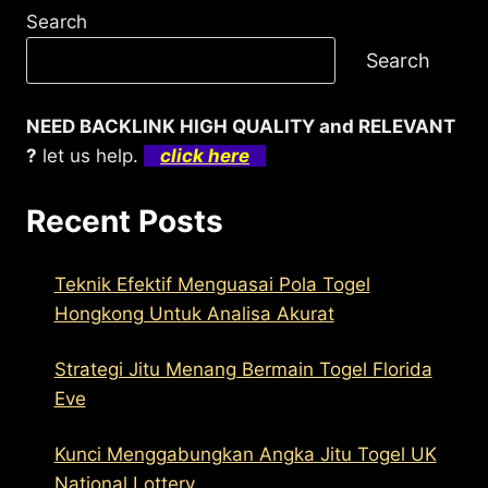
Search
Search
NEED BACKLINK HIGH QUALITY and RELEVANT
?
let us help.
click here
Recent Posts
Teknik Efektif Menguasai Pola Togel
Hongkong Untuk Analisa Akurat
Strategi Jitu Menang Bermain Togel Florida
Eve
Kunci Menggabungkan Angka Jitu Togel UK
National Lottery