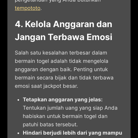
tempototo
.
4. Kelola Anggaran dan
Jangan Terbawa Emosi
Salah satu kesalahan terbesar dalam
bermain togel adalah tidak mengelola
anggaran dengan baik. Penting untuk
bermain secara bijak dan tidak terbawa
emosi saat jackpot besar.
Tetapkan anggaran yang jelas:
Tentukan jumlah uang yang siap Anda
habiskan untuk bermain togel dan
patuhi batas tersebut.
Hindari berjudi lebih dari yang mampu