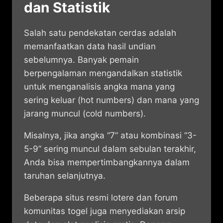
dan Statistik
Salah satu pendekatan cerdas adalah
memanfaatkan data hasil undian
sebelumnya. Banyak pemain
berpengalaman mengandalkan statistik
untuk menganalisis angka mana yang
sering keluar (hot numbers) dan mana yang
jarang muncul (cold numbers).
Misalnya, jika angka “7” atau kombinasi “3-
5-9” sering muncul dalam sebulan terakhir,
Anda bisa mempertimbangkannya dalam
taruhan selanjutnya.
Beberapa situs resmi lotere dan forum
komunitas togel juga menyediakan arsip