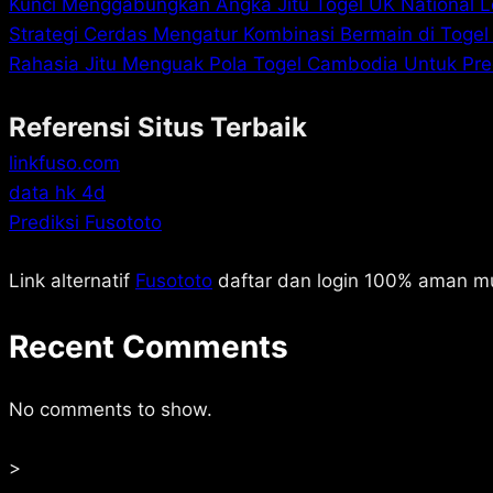
Kunci Menggabungkan Angka Jitu Togel UK National L
Strategi Cerdas Mengatur Kombinasi Bermain di Togel 
Rahasia Jitu Menguak Pola Togel Cambodia Untuk Pred
Referensi Situs Terbaik
linkfuso.com
data hk 4d
Prediksi Fusototo
Link alternatif
Fusototo
daftar dan login 100% aman mu
Recent Comments
No comments to show.
>