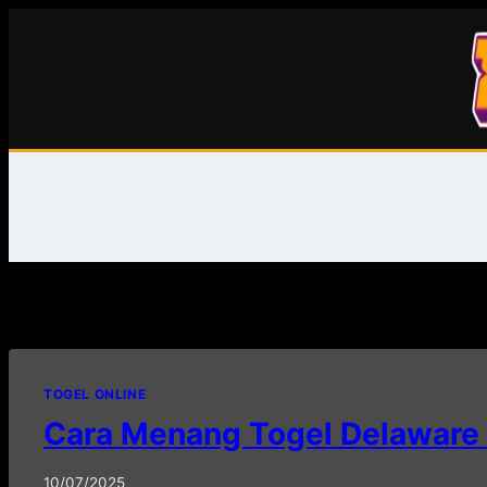
Skip
to
content
TOGEL ONLINE
Cara Menang Togel Delaware 
10/07/2025