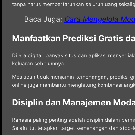
tanpa harus mempertaruhkan seluruh uang sekalig
Baca Juga:
Cara Mengelola Moda
Manfaatkan Prediksi Gratis d
Di era digital, banyak situs dan aplikasi menyediak
keluaran sebelumnya.
Meskipun tidak menjamin kemenangan, prediksi gra
online juga membantu menghitung kombinasi angka 
Disiplin dan Manajemen Moda
Rahasia paling penting adalah disiplin dalam ber
Selain itu, tetapkan target kemenangan dan stop-