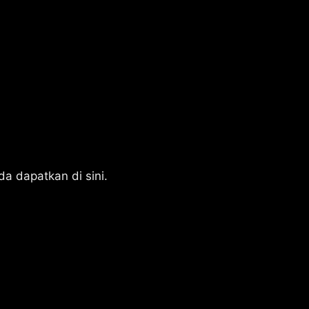
 dapatkan di sini.