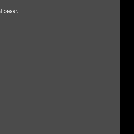
l besar.