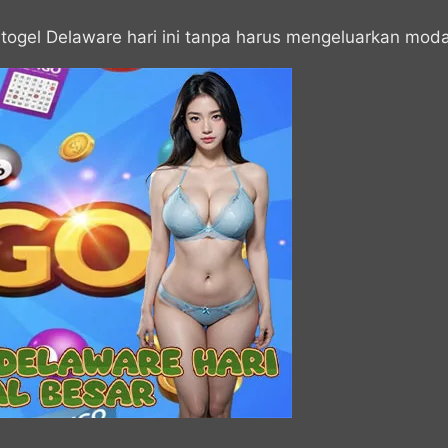
togel Delaware hari ini tanpa harus mengeluarkan moda