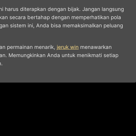
ni harus diterapkan dengan bijak. Jangan langsung
nkan secara bertahap dengan memperhatikan pola
ngan sistem ini, Anda bisa memaksimalkan peluang
han permainan menarik,
jeruk win
menawarkan
kan. Memungkinkan Anda untuk menikmati setiap
.