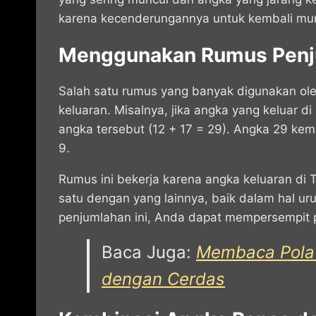
karena kecenderungannya untuk kembali munc
Menggunakan Rumus Penj
Salah satu rumus yang banyak digunakan ol
keluaran. Misalnya, jika angka yang keluar d
angka tersebut (12 + 17 = 29). Angka 29 kem
9.
Rumus ini bekerja karena angka keluaran di
satu dengan yang lainnya, baik dalam hal u
penjumlahan ini, Anda dapat mempersempit 
Baca Juga:
Membaca Pola A
dengan Cerdas