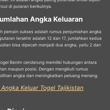
ul di putaran berikutnya.
umlahan Angka Keluaran
eh pemain sukses adalah rumus penjumlahan angka
i putaran terakhir adalah 12 dan 17, jumlahkan kedua
udian bisa dipecah menjadi dua angka, yaitu 2 dan
 Togel Benim cenderung memiliki hubungan antara
rutan maupun posisi. Dengan mengikuti rumus
pilihan angka dan meningkatkan peluang menang.
ngka Keluar Togel Tajikistan