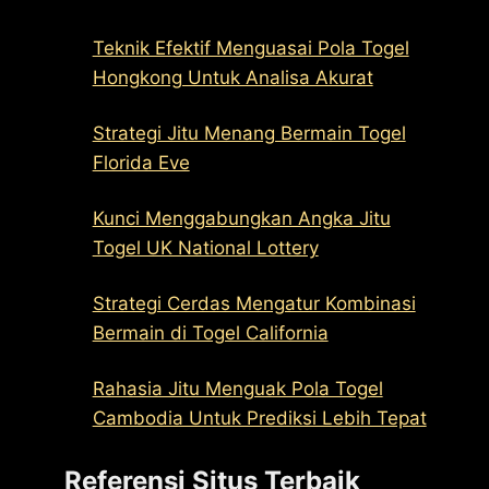
Teknik Efektif Menguasai Pola Togel
Hongkong Untuk Analisa Akurat
Strategi Jitu Menang Bermain Togel
Florida Eve
Kunci Menggabungkan Angka Jitu
Togel UK National Lottery
Strategi Cerdas Mengatur Kombinasi
Bermain di Togel California
Rahasia Jitu Menguak Pola Togel
Cambodia Untuk Prediksi Lebih Tepat
Referensi Situs Terbaik