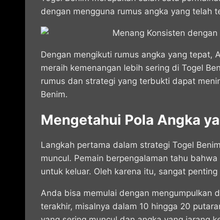
dengan mengguna rumus angka yang telah ter
Dengan mengikuti rumus angka yang tepat, 
meraih kemenangan lebih sering di Togel Ben
rumus dan strategi yang terbukti dapat me
Benim.
Mengetahui Pola Angka ya
Langkah pertama dalam strategi Togel Benim
muncul. Pemain berpengalaman tahu bahwa 
untuk keluar. Oleh karena itu, sangat pentin
Anda bisa memulai dengan mengumpulkan da
terakhir, misalnya dalam 10 hingga 20 putara
yang sering muncul dan angka yang jarang kelu