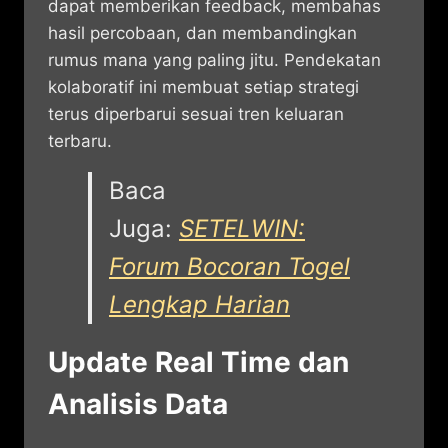
dapat memberikan feedback, membahas
hasil percobaan, dan membandingkan
rumus mana yang paling jitu. Pendekatan
kolaboratif ini membuat setiap strategi
terus diperbarui sesuai tren keluaran
terbaru.
Baca
Juga:
SETELWIN:
Forum Bocoran Togel
Lengkap Harian
Update Real Time dan
Analisis Data