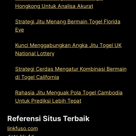
Hongkong Untuk Analisa Akurat
Strategi Jitu Menang Bermain Togel Florida
Eve
Kunci Menggabungkan Angka Jitu Togel UK
National Lottery
Strategi Cerdas Mengatur Kombinasi Bermain
di Togel California
Rahasia Jitu Menguak Pola Togel Cambodia
Untuk Prediksi Lebih Tepat
Referensi Situs Terbaik
linkfuso.com