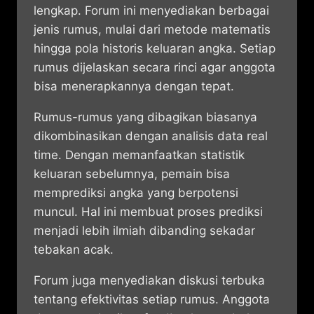
lengkap. Forum ini menyediakan berbagai
jenis rumus, mulai dari metode matematis
hingga pola historis keluaran angka. Setiap
rumus dijelaskan secara rinci agar anggota
bisa menerapkannya dengan tepat.
Rumus-rumus yang dibagikan biasanya
dikombinasikan dengan analisis data real
time. Dengan memanfaatkan statistik
keluaran sebelumnya, pemain bisa
memprediksi angka yang berpotensi
muncul. Hal ini membuat proses prediksi
menjadi lebih ilmiah dibanding sekadar
tebakan acak.
Forum juga menyediakan diskusi terbuka
tentang efektivitas setiap rumus. Anggota