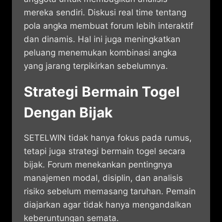
mereka sendiri. Diskusi real time tentang
pola angka membuat forum lebih interaktif
dan dinamis. Hal ini juga meningkatkan
peluang menemukan kombinasi angka
yang jarang terpikirkan sebelumnya.
Strategi Bermain Togel
Dengan Bijak
SETELWIN tidak hanya fokus pada rumus,
tetapi juga strategi bermain togel secara
bijak. Forum menekankan pentingnya
manajemen modal, disiplin, dan analisis
risiko sebelum memasang taruhan. Pemain
diajarkan agar tidak hanya mengandalkan
keberuntungan semata.