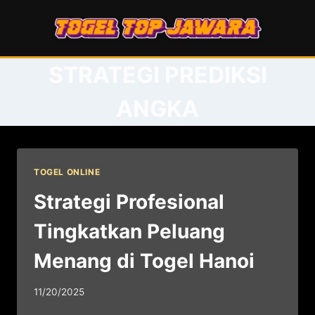
Skip
to
content
STRATEGI PREDIKSI
ANGKA
TOGEL ONLINE
Strategi Profesional
Tingkatkan Peluang
Menang di Togel Hanoi
11/20/2025