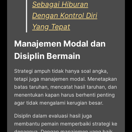
Sebagai Hiburan
Dengan Kontrol Diri
Yang Tepat
Manajemen Modal dan
Disiplin Bermain
Strategi ampuh tidak hanya soal angka,
tetapi juga manajemen modal. Menetapkan
batas taruhan, mencatat hasil taruhan, dan
menentukan kapan harus berhenti penting
agar tidak mengalami kerugian besar.
Disiplin dalam evaluasi hasil juga
membantu pemain memperbaiki strategi ke
depannya. Dengan manajemen yang baik,