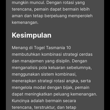
mungkin muncul. Dengan rotasi yang
terencana, pemain dapat bermain lebih
aman dan tetap berpeluang memperoleh
kemenangan.
Kesimpulan
Menang di Togel Tasmania 10
membutuhkan kombinasi strategi cerdas
dan manajemen yang disiplin. Dengan
menganalisis pola keluaran sebelumnya,
menggunakan sistem kombinasi,
menerapkan strategi rotasi angka, serta
mengelola modal dengan bijak, pemain
dapat meningkatkan peluang kemenangan.
Kuncinya adalah bermain secara
terencana, terstruktur, dan tetap