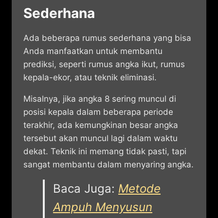
Sederhana
Ada beberapa rumus sederhana yang bisa
Anda manfaatkan untuk membantu
prediksi, seperti rumus angka ikut, rumus
kepala-ekor, atau teknik eliminasi.
Misalnya, jika angka 8 sering muncul di
posisi kepala dalam beberapa periode
terakhir, ada kemungkinan besar angka
tersebut akan muncul lagi dalam waktu
dekat. Teknik ini memang tidak pasti, tapi
sangat membantu dalam menyaring angka.
Baca Juga:
Metode
Ampuh Menyusun