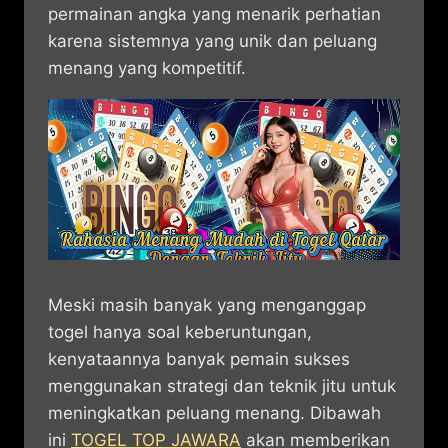
permainan angka yang menarik perhatian
karena sistemnya yang unik dan peluang
menang yang kompetitif.
Meski masih banyak yang menganggap
togel hanya soal keberuntungan,
kenyataannya banyak pemain sukses
menggunakan strategi dan teknik jitu untuk
meningkatkan peluang menang. Dibawah
ini
TOGEL TOP JAWARA
akan memberikan