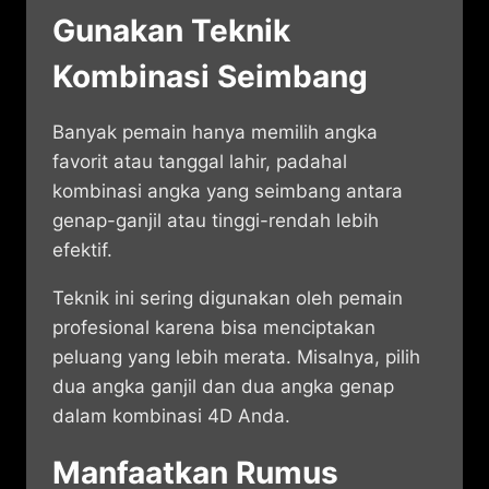
Gunakan Teknik
Kombinasi Seimbang
Banyak pemain hanya memilih angka
favorit atau tanggal lahir, padahal
kombinasi angka yang seimbang antara
genap-ganjil atau tinggi-rendah lebih
efektif.
Teknik ini sering digunakan oleh pemain
profesional karena bisa menciptakan
peluang yang lebih merata. Misalnya, pilih
dua angka ganjil dan dua angka genap
dalam kombinasi 4D Anda.
Manfaatkan Rumus