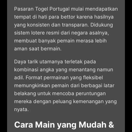
Pasaran Togel Portugal mulai mendapatkan
tempat di hati para bettor karena hasilnya
yang konsisten dan transparan. Didukung
sistem lotere resmi dari negara asalnya,
membuat banyak pemain merasa lebih
aman saat bermain.
Daya tarik utamanya terletak pada
kombinasi angka yang menantang namun
adil. Format permainan yang fleksibel
memungkinkan pemain dari berbagai latar
belakang untuk mencoba peruntungan
mereka dengan peluang kemenangan yang
nyata.
Cara Main yang Mudah &