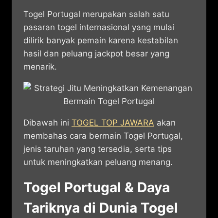
Togel Portugal merupakan salah satu
pasaran togel internasional yang mulai
dilirik banyak pemain karena kestabilan
hasil dan peluang jackpot besar yang
menarik.
Dibawah ini
TOGEL TOP JAWARA
akan
membahas cara bermain Togel Portugal,
jenis taruhan yang tersedia, serta tips
untuk meningkatkan peluang menang.
Togel Portugal & Daya
Tariknya di Dunia Togel