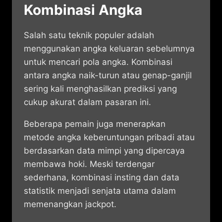
Kombinasi Angka
Salah satu teknik populer adalah
menggunakan angka keluaran sebelumnya
untuk mencari pola angka. Kombinasi
antara angka naik-turun atau genap-ganjil
sering kali menghasilkan prediksi yang
cukup akurat dalam pasaran ini.
Beberapa pemain juga menerapkan
metode angka keberuntungan pribadi atau
berdasarkan data mimpi yang dipercaya
membawa hoki. Meski terdengar
sederhana, kombinasi insting dan data
statistik menjadi senjata utama dalam
memenangkan jackpot.