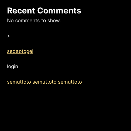
Recent Comments
No comments to show.
>
sedaptogel
login
semuttoto
semuttoto
semuttoto