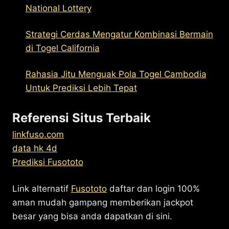
National Lottery
Strategi Cerdas Mengatur Kombinasi Bermain
di Togel California
Rahasia Jitu Menguak Pola Togel Cambodia
Untuk Prediksi Lebih Tepat
Referensi Situs Terbaik
linkfuso.com
data hk 4d
Prediksi Fusototo
Link alternatif
Fusototo
daftar dan login 100%
aman mudah gampang memberikan jackpot
besar yang bisa anda dapatkan di sini.