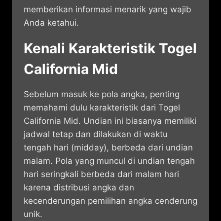
memberikan informasi menarik yang wajib
Anda ketahui.
Kenali Karakteristik Togel
California Mid
Sebelum masuk ke pola angka, penting
memahami dulu karakteristik dari Togel
California Mid. Undian ini biasanya memiliki
jadwal tetap dan dilakukan di waktu
tengah hari (midday), berbeda dari undian
malam. Pola yang muncul di undian tengah
hari seringkali berbeda dari malam hari
karena distribusi angka dan
kecenderungan pemilihan angka cenderung
unik.