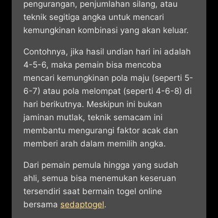
pengurangan, penjumlahan silang, atau
teknik segitiga angka untuk mencari
kemungkinan kombinasi yang akan keluar.
Contohnya, jika hasil undian hari ini adalah
4-5-6, maka pemain bisa mencoba
mencari kemungkinan pola maju (seperti 5-
6-7) atau pola melompat (seperti 4-6-8) di
hari berikutnya. Meskipun ini bukan
jaminan mutlak, teknik semacam ini
membantu mengurangi faktor acak dan
memberi arah dalam memilih angka.
Dari pemain pemula hingga yang sudah
ahli, semua bisa menemukan keseruan
tersendiri saat bermain togel online
bersama
sedaptogel
.