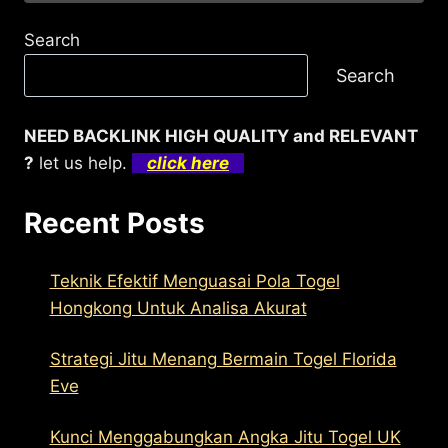
Search
Search
NEED BACKLINK HIGH QUALITY and RELEVANT
?
let us help.
click here
Recent Posts
Teknik Efektif Menguasai Pola Togel
Hongkong Untuk Analisa Akurat
Strategi Jitu Menang Bermain Togel Florida
Eve
Kunci Menggabungkan Angka Jitu Togel UK