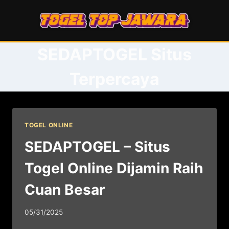
Skip
to
content
SEDAPTOGEL Situs
Terpercaya
TOGEL ONLINE
SEDAPTOGEL – Situs
Togel Online Dijamin Raih
Cuan Besar
05/31/2025