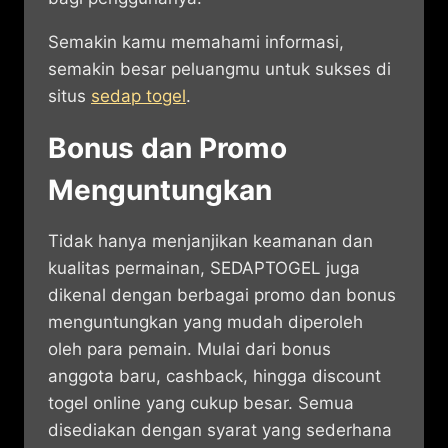
Semakin kamu memahami informasi,
semakin besar peluangmu untuk sukses di
situs
sedap togel
.
Bonus dan Promo
Menguntungkan
Tidak hanya menjanjikan keamanan dan
kualitas permainan, SEDAPTOGEL juga
dikenal dengan berbagai promo dan bonus
menguntungkan yang mudah diperoleh
oleh para pemain. Mulai dari bonus
anggota baru, cashback, hingga discount
togel online yang cukup besar. Semua
disediakan dengan syarat yang sederhana