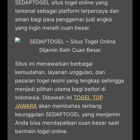
SEDAPTOGEL situs togel online yang
terkenal sebagai platform terpercaya dan
aman bagi para penggemar judi angka
yang ingin meraih cuan besar.
Situs ini menawarkan berbagai
kemudahan, layanan unggulan, dan
pasaran togel resmi yang lengkap sehingga
menjadi pilihan utama bagi bettor di
Indonesia. Dibawah ini
TOGEL TOP
JAWARA
akan membahas tentang
keunggulan SEDAPTOGEL yang menjamin
Anda bisa mendapatkan cuan besar saat
bermain togel online.