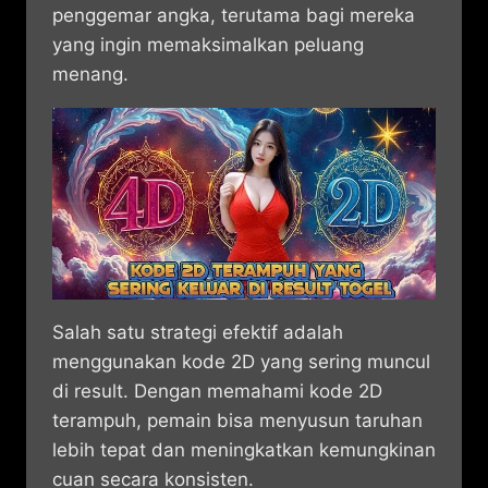
penggemar angka, terutama bagi mereka
yang ingin memaksimalkan peluang
menang.
Salah satu strategi efektif adalah
menggunakan kode 2D yang sering muncul
di result. Dengan memahami kode 2D
terampuh, pemain bisa menyusun taruhan
lebih tepat dan meningkatkan kemungkinan
cuan secara konsisten.