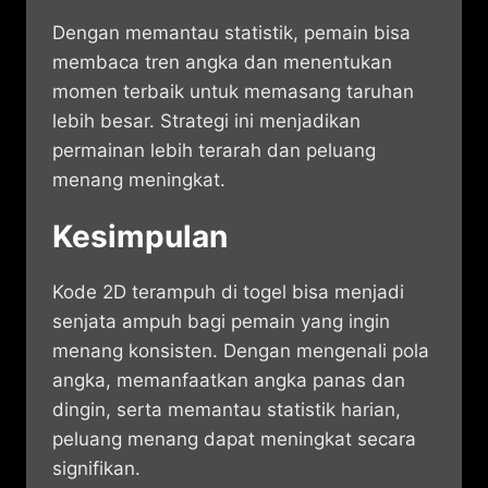
Dengan memantau statistik, pemain bisa
membaca tren angka dan menentukan
momen terbaik untuk memasang taruhan
lebih besar. Strategi ini menjadikan
permainan lebih terarah dan peluang
menang meningkat.
Kesimpulan
Kode 2D terampuh di togel bisa menjadi
senjata ampuh bagi pemain yang ingin
menang konsisten. Dengan mengenali pola
angka, memanfaatkan angka panas dan
dingin, serta memantau statistik harian,
peluang menang dapat meningkat secara
signifikan.