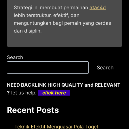
Strategi ini membuat permainan
atas4d
lebih terstruktur, efektif, dan
menguntungkan bagi pemain yang cerdas
dan disiplin.
Search
Search
NEED BACKLINK HIGH QUALITY and RELEVANT
?
let us help.
click here
Recent Posts
Teknik Efektif Menguasai Pola Togel