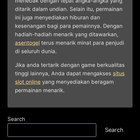
menebak dengan tepat angka-angka yang
ditarik dalam undian. Selain itu, permainan
ini juga menyediakan hiburan dan
kesenangan bagi para pemainnya. Dengan
hadiah-hadiah menarik yang ditawarkan,
asentogel
terus menarik minat para penjudi
di seluruh dunia.
Jika anda tertarik dengan game berkualitas
tinggi lainnya, Anda dapat mengakses
situs
slot online
yang menyediakan beragam
permainan menarik.
Search
Search