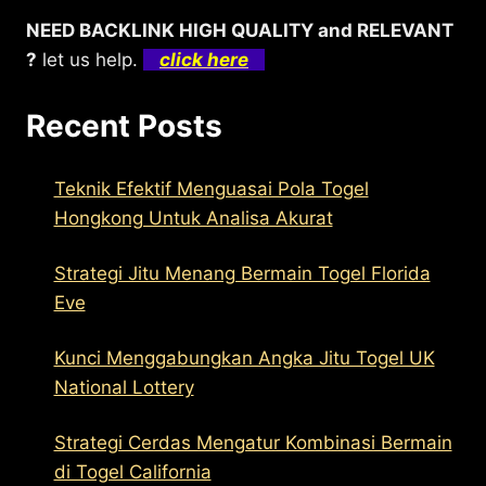
NEED BACKLINK HIGH QUALITY and RELEVANT
?
let us help.
click here
Recent Posts
Teknik Efektif Menguasai Pola Togel
Hongkong Untuk Analisa Akurat
Strategi Jitu Menang Bermain Togel Florida
Eve
Kunci Menggabungkan Angka Jitu Togel UK
National Lottery
Strategi Cerdas Mengatur Kombinasi Bermain
di Togel California