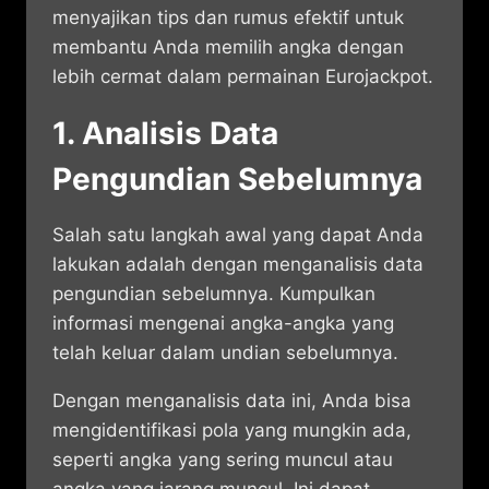
menyajikan tips dan rumus efektif untuk
membantu Anda memilih angka dengan
lebih cermat dalam permainan Eurojackpot.
1. Analisis Data
Pengundian Sebelumnya
Salah satu langkah awal yang dapat Anda
lakukan adalah dengan menganalisis data
pengundian sebelumnya. Kumpulkan
informasi mengenai angka-angka yang
telah keluar dalam undian sebelumnya.
Dengan menganalisis data ini, Anda bisa
mengidentifikasi pola yang mungkin ada,
seperti angka yang sering muncul atau