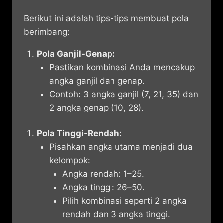
Berikut ini adalah tips-tips membuat pola
berimbang:
Pola Ganjil-Genap:
Pastikan kombinasi Anda mencakup
angka ganjil dan genap.
Contoh: 3 angka ganjil (7, 21, 35) dan
2 angka genap (10, 28).
Pola Tinggi-Rendah:
Pisahkan angka utama menjadi dua
kelompok:
Angka rendah: 1–25.
Angka tinggi: 26–50.
Pilih kombinasi seperti 2 angka
rendah dan 3 angka tinggi.