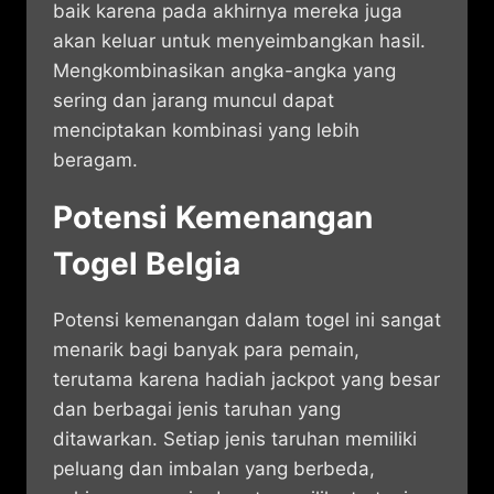
baik karena pada akhirnya mereka juga
akan keluar untuk menyeimbangkan hasil.
Mengkombinasikan angka-angka yang
sering dan jarang muncul dapat
menciptakan kombinasi yang lebih
beragam.
Potensi Kemenangan
Togel Belgia
Potensi kemenangan dalam togel ini sangat
menarik bagi banyak para pemain,
terutama karena hadiah jackpot yang besar
dan berbagai jenis taruhan yang
ditawarkan. Setiap jenis taruhan memiliki
peluang dan imbalan yang berbeda,