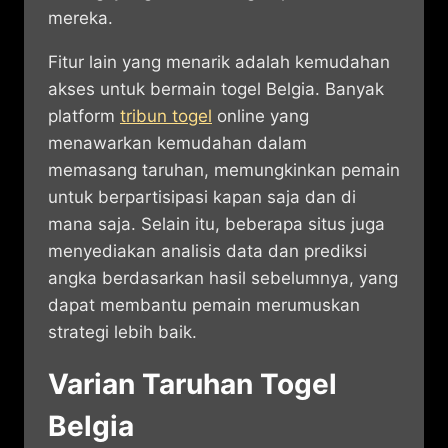
mereka.
Fitur lain yang menarik adalah kemudahan
akses untuk bermain togel Belgia. Banyak
platform
tribun togel
online yang
menawarkan kemudahan dalam
memasang taruhan, memungkinkan pemain
untuk berpartisipasi kapan saja dan di
mana saja. Selain itu, beberapa situs juga
menyediakan analisis data dan prediksi
angka berdasarkan hasil sebelumnya, yang
dapat membantu pemain merumuskan
strategi lebih baik.
Varian Taruhan Togel
Belgia