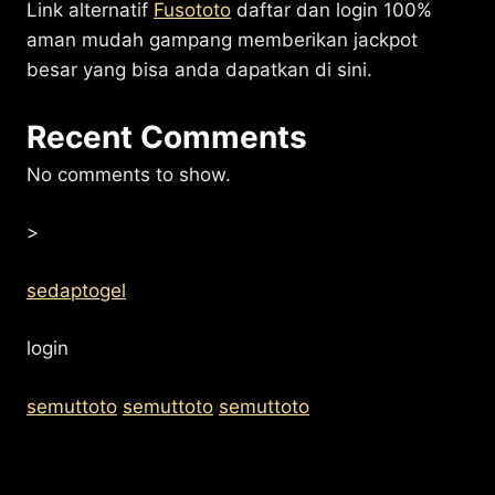
Link alternatif
Fusototo
daftar dan login 100%
aman mudah gampang memberikan jackpot
besar yang bisa anda dapatkan di sini.
Recent Comments
No comments to show.
>
sedaptogel
login
semuttoto
semuttoto
semuttoto