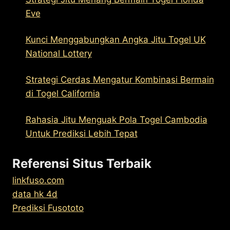
Eve
Kunci Menggabungkan Angka Jitu Togel UK
National Lottery
Strategi Cerdas Mengatur Kombinasi Bermain
di Togel California
Rahasia Jitu Menguak Pola Togel Cambodia
Untuk Prediksi Lebih Tepat
Referensi Situs Terbaik
linkfuso.com
data hk 4d
Prediksi Fusototo