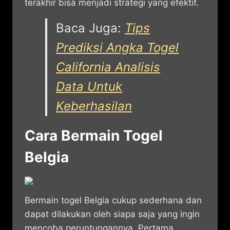
terakhir bisa menjadi strategi yang efektif.
Baca Juga:
Tips
Prediksi Angka Togel
California Analisis
Data Untuk
Keberhasilan
Cara Bermain Togel
Belgia
Bermain togel Belgia cukup sederhana dan
dapat dilakukan oleh siapa saja yang ingin
mencoba peruntungannya. Pertama,