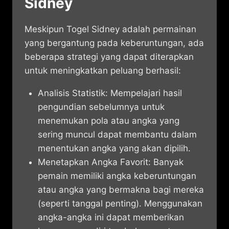
Sidney
Meskipun Togel Sidney adalah permainan
yang bergantung pada keberuntungan, ada
beberapa strategi yang dapat diterapkan
untuk meningkatkan peluang berhasil:
Analisis Statistik: Mempelajari hasil
pengundian sebelumnya untuk
menemukan pola atau angka yang
sering muncul dapat membantu dalam
menentukan angka yang akan dipilih.
Menetapkan Angka Favorit: Banyak
pemain memiliki angka keberuntungan
atau angka yang bermakna bagi mereka
(seperti tanggal penting). Menggunakan
angka-angka ini dapat memberikan