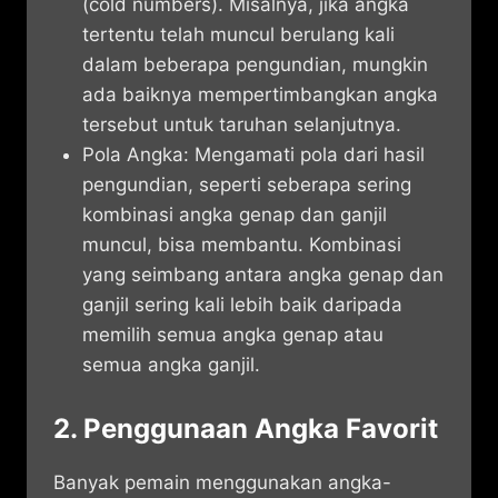
(cold numbers). Misalnya, jika angka
tertentu telah muncul berulang kali
dalam beberapa pengundian, mungkin
ada baiknya mempertimbangkan angka
tersebut untuk taruhan selanjutnya.
Pola Angka: Mengamati pola dari hasil
pengundian, seperti seberapa sering
kombinasi angka genap dan ganjil
muncul, bisa membantu. Kombinasi
yang seimbang antara angka genap dan
ganjil sering kali lebih baik daripada
memilih semua angka genap atau
semua angka ganjil.
2. Penggunaan Angka Favorit
Banyak pemain menggunakan angka-