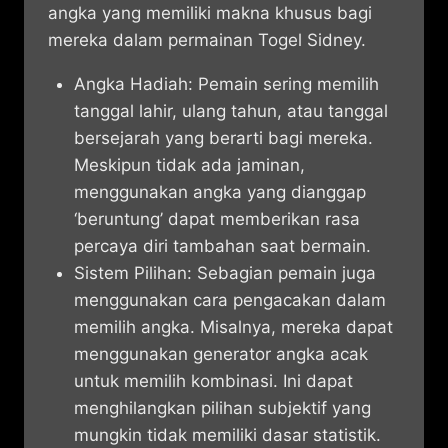
angka yang memiliki makna khusus bagi
mereka dalam permainan Togel Sidney.
Angka Hadiah: Pemain sering memilih
tanggal lahir, ulang tahun, atau tanggal
bersejarah yang berarti bagi mereka.
Meskipun tidak ada jaminan,
menggunakan angka yang dianggap
‘beruntung’ dapat memberikan rasa
percaya diri tambahan saat bermain.
Sistem Pilihan: Sebagian pemain juga
menggunakan cara pengacakan dalam
memilih angka. Misalnya, mereka dapat
menggunakan generator angka acak
untuk memilih kombinasi. Ini dapat
menghilangkan pilihan subjektif yang
mungkin tidak memiliki dasar statistik.