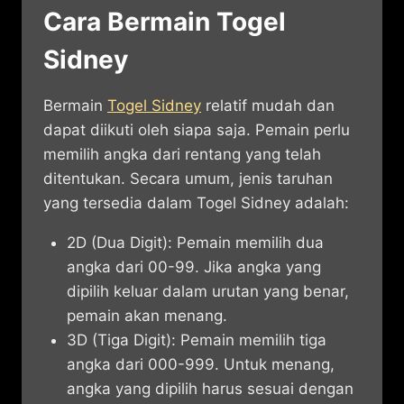
Cara Bermain Togel
Sidney
Bermain
Togel Sidney
relatif mudah dan
dapat diikuti oleh siapa saja. Pemain perlu
memilih angka dari rentang yang telah
ditentukan. Secara umum, jenis taruhan
yang tersedia dalam Togel Sidney adalah:
2D (Dua Digit): Pemain memilih dua
angka dari 00-99. Jika angka yang
dipilih keluar dalam urutan yang benar,
pemain akan menang.
3D (Tiga Digit): Pemain memilih tiga
angka dari 000-999. Untuk menang,
angka yang dipilih harus sesuai dengan