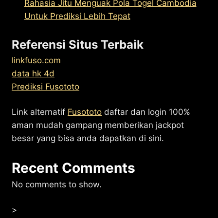
Rahasia Jitu Menguak Pola Togel Cambodia
Untuk Prediksi Lebih Tepat
Referensi Situs Terbaik
linkfuso.com
data hk 4d
Prediksi Fusototo
Link alternatif
Fusototo
daftar dan login 100%
aman mudah gampang memberikan jackpot
besar yang bisa anda dapatkan di sini.
Recent Comments
No comments to show.
>