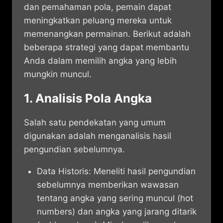
dan pemahaman pola, pemain dapat
meningkatkan peluang mereka untuk
memenangkan permainan. Berikut adalah
beberapa strategi yang dapat membantu
Anda dalam memilih angka yang lebih
mungkin muncul.
1. Analisis Pola Angka
Salah satu pendekatan yang umum
digunakan adalah menganalisis hasil
pengundian sebelumnya.
Data Historis: Meneliti hasil pengundian
sebelumnya memberikan wawasan
tentang angka yang sering muncul (hot
numbers) dan angka yang jarang ditarik