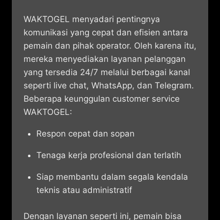
WAKTOGEL menyadari pentingnya
komunikasi yang cepat dan efisien antara
pemain dan pihak operator. Oleh karena itu,
mereka menyediakan layanan pelanggan
yang tersedia 24/7 melalui berbagai kanal
seperti live chat, WhatsApp, dan Telegram.
Beberapa keunggulan customer service
WAKTOGEL:
Respon cepat dan sopan
Tenaga kerja profesional dan terlatih
Siap membantu dalam segala kendala
teknis atau administratif
Dengan layanan seperti ini, pemain bisa