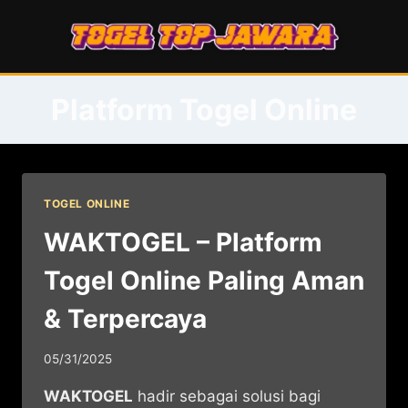
Skip
to
content
Platform Togel Online
TOGEL ONLINE
WAKTOGEL – Platform
Togel Online Paling Aman
& Terpercaya
05/31/2025
WAKTOGEL
hadir sebagai solusi bagi