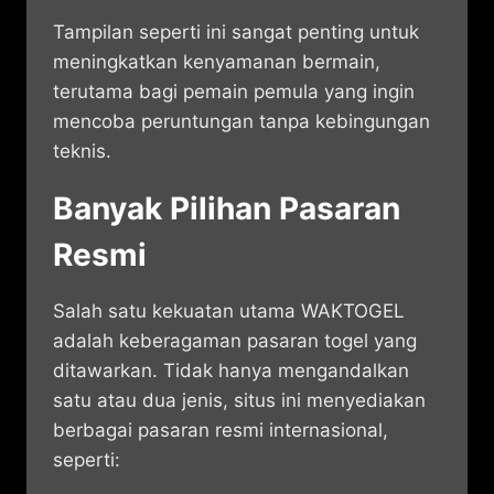
Tampilan seperti ini sangat penting untuk
meningkatkan kenyamanan bermain,
terutama bagi pemain pemula yang ingin
mencoba peruntungan tanpa kebingungan
teknis.
Banyak Pilihan Pasaran
Resmi
Salah satu kekuatan utama WAKTOGEL
adalah keberagaman pasaran togel yang
ditawarkan. Tidak hanya mengandalkan
satu atau dua jenis, situs ini menyediakan
berbagai pasaran resmi internasional,
seperti: