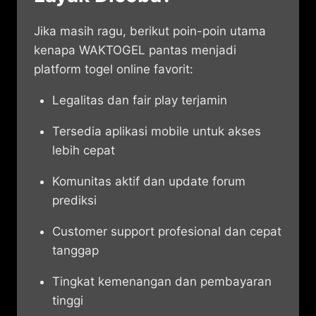
Jika masih ragu, berikut poin-poin utama
kenapa WAKTOGEL pantas menjadi
platform togel online favorit:
Legalitas dan fair play terjamin
Tersedia aplikasi mobile untuk akses
lebih cepat
Komunitas aktif dan update forum
prediksi
Customer support profesional dan cepat
tanggap
Tingkat kemenangan dan pembayaran
tinggi