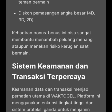
teman bermain
Diskon pemasangan angka besar (4D,
3D, 2D)
Kehadiran bonus-bonus ini bisa sangat
membantu menambah peluang menang
ataupun menekan risiko kerugian saat
bermain.
Sistem Keamanan dan
Transaksi Terpercaya
Keamanan data dan transaksi menjadi
perhatian utama di WAKTOGEL. Platform ini
menggunakan enkripsi tingkat tinggi dan
sistem proteksi ganda untuk menjamin