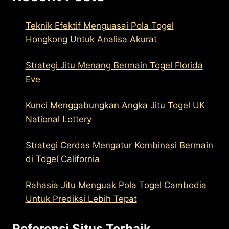
Teknik Efektif Menguasai Pola Togel
Hongkong Untuk Analisa Akurat
Strategi Jitu Menang Bermain Togel Florida
Eve
Kunci Menggabungkan Angka Jitu Togel UK
National Lottery
Strategi Cerdas Mengatur Kombinasi Bermain
di Togel California
Rahasia Jitu Menguak Pola Togel Cambodia
Untuk Prediksi Lebih Tepat
Referensi Situs Terbaik