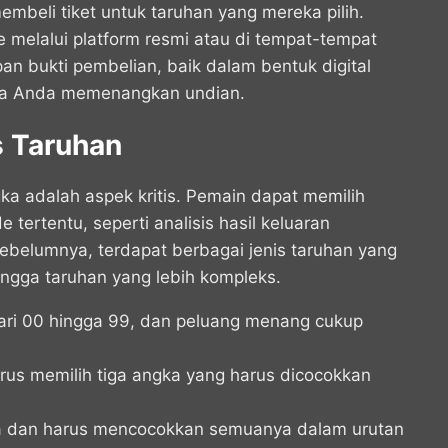
mbeli tiket untuk taruhan yang mereka pilih.
e melalui platform resmi atau di tempat-tempat
an bukti pembelian, baik dalam bentuk digital
ila Anda memenangkan undian.
s Taruhan
a adalah aspek kritis. Pemain dapat memilih
ertentu, seperti analisis hasil keluaran
ebelumnya, terdapat berbagai jenis taruhan yang
hingga taruhan yang lebih kompleks.
ari 00 hingga 99, dan peluang menang cukup
rus memilih tiga angka yang harus dicocokkan
a dan harus mencocokkan semuanya dalam urutan