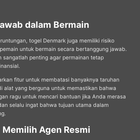
Jawab dalam Bermain
untungan, togel Denmark juga memiliki risiko
ra pemain untuk bermain secara bertanggung jawab.
 sangatlah penting agar permainan tetap
nansial.
rkan fitur untuk membatasi banyaknya taruhan
adi alat yang berguna untuk memastikan bahwa
gan ragu untuk mencari bantuan jika Anda merasa
dan selalu ingat bahwa tujuan utama dalam
ng.
n Memilih Agen Resmi