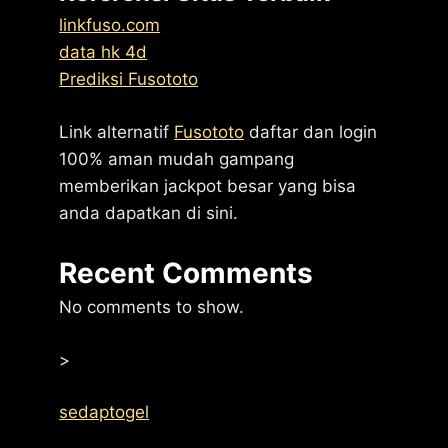
linkfuso.com
data hk 4d
Prediksi Fusototo
Link alternatif
Fusototo
daftar dan login
100% aman mudah gampang
memberikan jackpot besar yang bisa
anda dapatkan di sini.
Recent Comments
No comments to show.
>
sedaptogel