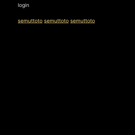
login
semuttoto
semuttoto
semuttoto