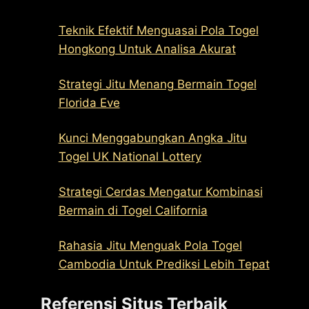
Teknik Efektif Menguasai Pola Togel
Hongkong Untuk Analisa Akurat
Strategi Jitu Menang Bermain Togel
Florida Eve
Kunci Menggabungkan Angka Jitu
Togel UK National Lottery
Strategi Cerdas Mengatur Kombinasi
Bermain di Togel California
Rahasia Jitu Menguak Pola Togel
Cambodia Untuk Prediksi Lebih Tepat
Referensi Situs Terbaik