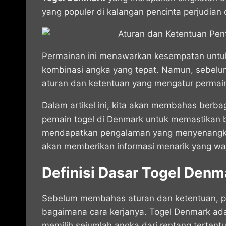
yang populer di kalangan pencinta perjudian
Permainan ini menawarkan kesempatan unt
kombinasi angka yang tepat. Namun, sebelum
aturan dan ketentuan yang mengatur permain
Dalam artikel ini, kita akan membahas berbag
pemain togel di Denmark untuk memastikan 
mendapatkan pengalaman yang menyenangk
akan memberikan informasi menarik yang waj
Definisi Dasar Togel Denm
Sebelum membahas aturan dan ketentuan, p
bagaimana cara kerjanya. Togel Denmark a
memilih sejumlah angka dari rentang terten