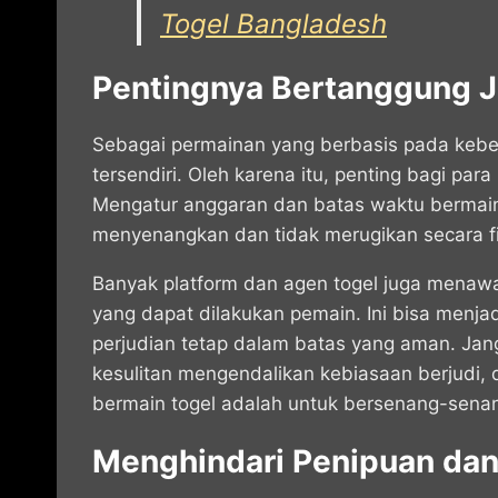
Togel Bangladesh
Pentingnya Bertanggung 
Sebagai permainan yang berbasis pada keber
tersendiri. Oleh karena itu, penting bagi pa
Mengatur anggaran dan batas waktu bermain
menyenangkan dan tidak merugikan secara fi
Banyak platform dan agen togel juga menawa
yang dapat dilakukan pemain. Ini bisa menj
perjudian tetap dalam batas yang aman. Jan
kesulitan mengendalikan kebiasaan berjudi, 
bermain togel adalah untuk bersenang-sena
Menghindari Penipuan da