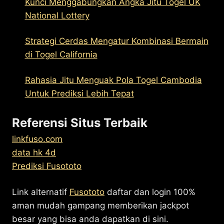
Kunci Menggabungkan Angka Jitu Togel UK
National Lottery
Strategi Cerdas Mengatur Kombinasi Bermain
di Togel California
Rahasia Jitu Menguak Pola Togel Cambodia
Untuk Prediksi Lebih Tepat
Referensi Situs Terbaik
linkfuso.com
data hk 4d
Prediksi Fusototo
Link alternatif
Fusototo
daftar dan login 100%
aman mudah gampang memberikan jackpot
besar yang bisa anda dapatkan di sini.