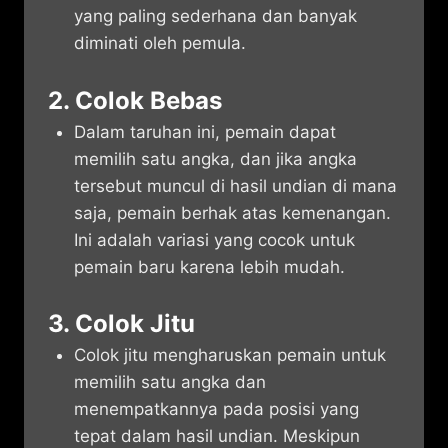
yang paling sederhana dan banyak
diminati oleh pemula.
2. Colok Bebas
Dalam taruhan ini, pemain dapat
memilih satu angka, dan jika angka
tersebut muncul di hasil undian di mana
saja, pemain berhak atas kemenangan.
Ini adalah variasi yang cocok untuk
pemain baru karena lebih mudah.
3. Colok Jitu
Colok jitu mengharuskan pemain untuk
memilih satu angka dan
menempatkannya pada posisi yang
tepat dalam hasil undian. Meskipun