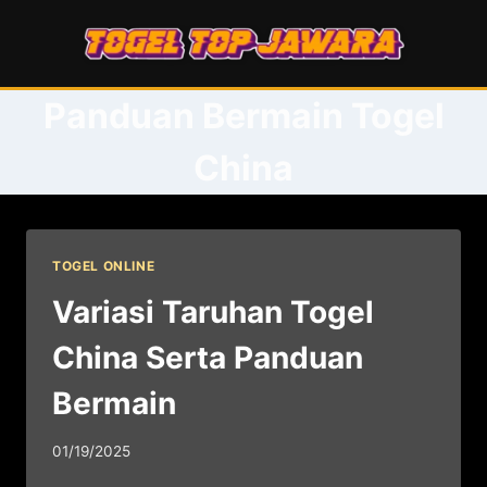
Skip
to
content
Panduan Bermain Togel
China
TOGEL ONLINE
Variasi Taruhan Togel
China Serta Panduan
Bermain
01/19/2025