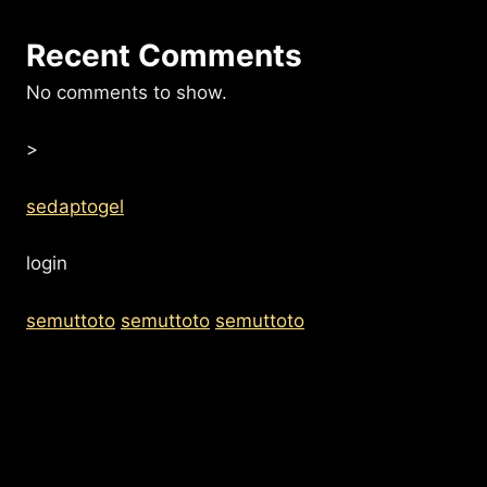
Recent Comments
No comments to show.
>
sedaptogel
login
semuttoto
semuttoto
semuttoto