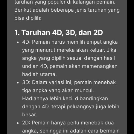
taruhan yang populer di kalangan pemain.
Berikut adalah beberapa jenis taruhan yang
bisa dipilih:
1. Taruhan 4D, 3D, dan 2D
4D: Pemain harus memilih empat angka
yang menurut mereka akan keluar. Jika
angka yang dipilih sesuai dengan hasil
undian 4D, pemain akan memenangkan
hadiah utama.
3D: Dalam variasi ini, pemain menebak
tiga angka yang akan muncul.
Hadiahnya lebih kecil dibandingkan
dengan 4D, tetapi peluangnya juga lebih
besar.
2D: Pemain hanya perlu menebak dua
angka, sehingga ini adalah cara bermain