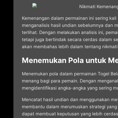
Kemenangan dalam permainan ini sering kali 
menganalisis hasil undian sebelumnya dan 
terlihat. Dengan melakukan analisis ini, pe
tetapi juga bertindak secara cerdas dalam 
akan membahas lebih dalam tentang nikmati
Menemukan Pola untuk Me
Menemukan pola dalam permainan Togel Bela
menang bagi para pemain. Dengan menganali
mengidentifikasi angka-angka yang sering mu
Mencatat hasil undian dan menggunakan metod
membantu dalam merumuskan strategi yang l
dapat membuat keputusan yang lebih cerdas