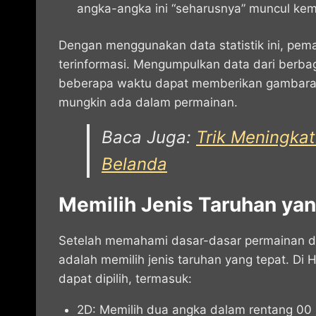
angka-angka ini “seharusnya” muncul kemba
Dengan menggunakan data statistik ini, pem
terinformasi. Mengumpulkan data dari berba
beberapa waktu dapat memberikan gambaran y
mungkin ada dalam permainan.
Baca Juga:
Trik Meningka
Belanda
Memilih Jenis Taruhan ya
Setelah memahami dasar-dasar permainan dan 
adalah memilih jenis taruhan yang tepat. Di 
dapat dipilih, termasuk:
2D: Memilih dua angka dalam rentang 00 