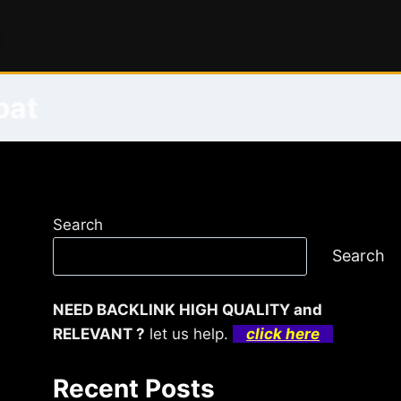
pat
Search
Search
NEED BACKLINK HIGH QUALITY and
RELEVANT ?
let us help.
click here
Recent Posts