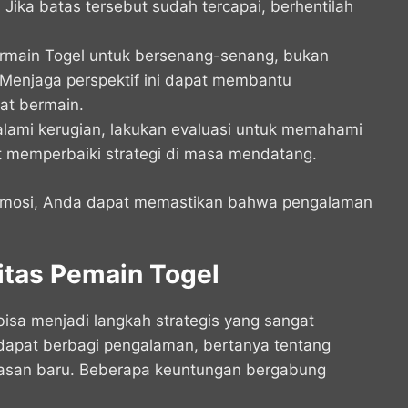
Jika batas tersebut sudah tercapai, berhentilah
ermain Togel untuk bersenang-senang, bukan
Menjaga perspektif ini dapat membantu
at bermain.
alami kerugian, lakukan evaluasi untuk memahami
memperbaiki strategi di masa mendatang.
emosi, Anda dapat memastikan bahwa pengalaman
tas Pemain Togel
sa menjadi langkah strategis yang sangat
dapat berbagi pengalaman, bertanya tentang
wasan baru. Beberapa keuntungan bergabung