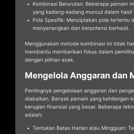
Kombinasi Berurutan: Beberapa pemain me
yang kadang-kadang muncul dalam hasil 
Pola Spesifik: Menciptakan pola tertentu 
menyenangkan dan berpotensi berhasil.
Menggunakan metode kombinasi ini tidak han
membantu memberikan fokus dalam pemilihan
dengan pilihan acak.
Mengelola Anggaran dan 
Pentingnya pengelolaan anggaran dan pengen
diabaikan. Banyak pemain yang kehilangan k
kerugian finansial yang besar. Beberapa tek
adalah:
Tentukan Batas Harian atau Mingguan: T