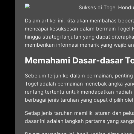
Dalam artikel ini, kita akan membahas bebe
mencapai kesuksesan dalam bermain Togel 
hingga strategi lanjutan yang dapat diterapk
memberikan informasi menarik yang wajib an
Memahami Dasar-dasar To
Sebelum terjun ke dalam permainan, penting
Togel adalah permainan menebak angka yang
rentang tertentu untuk mendapatkan hadiah 
berbagai jenis taruhan yang dapat dipilih ole
Setiap jenis taruhan memiliki aturan dan p
dasar ini adalah langkah pertama yang sang