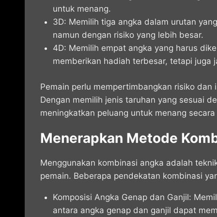
untuk menang.
3D: Memilih tiga angka dalam urutan yan
namun dengan risiko yang lebih besar.
4D: Memilih empat angka yang harus dike
memberikan hadiah terbesar, tetapi juga 
Pemain perlu mempertimbangkan risiko dan im
Dengan memilih jenis taruhan yang sesuai d
meningkatkan peluang untuk menang secara s
Menerapkan Metode Komb
Menggunakan kombinasi angka adalah teknik
pemain. Beberapa pendekatan kombinasi yan
Komposisi Angka Genap dan Ganjil: Memi
antara angka genap dan ganjil dapat me