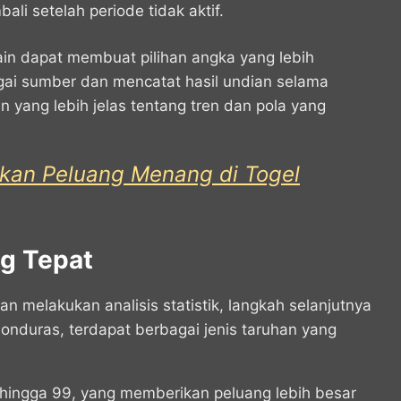
li setelah periode tidak aktif.
ain dapat membuat pilihan angka yang lebih
gai sumber dan mencatat hasil undian selama
ang lebih jelas tentang tren dan pola yang
tkan Peluang Menang di Togel
ng Tepat
melakukan analisis statistik, langkah selanjutnya
Honduras, terdapat berbagai jenis taruhan yang
hingga 99, yang memberikan peluang lebih besar