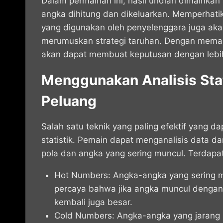
Dalam permainan ini, hasil undian dimainka
angka dihitung dan dikeluarkan. Memperhat
yang digunakan oleh penyelenggara juga ak
merumuskan strategi taruhan. Dengan mema
akan dapat membuat keputusan dengan lebi
Menggunakan Analisis Sta
Peluang
Salah satu teknik yang paling efektif yang d
statistik. Pemain dapat menganalisis data da
pola dan angka yang sering muncul. Terdapat
Hot Numbers: Angka-angka yang sering m
percaya bahwa jika angka muncul dengan 
kembali juga besar.
Cold Numbers: Angka-angka yang jarang