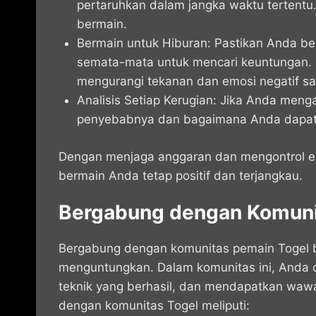
pertaruhkan dalam jangka waktu tertentu. 
bermain.
Bermain untuk Hiburan: Pastikan Anda b
semata-mata untuk mencari keuntungan. 
mengurangi tekanan dan emosi negatif sa
Analisis Setiap Kerugian: Jika Anda meng
penyebabnya dan bagaimana Anda dapat 
Dengan menjaga anggaran dan mengontrol 
bermain Anda tetap positif dan terjangkau.
Bergabung dengan Komuni
Bergabung dengan komunitas pemain Togel bi
menguntungkan. Dalam komunitas ini, Anda 
teknik yang berhasil, dan mendapatkan wa
dengan komunitas Togel meliputi: