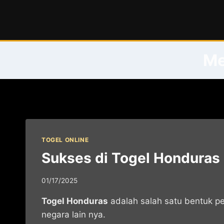
Skip
to
content
Me
TOGEL ONLINE
Sukses di Togel Honduras
01/17/2025
Togel Honduras
adalah salah satu bentuk pe
negara lain nya.