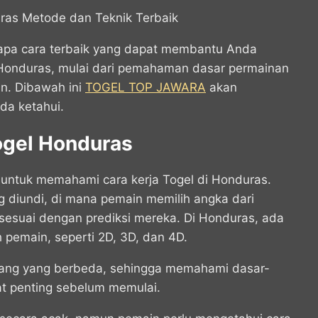
rapa cara terbaik yang dapat membantu Anda
Honduras, mulai dari pemahaman dasar permainan
an. Dibawah ini
TOGEL TOP JAWARA
akan
da ketahui.
gel Honduras
 untuk memahami cara kerja Togel di Honduras.
 diundi, di mana pemain memilih angka dari
sesuai dengan prediksi mereka. Di Honduras, ada
h pemain, seperti 2D, 3D, dan 4D.
eluang yang berbeda, sehingga memahami dasar-
at penting sebelum memulai.