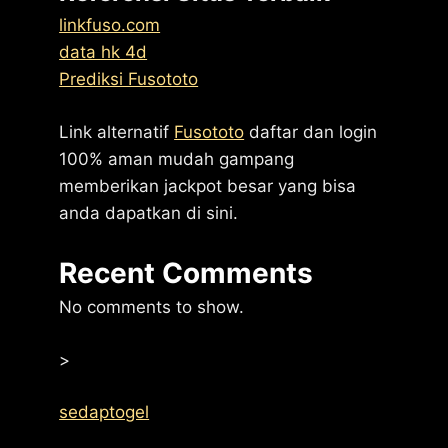
linkfuso.com
data hk 4d
Prediksi Fusototo
Link alternatif
Fusototo
daftar dan login
100% aman mudah gampang
memberikan jackpot besar yang bisa
anda dapatkan di sini.
Recent Comments
No comments to show.
>
sedaptogel