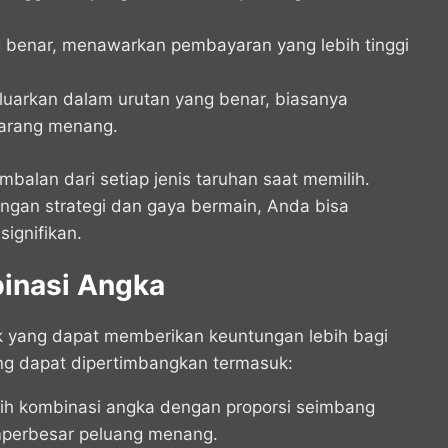
g benar, menawarkan pembayaran yang lebih tinggi
luarkan dalam urutan yang benar, biasanya
jarang menang.
balan dari setiap jenis taruhan saat memilih.
engan strategi dan gaya bermain, Anda bisa
ignifikan.
inasi Angka
 yang dapat memberikan keuntungan lebih bagi
g dapat dipertimbangkan termasuk:
lih kombinasi angka dengan proporsi seimbang
mperbesar peluang menang.