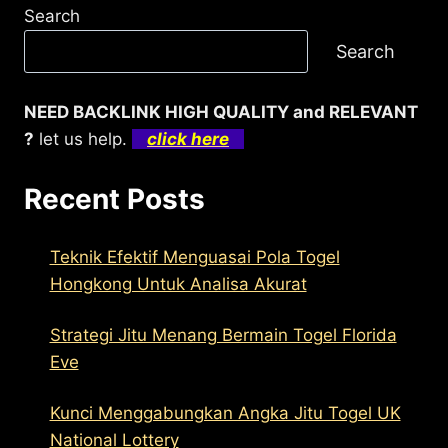
Search
Search
NEED BACKLINK HIGH QUALITY and RELEVANT
?
let us help.
click here
Recent Posts
Teknik Efektif Menguasai Pola Togel
Hongkong Untuk Analisa Akurat
Strategi Jitu Menang Bermain Togel Florida
Eve
Kunci Menggabungkan Angka Jitu Togel UK
National Lottery