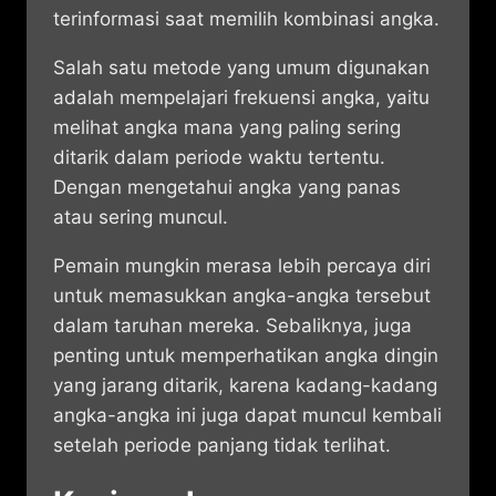
terinformasi saat memilih kombinasi angka.
Salah satu metode yang umum digunakan
adalah mempelajari frekuensi angka, yaitu
melihat angka mana yang paling sering
ditarik dalam periode waktu tertentu.
Dengan mengetahui angka yang panas
atau sering muncul.
Pemain mungkin merasa lebih percaya diri
untuk memasukkan angka-angka tersebut
dalam taruhan mereka. Sebaliknya, juga
penting untuk memperhatikan angka dingin
yang jarang ditarik, karena kadang-kadang
angka-angka ini juga dapat muncul kembali
setelah periode panjang tidak terlihat.