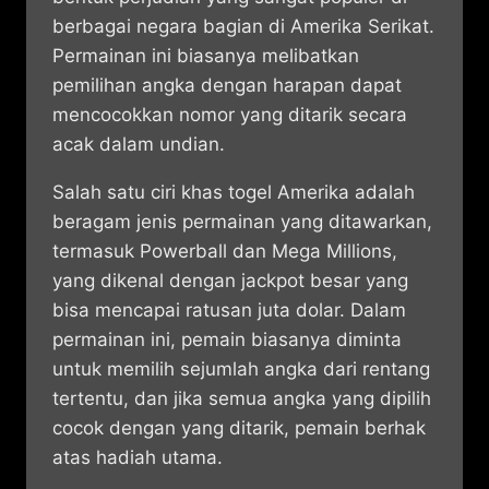
berbagai negara bagian di Amerika Serikat.
Permainan ini biasanya melibatkan
pemilihan angka dengan harapan dapat
mencocokkan nomor yang ditarik secara
acak dalam undian.
Salah satu ciri khas togel Amerika adalah
beragam jenis permainan yang ditawarkan,
termasuk Powerball dan Mega Millions,
yang dikenal dengan jackpot besar yang
bisa mencapai ratusan juta dolar. Dalam
permainan ini, pemain biasanya diminta
untuk memilih sejumlah angka dari rentang
tertentu, dan jika semua angka yang dipilih
cocok dengan yang ditarik, pemain berhak
atas hadiah utama.