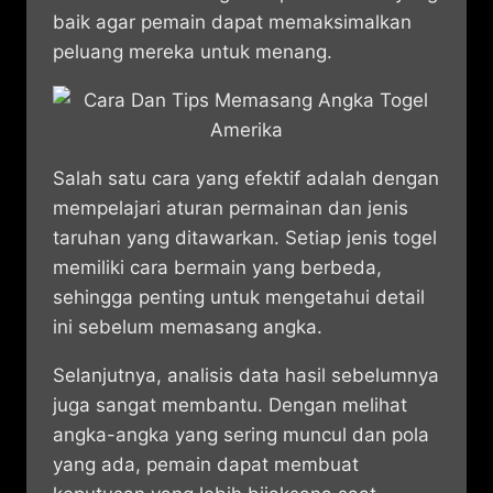
baik agar pemain dapat memaksimalkan
peluang mereka untuk menang.
Salah satu cara yang efektif adalah dengan
mempelajari aturan permainan dan jenis
taruhan yang ditawarkan. Setiap jenis togel
memiliki cara bermain yang berbeda,
sehingga penting untuk mengetahui detail
ini sebelum memasang angka.
Selanjutnya, analisis data hasil sebelumnya
juga sangat membantu. Dengan melihat
angka-angka yang sering muncul dan pola
yang ada, pemain dapat membuat