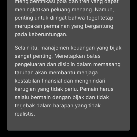
mengidentifikasi pola dan tren yang dapat
meningkatkan peluang menang. Namun,
penting untuk diingat bahwa togel tetap
merupakan permainan yang bergantung
pada keberuntungan.
Selain itu, manajemen keuangan yang bijak
sangat penting. Menetapkan batas
pengeluaran dan disiplin dalam memasang
taruhan akan membantu menjaga
kestabilan finansial dan menghindari
kerugian yang tidak perlu. Pemain harus
selalu bermain dengan bijak dan tidak
terjebak dalam harapan yang tidak
realistis.