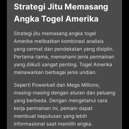
Strategi Jitu Memasang
Angka Togel Amerika
Strategi jitu memasang angka togel
Amerika melibatkan kombinasi analisis
yang cermat dan pendekatan yang disiplin.
Pertama-tama, memahami jenis permainan
yang diikuti sangat penting. Togel Amerika
menawarkan berbagai jenis undian.
Seperti Powerball dan Mega Millions,
masing-masing dengan aturan dan peluang
yang berbeda. Dengan mengetahui cara
kerja permainan ini, pemain dapat
membuat keputusan yang lebih
informasional saat memilih angka.