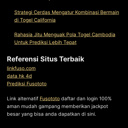
Strategi Cerdas Mengatur Kombinasi Bermain
di Togel California
Rahasia Jitu Menguak Pola Togel Cambodia
Untuk Prediksi Lebih Tepat
Referensi Situs Terbaik
linkfuso.com
data hk 4d
Prediksi Fusototo
Link alternatif
Fusototo
daftar dan login 100%
aman mudah gampang memberikan jackpot
besar yang bisa anda dapatkan di sini.