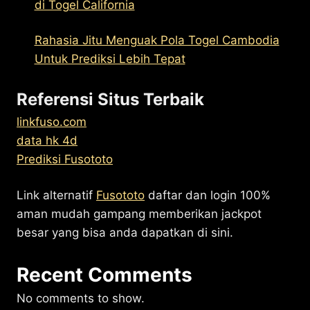
di Togel California
Rahasia Jitu Menguak Pola Togel Cambodia
Untuk Prediksi Lebih Tepat
Referensi Situs Terbaik
linkfuso.com
data hk 4d
Prediksi Fusototo
Link alternatif
Fusototo
daftar dan login 100%
aman mudah gampang memberikan jackpot
besar yang bisa anda dapatkan di sini.
Recent Comments
No comments to show.