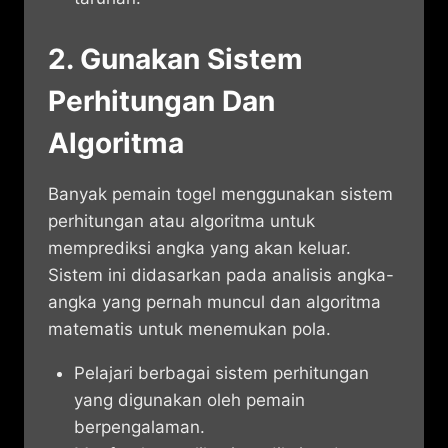
2. Gunakan Sistem
Perhitungan Dan
Algoritma
Banyak pemain togel menggunakan sistem
perhitungan atau algoritma untuk
memprediksi angka yang akan keluar.
Sistem ini didasarkan pada analisis angka-
angka yang pernah muncul dan algoritma
matematis untuk menemukan pola.
Pelajari berbagai sistem perhitungan
yang digunakan oleh pemain
berpengalaman.