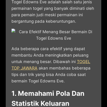
Togel Edowns Eve adalah salah satu jenis
permainan togel yang banyak diminati oleh
para pemain judi meski permainan ini
bergantung pada keberuntungan.
Ada beberapa cara efektif yang dapat
membantu Anda meningkatkan peluang
untuk menang besar. Dibawah ini
TOGEL
TOP JAWARA
akan membahas beberapa
tips dan trik yang bisa Anda coba saat
bermain Togel Edowns Eve.
1. Memahami Pola Dan
Statistik Keluaran