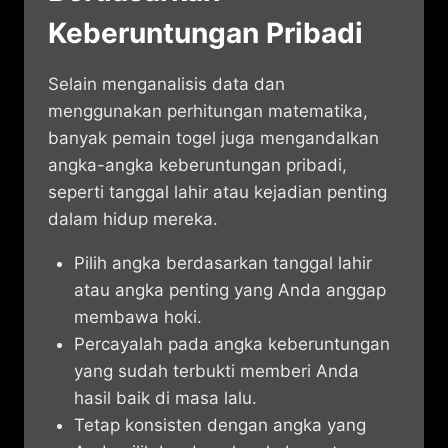
Keberuntungan Pribadi
Selain menganalisis data dan
menggunakan perhitungan matematika,
banyak pemain togel juga mengandalkan
angka-angka keberuntungan pribadi,
seperti tanggal lahir atau kejadian penting
dalam hidup mereka.
Pilih angka berdasarkan tanggal lahir
atau angka penting yang Anda anggap
membawa hoki.
Percayalah pada angka keberuntungan
yang sudah terbukti memberi Anda
hasil baik di masa lalu.
Tetap konsisten dengan angka yang