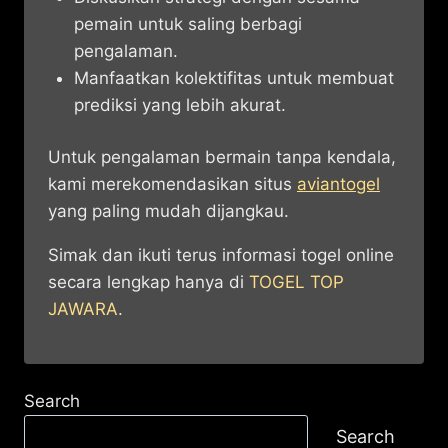
pemain untuk saling berbagi
pengalaman.
Manfaatkan kolektifitas untuk membuat
prediksi yang lebih akurat.
Untuk pengalaman bermain tanpa kendala,
kami merekomendasikan situs
aviantogel
yang paling mudah dijangkau.
Simak dan ikuti terus informasi togel online
secara lengkap hanya di
TOGEL TOP
JAWARA
.
Search
Search