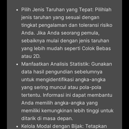
Pilih Jenis Taruhan yang Tepat: Pilihlah
jenis taruhan yang sesuai dengan
tingkat pengalaman dan toleransi risiko
Anda. Jika Anda seorang pemula,
sebaiknya mulai dengan jenis taruhan
yang lebih mudah seperti Colok Bebas
atau 2D.
Manfaatkan Analisis Statistik: Gunakan
data hasil pengundian sebelumnya
untuk mengidentifikasi angka-angka
yang sering muncul atau pola-pola
tertentu. Informasi ini dapat membantu
Anda memilih angka-angka yang
memiliki kemungkinan lebih tinggi untuk
ditarik di masa depan.
Kelola Modal dengan Bijak: Tetapkan