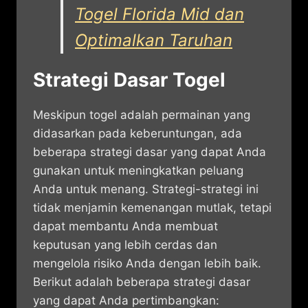
Togel Florida Mid dan
Optimalkan Taruhan
Strategi Dasar Togel
Meskipun togel adalah permainan yang
didasarkan pada keberuntungan, ada
beberapa strategi dasar yang dapat Anda
gunakan untuk meningkatkan peluang
Anda untuk menang. Strategi-strategi ini
tidak menjamin kemenangan mutlak, tetapi
dapat membantu Anda membuat
keputusan yang lebih cerdas dan
mengelola risiko Anda dengan lebih baik.
Berikut adalah beberapa strategi dasar
yang dapat Anda pertimbangkan: