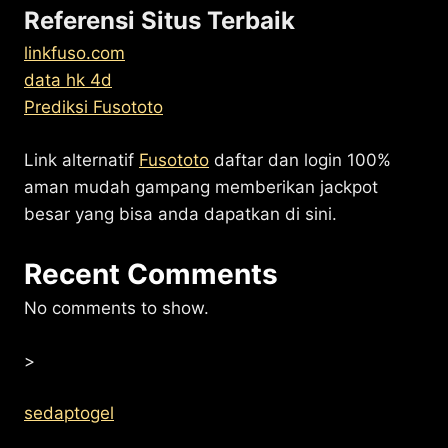
Referensi Situs Terbaik
linkfuso.com
data hk 4d
Prediksi Fusototo
Link alternatif
Fusototo
daftar dan login 100%
aman mudah gampang memberikan jackpot
besar yang bisa anda dapatkan di sini.
Recent Comments
No comments to show.
>
sedaptogel