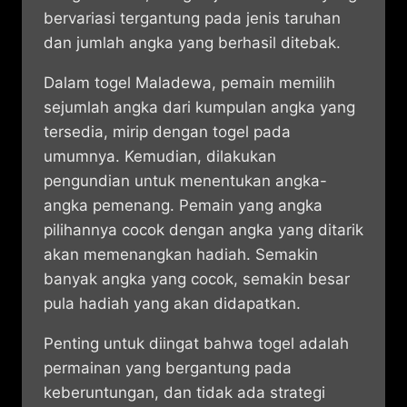
bervariasi tergantung pada jenis taruhan
dan jumlah angka yang berhasil ditebak.
Dalam togel Maladewa, pemain memilih
sejumlah angka dari kumpulan angka yang
tersedia, mirip dengan togel pada
umumnya. Kemudian, dilakukan
pengundian untuk menentukan angka-
angka pemenang. Pemain yang angka
pilihannya cocok dengan angka yang ditarik
akan memenangkan hadiah. Semakin
banyak angka yang cocok, semakin besar
pula hadiah yang akan didapatkan.
Penting untuk diingat bahwa togel adalah
permainan yang bergantung pada
keberuntungan, dan tidak ada strategi