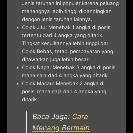
Jenis taruhan ini populer karena peluang
menangnya lebih tinggi dibandingkan
dengan jenis taruhan lainnya.
Colok Jitu: Menebak 1 angka di posisi
tertentu dari 4 angka yang ditarik.
Tingkat kesulitannya lebih tinggi dari
Colok Bebas, tetapi pembayaran yang
ditawarkan juga lebih besar.
Colok Naga: Menebak 3 angka di posisi
mana saja dari 4 angka yang ditarik.
Colok Macau: Menebak 2 angka di
posisi mana saja dari 4 angka yang
ditarik.
Baca Juga:
Cara
Menang Bermain