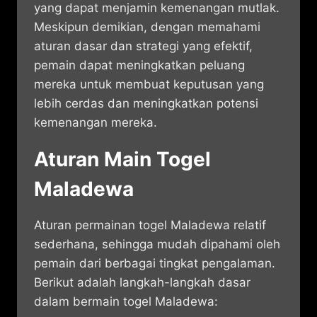
yang dapat menjamin kemenangan mutlak.
Meskipun demikian, dengan memahami
aturan dasar dan strategi yang efektif,
pemain dapat meningkatkan peluang
mereka untuk membuat keputusan yang
lebih cerdas dan meningkatkan potensi
kemenangan mereka.
Aturan Main Togel
Maladewa
Aturan permainan togel Maladewa relatif
sederhana, sehingga mudah dipahami oleh
pemain dari berbagai tingkat pengalaman.
Berikut adalah langkah-langkah dasar
dalam bermain togel Maladewa: