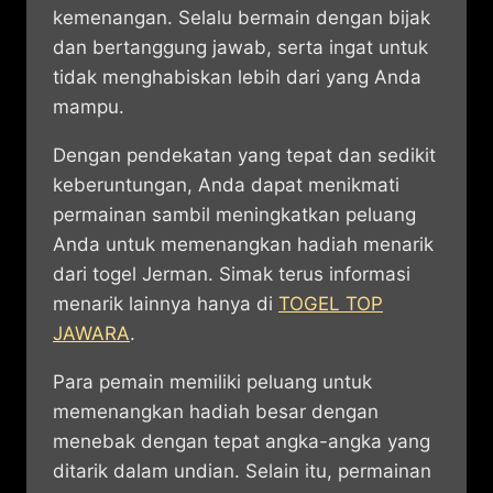
kemenangan. Selalu bermain dengan bijak
dan bertanggung jawab, serta ingat untuk
tidak menghabiskan lebih dari yang Anda
mampu.
Dengan pendekatan yang tepat dan sedikit
keberuntungan, Anda dapat menikmati
permainan sambil meningkatkan peluang
Anda untuk memenangkan hadiah menarik
dari togel Jerman. Simak terus informasi
menarik lainnya hanya di
TOGEL TOP
JAWARA
.
Para pemain memiliki peluang untuk
memenangkan hadiah besar dengan
menebak dengan tepat angka-angka yang
ditarik dalam undian. Selain itu, permainan