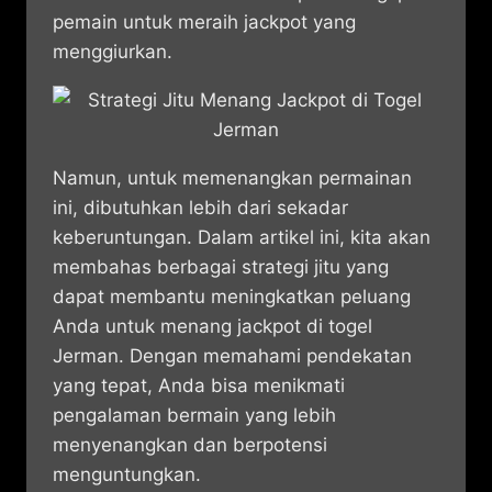
pemain untuk meraih jackpot yang
menggiurkan.
Namun, untuk memenangkan permainan
ini, dibutuhkan lebih dari sekadar
keberuntungan. Dalam artikel ini, kita akan
membahas berbagai strategi jitu yang
dapat membantu meningkatkan peluang
Anda untuk menang jackpot di togel
Jerman. Dengan memahami pendekatan
yang tepat, Anda bisa menikmati
pengalaman bermain yang lebih
menyenangkan dan berpotensi
menguntungkan.