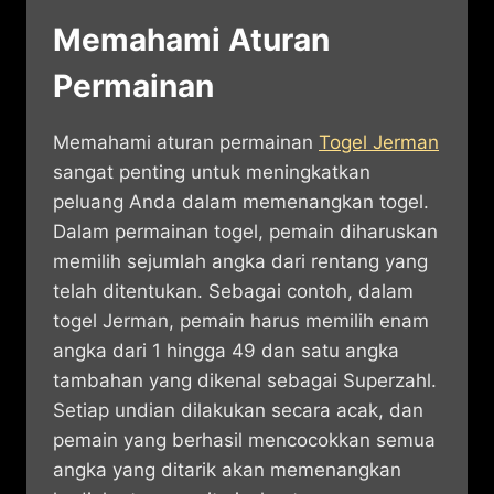
Memahami Aturan
Permainan
Memahami aturan permainan
Togel Jerman
sangat penting untuk meningkatkan
peluang Anda dalam memenangkan togel.
Dalam permainan togel, pemain diharuskan
memilih sejumlah angka dari rentang yang
telah ditentukan. Sebagai contoh, dalam
togel Jerman, pemain harus memilih enam
angka dari 1 hingga 49 dan satu angka
tambahan yang dikenal sebagai Superzahl.
Setiap undian dilakukan secara acak, dan
pemain yang berhasil mencocokkan semua
angka yang ditarik akan memenangkan