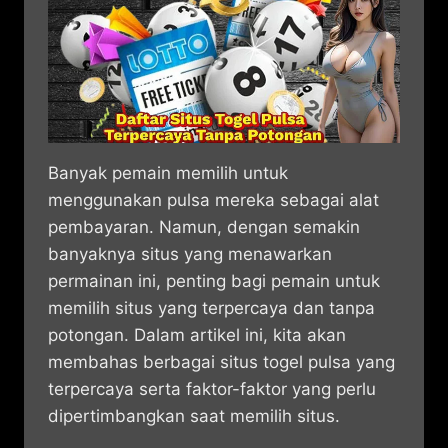
Banyak pemain memilih untuk
menggunakan pulsa mereka sebagai alat
pembayaran. Namun, dengan semakin
banyaknya situs yang menawarkan
permainan ini, penting bagi pemain untuk
memilih situs yang terpercaya dan tanpa
potongan. Dalam artikel ini, kita akan
membahas berbagai situs togel pulsa yang
terpercaya serta faktor-faktor yang perlu
dipertimbangkan saat memilih situs.