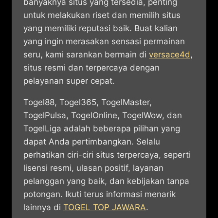
banyaknya situs yang tersedia, penting
untuk melakukan riset dan memilih situs
yang memiliki reputasi baik. Buat kalian
yang ingin merasakan sensasi permainan
seru, kami sarankan bermain di
versace4d
,
situs resmi dan terpercaya dengan
pelayanan super cepat.
Togel88, Togel365, TogelMaster,
TogelPulsa, TogelOnline, TogelWow, dan
TogelLiga adalah beberapa pilihan yang
dapat Anda pertimbangkan. Selalu
perhatikan ciri-ciri situs terpercaya, seperti
lisensi resmi, ulasan positif, layanan
pelanggan yang baik, dan kebijakan tanpa
potongan. Ikuti terus informasi menarik
lainnya di
TOGEL TOP JAWARA
.