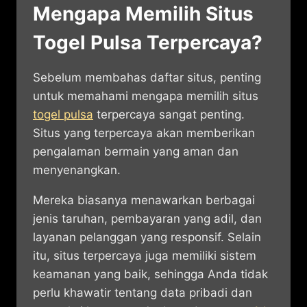
Mengapa Memilih Situs
Togel Pulsa Terpercaya?
Sebelum membahas daftar situs, penting
untuk memahami mengapa memilih situs
togel pulsa
terpercaya sangat penting.
Situs yang terpercaya akan memberikan
pengalaman bermain yang aman dan
menyenangkan.
Mereka biasanya menawarkan berbagai
jenis taruhan, pembayaran yang adil, dan
layanan pelanggan yang responsif. Selain
itu, situs terpercaya juga memiliki sistem
keamanan yang baik, sehingga Anda tidak
perlu khawatir tentang data pribadi dan