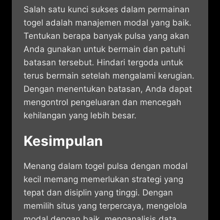
Salah satu kunci sukses dalam permainan
togel adalah manajemen modal yang baik.
Tentukan berapa banyak pulsa yang akan
Anda gunakan untuk bermain dan patuhi
batasan tersebut. Hindari tergoda untuk
terus bermain setelah mengalami kerugian.
Dengan menentukan batasan, Anda dapat
mengontrol pengeluaran dan mencegah
kehilangan yang lebih besar.
Kesimpulan
Menang dalam togel pulsa dengan modal
kecil memang memerlukan strategi yang
tepat dan disiplin yang tinggi. Dengan
memilih situs yang terpercaya, mengelola
modal dengan baik, menganalisis data,