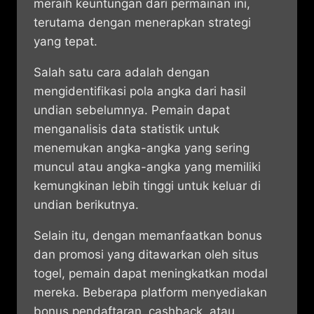
meraih keuntungan dari permainan ini,
terutama dengan menerapkan strategi
yang tepat.
Salah satu cara adalah dengan
mengidentifikasi pola angka dari hasil
undian sebelumnya. Pemain dapat
menganalisis data statistik untuk
menemukan angka-angka yang sering
muncul atau angka-angka yang memiliki
kemungkinan lebih tinggi untuk keluar di
undian berikutnya.
Selain itu, dengan memanfaatkan bonus
dan promosi yang ditawarkan oleh situs
togel, pemain dapat meningkatkan modal
mereka. Beberapa platform menyediakan
bonus pendaftaran, cashback, atau