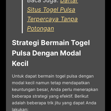
Baca Juga:
Daftar
Situs Togel Pulsa
Terpercaya Tanpa
Potongan
Strategi Bermain Togel
Pulsa Dengan Modal
Kecil
Untuk dapat bermain togel pulsa dengan
modal kecil namun tetap mendapatkan
keuntungan besar, Anda perlu menerapkan
beberapa strategi yang efektif. Berikut
adalah beberapa trik jitu yang dapat Anda
lakukan: