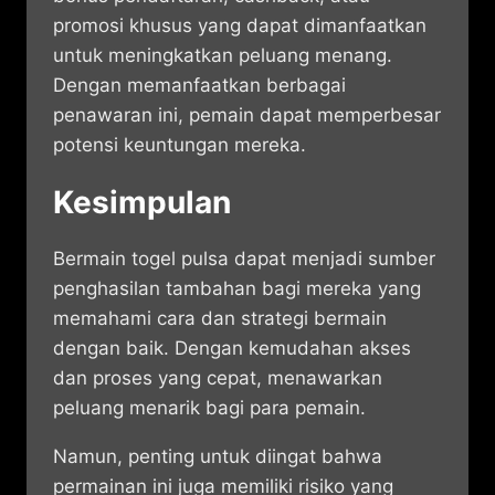
promosi khusus yang dapat dimanfaatkan
untuk meningkatkan peluang menang.
Dengan memanfaatkan berbagai
penawaran ini, pemain dapat memperbesar
potensi keuntungan mereka.
Kesimpulan
Bermain togel pulsa dapat menjadi sumber
penghasilan tambahan bagi mereka yang
memahami cara dan strategi bermain
dengan baik. Dengan kemudahan akses
dan proses yang cepat, menawarkan
peluang menarik bagi para pemain.
Namun, penting untuk diingat bahwa
permainan ini juga memiliki risiko yang