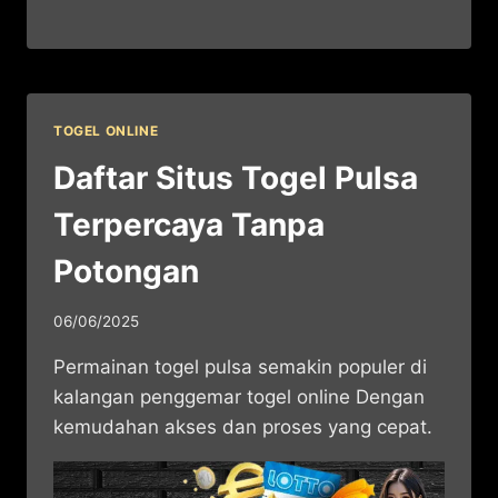
TOGEL ONLINE
Daftar Situs Togel Pulsa
Terpercaya Tanpa
Potongan
06/06/2025
Permainan togel pulsa semakin populer di
kalangan penggemar togel online Dengan
kemudahan akses dan proses yang cepat.