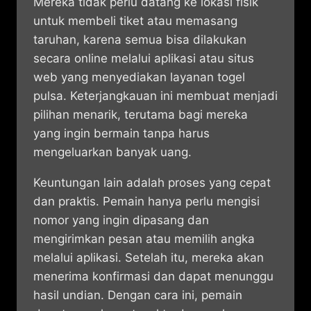
Mereka tidak perlu datang ke lokasi fisik
untuk membeli tiket atau memasang
taruhan, karena semua bisa dilakukan
secara online melalui aplikasi atau situs
web yang menyediakan layanan togel
pulsa. Keterjangkauan ini membuat menjadi
pilihan menarik, terutama bagi mereka
yang ingin bermain tanpa harus
mengeluarkan banyak uang.
Keuntungan lain adalah proses yang cepat
dan praktis. Pemain hanya perlu mengisi
nomor yang ingin dipasang dan
mengirimkan pesan atau memilih angka
melalui aplikasi. Setelah itu, mereka akan
menerima konfirmasi dan dapat menunggu
hasil undian. Dengan cara ini, pemain