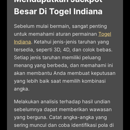
Besar Di Togel Indiana
Sebelum mulai bermain, sangat penting
untuk memahami aturan permainan
Togel
Indiana
. Ketahui jenis-jenis taruhan yang
tersedia, seperti 3D, 4D, dan colok bebas.
Setiap jenis taruhan memiliki peluang
menang yang berbeda, dan memahami ini
akan membantu Anda membuat keputusan
yang lebih baik saat memilih kombinasi
angka.
Melakukan analisis terhadap hasil undian
sebelumnya dapat memberikan wawasan
yang berguna. Catat angka-angka yang
sering muncul dan coba identifikasi pola di