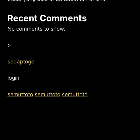
Recent Comments
No comments to show.
>
sedaptogel
login
semuttoto
semuttoto
semuttoto