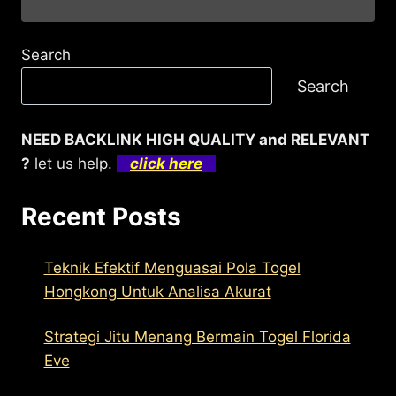
Search
Search
NEED BACKLINK HIGH QUALITY and RELEVANT
?
let us help.
click here
Recent Posts
Teknik Efektif Menguasai Pola Togel
Hongkong Untuk Analisa Akurat
Strategi Jitu Menang Bermain Togel Florida
Eve