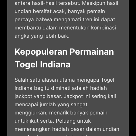
antara hasil-hasil tersebut. Meskipun hasil
undian bersifat acak, banyak pemain
percaya bahwa mengamati tren ini dapat
membantu dalam menentukan kombinasi
angka yang lebih baik.
Kepopuleran Permainan
Togel Indiana
Salah satu alasan utama mengapa Togel
Indiana begitu diminati adalah hadiah
jackpot yang besar. Jackpot ini sering kali
mencapai jumlah yang sangat
menggiurkan, menarik banyak pemain
untuk ikut serta. Peluang untuk
memenangkan hadiah besar dalam undian