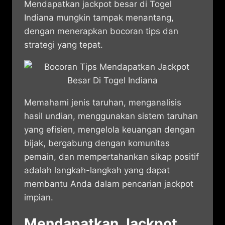
Mendapatkan jackpot besar di Togel
Indiana mungkin tampak menantang,
dengan menerapkan bocoran tips dan
strategi yang tepat.
Memahami jenis taruhan, menganalisis
hasil undian, menggunakan sistem taruhan
yang efisien, mengelola keuangan dengan
bijak, bergabung dengan komunitas
pemain, dan mempertahankan sikap positif
adalah langkah-langkah yang dapat
membantu Anda dalam pencarian jackpot
impian.
Mendapatkan Jackpot