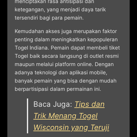
menciptakan rasa antisipasi dan
ketegangan, yang menjadi daya tarik
tersendiri bagi para pemain.
Kemudahan akses juga merupakan faktor
penting dalam meningkatkan kepopuleran
Togel Indiana. Pemain dapat membeli tiket
Togel baik secara langsung di outlet resmi
maupun melalui platform online. Dengan
adanya teknologi dan aplikasi mobile,
banyak pemain yang bisa dengan mudah
berpartisipasi dalam permainan ini.
Baca Juga:
Tips dan
Trik Menang Togel
Wisconsin yang Teruji