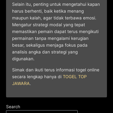
Selain itu, penting untuk mengetahui kapan
harus berhenti, baik ketika menang
maupun kalah, agar tidak terbawa emosi.
Mengatur strategi modal yang tepat
memastikan pemain dapat terus mengikuti
permainan tanpa mengalami kerugian
besar, sekaligus menjaga fokus pada
analisis angka dan strategi yang
digunakan.
Simak dan ikuti terus informasi togel online
secara lengkap hanya di
TOGEL TOP
JAWARA
.
Search