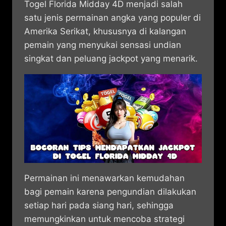
Togel Florida Midday 4D menjadi salah
satu jenis permainan angka yang populer di
Amerika Serikat, khususnya di kalangan
pemain yang menyukai sensasi undian
singkat dan peluang jackpot yang menarik.
Permainan ini menawarkan kemudahan
bagi pemain karena pengundian dilakukan
setiap hari pada siang hari, sehingga
memungkinkan untuk mencoba strategi