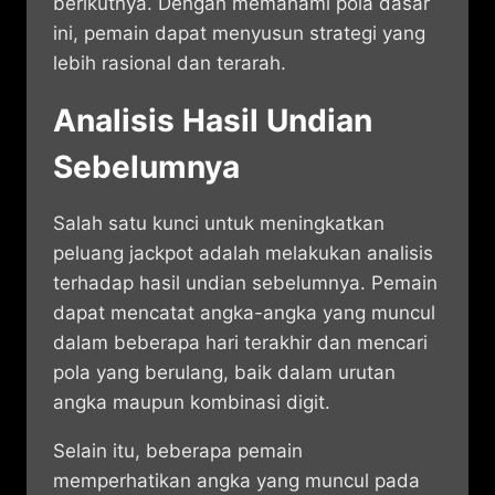
berikutnya. Dengan memahami pola dasar
ini, pemain dapat menyusun strategi yang
lebih rasional dan terarah.
Analisis Hasil Undian
Sebelumnya
Salah satu kunci untuk meningkatkan
peluang jackpot adalah melakukan analisis
terhadap hasil undian sebelumnya. Pemain
dapat mencatat angka-angka yang muncul
dalam beberapa hari terakhir dan mencari
pola yang berulang, baik dalam urutan
angka maupun kombinasi digit.
Selain itu, beberapa pemain
memperhatikan angka yang muncul pada