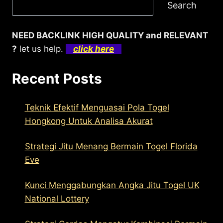
Search
NEED BACKLINK HIGH QUALITY and RELEVANT
?
let us help.
click here
Recent Posts
Teknik Efektif Menguasai Pola Togel
Hongkong Untuk Analisa Akurat
Strategi Jitu Menang Bermain Togel Florida
Eve
Kunci Menggabungkan Angka Jitu Togel UK
National Lottery