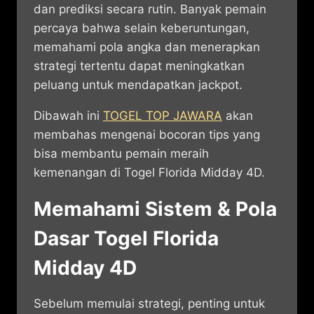
dan prediksi secara rutin. Banyak pemain
percaya bahwa selain keberuntungan,
memahami pola angka dan menerapkan
strategi tertentu dapat meningkatkan
peluang untuk mendapatkan jackpot.
Dibawah ini
TOGEL TOP JAWARA
akan
membahas mengenai bocoran tips yang
bisa membantu pemain meraih
kemenangan di Togel Florida Midday 4D.
Memahami Sistem & Pola
Dasar Togel Florida
Midday 4D
Sebelum memulai strategi, penting untuk