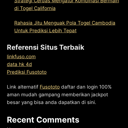
Strategi Cerdas Mengatur Kombinasi Bermain
di Togel California
Rahasia Jitu Menguak Pola Togel Cambodia
Untuk Prediksi Lebih Tepat
Referensi Situs Terbaik
linkfuso.com
data hk 4d
Prediksi Fusototo
Link alternatif
Fusototo
daftar dan login 100%
aman mudah gampang memberikan jackpot
besar yang bisa anda dapatkan di sini.
Recent Comments