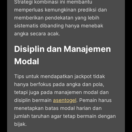
Strategi kombinasi ini membantu
memperluas kemungkinan prediksi dan
memberikan pendekatan yang lebih
sistematis dibanding hanya menebak
angka secara acak.
Disiplin dan Manajemen
Modal
Tips untuk mendapatkan jackpot tidak
hanya berfokus pada angka dan pola,
tetapi juga pada manajemen modal dan
disiplin bermain
asentogel
. Pemain harus
menetapkan batas modal harian dan
jumlah taruhan agar tetap bermain dengan
bijak.