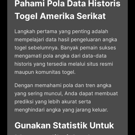
Pahami Pola Data Historis
Togel Amerika Serikat
Langkah pertama yang penting adalah
mempelajari data hasil pengeluaran angka
togel sebelumnya. Banyak pemain sukses
mengamati pola angka dari data-data
historis yang tersedia melalui situs resmi
maupun komunitas togel.
Dengan memahami pola dan tren angka
yang sering muncul, Anda dapat membuat
prediksi yang lebih akurat serta
menghindari angka yang jarang keluar.
Gunakan Statistik Untuk