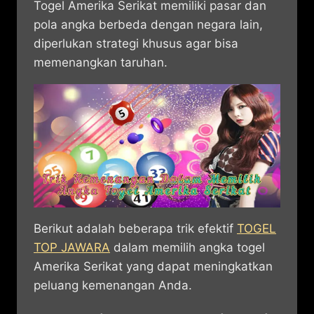
Togel Amerika Serikat memiliki pasar dan
pola angka berbeda dengan negara lain,
diperlukan strategi khusus agar bisa
memenangkan taruhan.
Berikut adalah beberapa trik efektif
TOGEL
TOP JAWARA
dalam memilih angka togel
Amerika Serikat yang dapat meningkatkan
peluang kemenangan Anda.