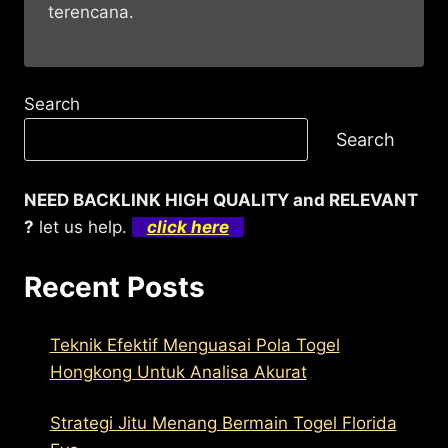
terencana.
Search
Search
NEED BACKLINK HIGH QUALITY and RELEVANT
?
let us help.
click here
Recent Posts
Teknik Efektif Menguasai Pola Togel
Hongkong Untuk Analisa Akurat
Strategi Jitu Menang Bermain Togel Florida