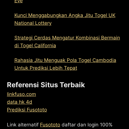
Eve
Kunci Menggabungkan Angka Jitu Togel UK
National Lottery
Strategi Cerdas Mengatur Kombinasi Bermain
di Togel California
Rahasia Jitu Menguak Pola Togel Cambodia
Untuk Prediksi Lebih Tepat
Referensi Situs Terbaik
linkfuso.com
data hk 4d
Prediksi Fusototo
Link alternatif
Fusototo
daftar dan login 100%