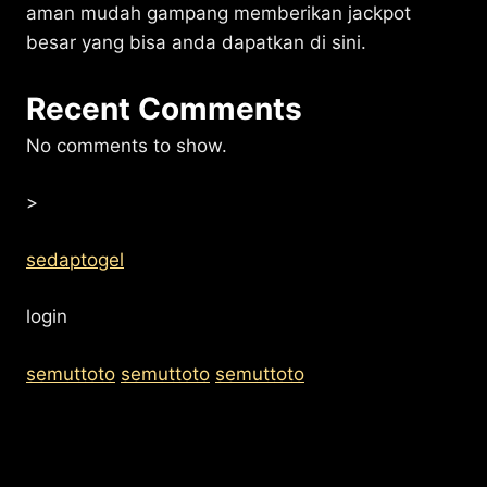
aman mudah gampang memberikan jackpot
besar yang bisa anda dapatkan di sini.
Recent Comments
No comments to show.
>
sedaptogel
login
semuttoto
semuttoto
semuttoto