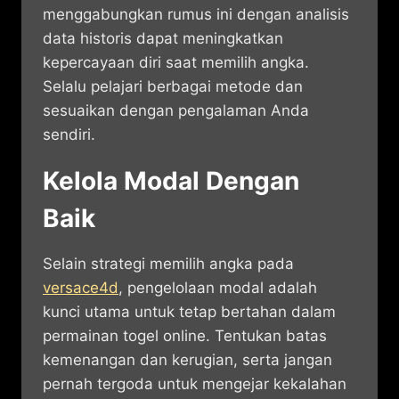
menggabungkan rumus ini dengan analisis
data historis dapat meningkatkan
kepercayaan diri saat memilih angka.
Selalu pelajari berbagai metode dan
sesuaikan dengan pengalaman Anda
sendiri.
Kelola Modal Dengan
Baik
Selain strategi memilih angka pada
versace4d
, pengelolaan modal adalah
kunci utama untuk tetap bertahan dalam
permainan togel online. Tentukan batas
kemenangan dan kerugian, serta jangan
pernah tergoda untuk mengejar kekalahan