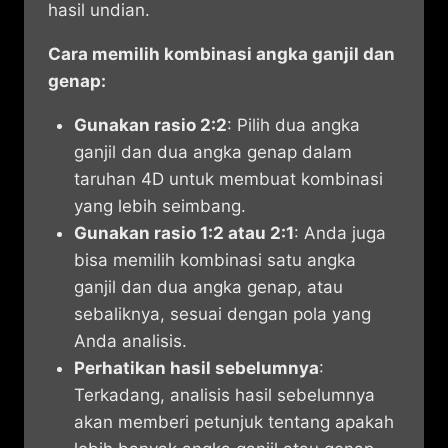
hasil undian.
Cara memilih kombinasi angka ganjil dan
genap:
Gunakan rasio 2:2
: Pilih dua angka
ganjil dan dua angka genap dalam
taruhan 4D untuk membuat kombinasi
yang lebih seimbang.
Gunakan rasio 1:2 atau 2:1
: Anda juga
bisa memilih kombinasi satu angka
ganjil dan dua angka genap, atau
sebaliknya, sesuai dengan pola yang
Anda analisis.
Perhatikan hasil sebelumnya
:
Terkadang, analisis hasil sebelumnya
akan memberi petunjuk tentang apakah