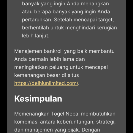
banyak yang ingin Anda menangkan
atau berapa banyak yang ingin Anda
pertaruhkan. Setelah mencapai target,
berhentilah untuk menghindari kerugian
lebih lanjut.
Manajemen bankroll yang baik membantu
Anda bermain lebih lama dan
meningkatkan peluang untuk mencapai
kemenangan besar di situs
https://delhiunlimited.com/
.
Kesimpulan
Memenangkan Togel Nepal membutuhkan
kombinasi antara keberuntungan, strategi,
dan manajemen yang bijak. Dengan