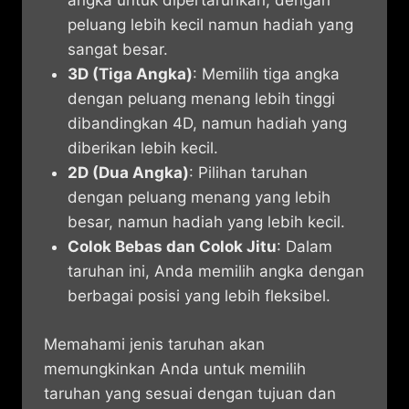
angka untuk dipertaruhkan, dengan
peluang lebih kecil namun hadiah yang
sangat besar.
3D (Tiga Angka)
: Memilih tiga angka
dengan peluang menang lebih tinggi
dibandingkan 4D, namun hadiah yang
diberikan lebih kecil.
2D (Dua Angka)
: Pilihan taruhan
dengan peluang menang yang lebih
besar, namun hadiah yang lebih kecil.
Colok Bebas dan Colok Jitu
: Dalam
taruhan ini, Anda memilih angka dengan
berbagai posisi yang lebih fleksibel.
Memahami jenis taruhan akan
memungkinkan Anda untuk memilih
taruhan yang sesuai dengan tujuan dan