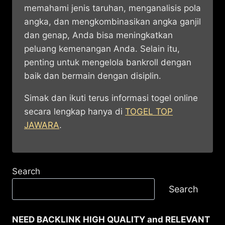
memahami jenis taruhan, menganalisis pola
angka, dan mengkombinasikan angka ganjil
dan genap, Anda bisa meningkatkan
peluang kemenangan Anda. Selain itu,
penting untuk mengelola bankroll dengan
baik dan bermain dengan disiplin.
Simak dan ikuti terus informasi togel online
secara lengkap hanya di
TOGEL TOP
JAWARA
.
Search
Search
NEED BACKLINK HIGH QUALITY and RELEVANT