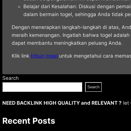
Belajar dari Kesalahan: Diskusi dengan pemai
dalam bermain togel, sehingga Anda tidak p
​Dengan menerapkan langkah-langkah di atas, A
meraih kemenangan.​ Ingatlah bahwa togel adalah
dapat membantu meningkatkan peluang Anda.
Klik link
tribun togel
untuk mengetahui cara memas
Search
Search
NEED BACKLINK HIGH QUALITY and RELEVANT ?
let
Recent Posts