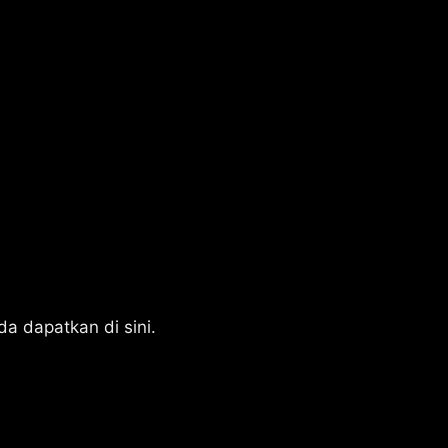
 dapatkan di sini.