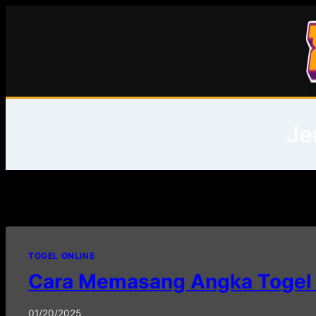
Skip
to
content
Je
TOGEL ONLINE
Cara Memasang Angka Togel
01/20/2025