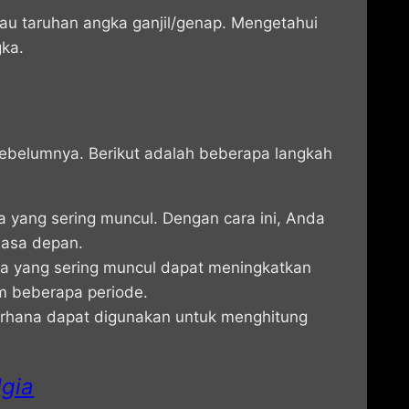
tau taruhan angka ganjil/genap. Mengetahui
ka.
sebelumnya. Berikut adalah beberapa langkah
a yang sering muncul. Dengan cara ini, Anda
masa depan.
gka yang sering muncul dapat meningkatkan
m beberapa periode.
derhana dapat digunakan untuk menghitung
lgia