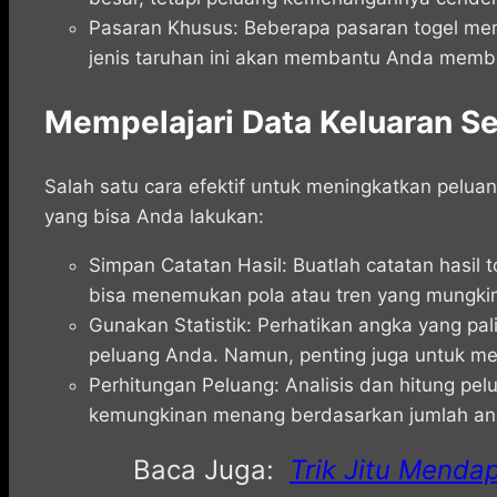
Pasaran Khusus: Beberapa pasaran togel memi
jenis taruhan ini akan membantu Anda memb
Mempelajari Data Keluaran S
Salah satu cara efektif untuk meningkatkan pelu
yang bisa Anda lakukan:
Simpan Catatan Hasil: Buatlah catatan hasil
bisa menemukan pola atau tren yang mungki
Gunakan Statistik: Perhatikan angka yang pa
peluang Anda. Namun, penting juga untuk m
Perhitungan Peluang: Analisis dan hitung p
kemungkinan menang berdasarkan jumlah angk
Baca Juga:
Trik Jitu Menda