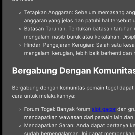
Tetapkan Anggaran: Sebelum memasang angk
anggaran yang jelas dan patuhi hal tersebut 
Batasan Taruhan: Tentukan batasan taruhan
mengalami nasib buruk atau kekalahan. Disipl
Hindari Pengejaran Kerugian: Salah satu ke
mengalami kerugian, lebih baik berhenti dan 
Bergabung Dengan Komunitas
Bergabung dengan komunitas pemain togel dapat 
cara untuk melakukannya:
Forum Togel: Banyak forum
slot gacor
dan gru
mendapatkan wawasan dari pemain lain dan
Mendapatkan Saran: Anda dapat bertanya kep
sudah berpengalaman. Ini dapat memberika