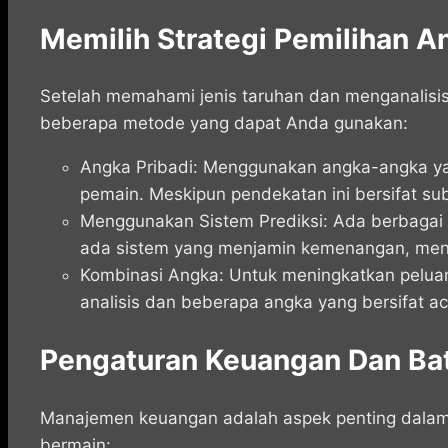
Memilih Strategi Pemilihan A
Setelah memahami jenis taruhan dan menganalisis 
beberapa metode yang dapat Anda gunakan:
Angka Pribadi: Menggunakan angka-angka yang 
pemain. Meskipun pendekatan ini bersifat su
Menggunakan Sistem Prediksi: Ada berbagai s
ada sistem yang menjamin kemenangan, meng
Kombinasi Angka: Untuk meningkatkan pelua
analisis dan beberapa angka yang bersifat a
Pengaturan Keuangan Dan Ba
Manajemen keuangan adalah aspek penting dalam
bermain: