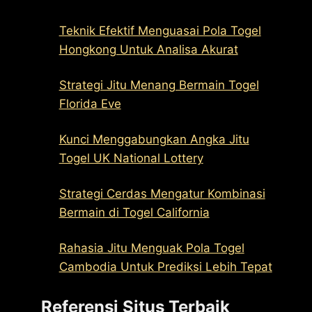
Teknik Efektif Menguasai Pola Togel
Hongkong Untuk Analisa Akurat
Strategi Jitu Menang Bermain Togel
Florida Eve
Kunci Menggabungkan Angka Jitu
Togel UK National Lottery
Strategi Cerdas Mengatur Kombinasi
Bermain di Togel California
Rahasia Jitu Menguak Pola Togel
Cambodia Untuk Prediksi Lebih Tepat
Referensi Situs Terbaik