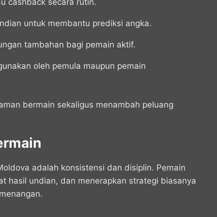
 cashback secara rutin.
il undian untuk membantu prediksi angka.
ungan tambahan bagi pemain aktif.
digunakan oleh pemula maupun pemain
alaman bermain sekaligus menambah peluang
Bermain
Moldova adalah konsistensi dan disiplin. Pemain
t hasil undian, dan menerapkan strategi biasanya
kemenangan.