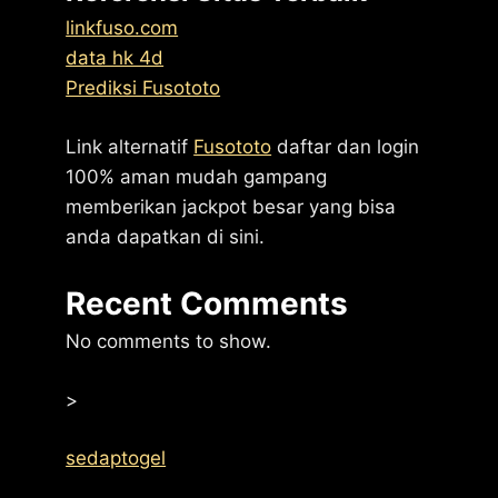
linkfuso.com
data hk 4d
Prediksi Fusototo
Link alternatif
Fusototo
daftar dan login
100% aman mudah gampang
memberikan jackpot besar yang bisa
anda dapatkan di sini.
Recent Comments
No comments to show.
>
sedaptogel