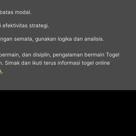
 batas modal.
fektivitas strategi.
ngan semata, gunakan logika dan analisis.
bermain, dan disiplin, pengalaman bermain Togel
imak dan ikuti terus informasi togel online
A
.