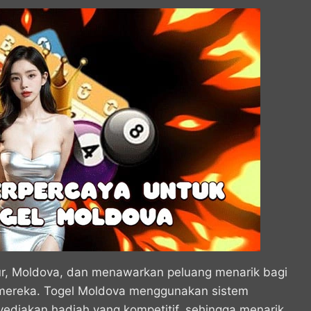
mur, Moldova, dan menawarkan peluang menarik bagi
mereka. Togel Moldova menggunakan sistem
ediakan hadiah yang kompetitif, sehingga menarik