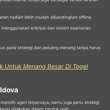
airan hadiah lebih mudah dibandingkan offline.
a menggunakan enkripsi dan sistem keamanan
okus pada strategi dan peluang menang tanpa harus
ik Untuk Menang Besar Di Togel
oldova
emilih agen terpercaya, kamu juga perlu strategi
 dapat dilakukan dalam bentuk poin: