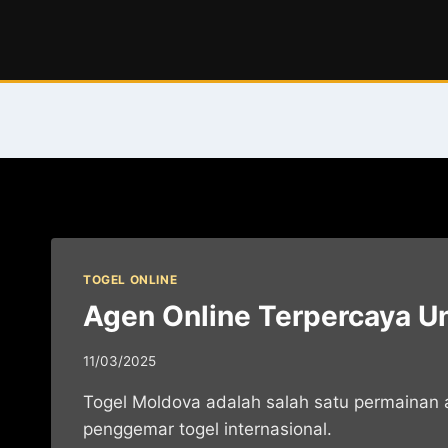
Skip
to
content
TOGEL ONLINE
Agen Online Terpercaya U
11/03/2025
Togel Moldova adalah salah satu permainan a
penggemar togel internasional.