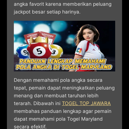
angka favorit karena memberikan peluang
jackpot besar setiap harinya.
Dengan memahami pola angka secara
tepat, pemain dapat meningkatkan peluang
menang dan membuat taruhan lebih
terarah. Dibawah ini
TOGEL TOP JAWARA
membahas panduan lengkap agar pemain
dapat memahami pola Togel Maryland
secara efektif.