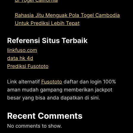
di Togel California
Rahasia Jitu Menguak Pola Togel Cambodia
Untuk Prediksi Lebih Tepat
Referensi Situs Terbaik
linkfuso.com
data hk 4d
Prediksi Fusototo
Link alternatif
Fusototo
daftar dan login 100%
aman mudah gampang memberikan jackpot
besar yang bisa anda dapatkan di sini.
Recent Comments
No comments to show.