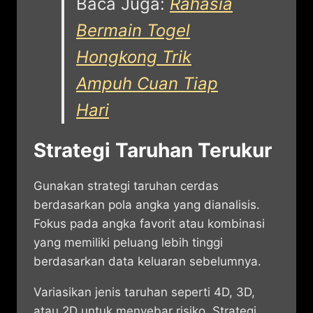
Baca Juga:
Rahasia
Bermain Togel
Hongkong Trik
Ampuh Cuan Tiap
Hari
Strategi Taruhan Terukur
Gunakan strategi taruhan cerdas
berdasarkan pola angka yang dianalisis.
Fokus pada angka favorit atau kombinasi
yang memiliki peluang lebih tinggi
berdasarkan data keluaran sebelumnya.
Variasikan jenis taruhan seperti 4D, 3D,
atau 2D untuk menyebar risiko. Strategi