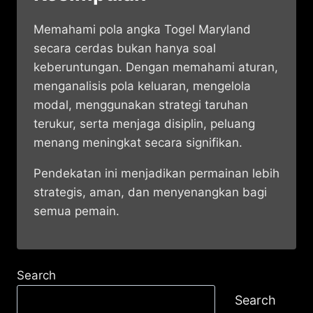
Memahami pola angka Togel Maryland
secara cerdas bukan hanya soal
keberuntungan. Dengan memahami aturan,
menganalisis pola keluaran, mengelola
modal, menggunakan strategi taruhan
terukur, serta menjaga disiplin, peluang
menang meningkat secara signifikan.
Pendekatan ini menjadikan permainan lebih
strategis, aman, dan menyenangkan bagi
semua pemain.
Search
Search