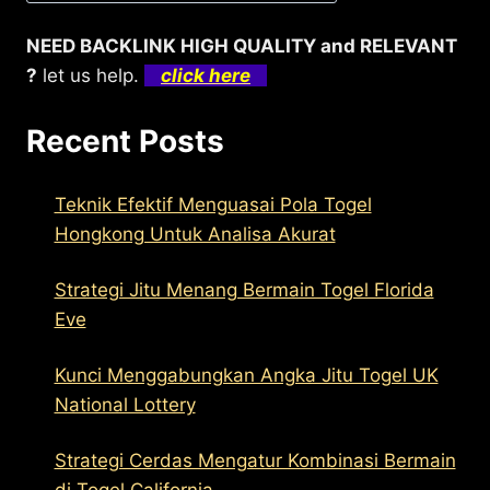
NEED BACKLINK HIGH QUALITY and RELEVANT
?
let us help.
click here
Recent Posts
Teknik Efektif Menguasai Pola Togel
Hongkong Untuk Analisa Akurat
Strategi Jitu Menang Bermain Togel Florida
Eve
Kunci Menggabungkan Angka Jitu Togel UK
National Lottery
Strategi Cerdas Mengatur Kombinasi Bermain