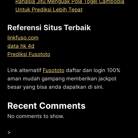
Rahasia Jitu Menguak Pola Togel Cambodia
Untuk Prediksi Lebih Tepat
Referensi Situs Terbaik
linkfuso.com
data hk 4d
Prediksi Fusototo
Link alternatif
Fusototo
daftar dan login 100%
aman mudah gampang memberikan jackpot
besar yang bisa anda dapatkan di sini.
Recent Comments
No comments to show.
>