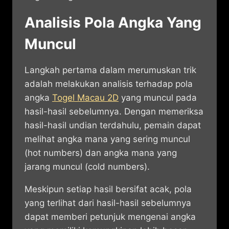
Analisis Pola Angka Yang
Muncul
Langkah pertama dalam merumuskan trik
adalah melakukan analisis terhadap pola
angka
Togel Macau 2D
yang muncul pada
hasil-hasil sebelumnya. Dengan memeriksa
hasil-hasil undian terdahulu, pemain dapat
melihat angka mana yang sering muncul
(hot numbers) dan angka mana yang
jarang muncul (cold numbers).
Meskipun setiap hasil bersifat acak, pola
yang terlihat dari hasil-hasil sebelumnya
dapat memberi petunjuk mengenai angka