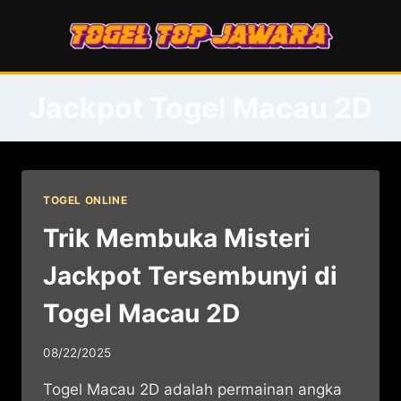
Skip
to
content
Jackpot Togel Macau 2D
TOGEL ONLINE
Trik Membuka Misteri
Jackpot Tersembunyi di
Togel Macau 2D
08/22/2025
Togel Macau 2D adalah permainan angka