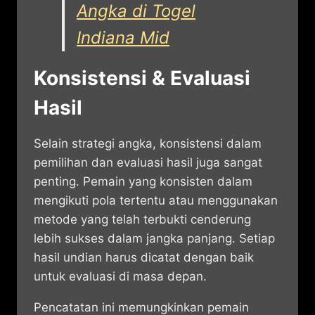
Angka di Togel
Indiana Mid
Konsistensi & Evaluasi
Hasil
Selain strategi angka, konsistensi dalam
pemilihan dan evaluasi hasil juga sangat
penting. Pemain yang konsisten dalam
mengikuti pola tertentu atau menggunakan
metode yang telah terbukti cenderung
lebih sukses dalam jangka panjang. Setiap
hasil undian harus dicatat dengan baik
untuk evaluasi di masa depan.
Pencatatan ini memungkinkan pemain