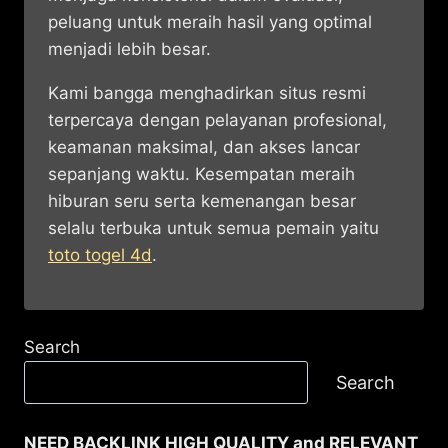
peluang untuk meraih hasil yang optimal
menjadi lebih besar.
Kami bangga menghadirkan situs resmi
terpercaya dengan pelayanan profesional,
keamanan maksimal, dan akses lancar
sepanjang waktu. Kesempatan meraih
hiburan seru serta kemenangan besar
selalu terbuka untuk semua pemain yaitu
toto togel 4d
.
Search
Search
NEED BACKLINK HIGH QUALITY and RELEVANT