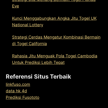
Eve
Kunci Menggabungkan Angka Jitu Togel UK
National Lottery
Strategi Cerdas Mengatur Kombinasi Bermain
di Togel California
Rahasia Jitu Menguak Pola Togel Cambodia
Untuk Prediksi Lebih Tepat
Referensi Situs Terbaik
linkfuso.com
data hk 4d
Prediksi Fusototo