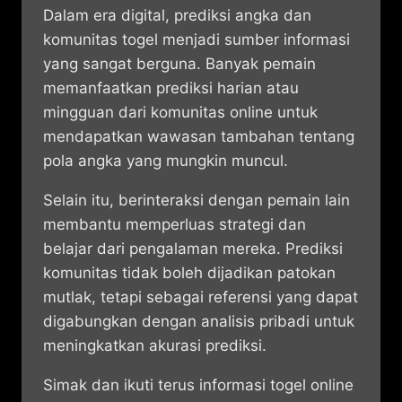
Dalam era digital, prediksi angka dan
komunitas togel menjadi sumber informasi
yang sangat berguna. Banyak pemain
memanfaatkan prediksi harian atau
mingguan dari komunitas online untuk
mendapatkan wawasan tambahan tentang
pola angka yang mungkin muncul.
Selain itu, berinteraksi dengan pemain lain
membantu memperluas strategi dan
belajar dari pengalaman mereka. Prediksi
komunitas tidak boleh dijadikan patokan
mutlak, tetapi sebagai referensi yang dapat
digabungkan dengan analisis pribadi untuk
meningkatkan akurasi prediksi.
Simak dan ikuti terus informasi togel online