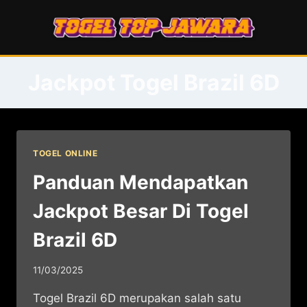
Skip
to
content
Jackpot Togel Brazil 6D
TOGEL ONLINE
Panduan Mendapatkan
Jackpot Besar Di Togel
Brazil 6D
11/03/2025
Togel Brazil 6D merupakan salah satu