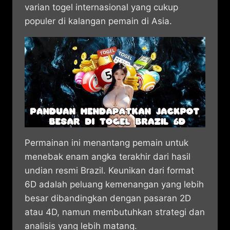
varian togel internasional yang cukup
populer di kalangan pemain di Asia.
Permainan ini menantang pemain untuk
menebak enam angka terakhir dari hasil
undian resmi Brazil. Keunikan dari format
6D adalah peluang kemenangan yang lebih
besar dibandingkan dengan pasaran 2D
atau 4D, namun membutuhkan strategi dan
analisis yang lebih matang.