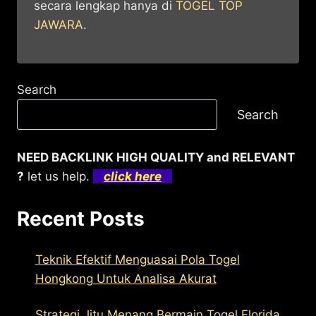
secara lengkap hanya di
TOGEL TOP
JAWARA
.
Search
Search
NEED BACKLINK HIGH QUALITY and RELEVANT
?
let us help.
click here
Recent Posts
Teknik Efektif Menguasai Pola Togel
Hongkong Untuk Analisa Akurat
Strategi Jitu Menang Bermain Togel Florida