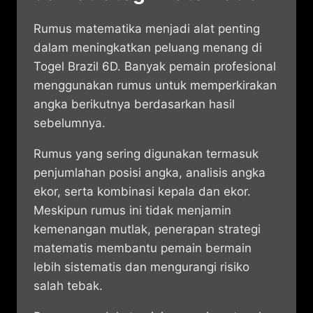
Rumus matematika menjadi alat penting
dalam meningkatkan peluang menang di
Togel Brazil 6D. Banyak pemain profesional
menggunakan rumus untuk memperkirakan
angka berikutnya berdasarkan hasil
sebelumnya.
Rumus yang sering digunakan termasuk
penjumlahan posisi angka, analisis angka
ekor, serta kombinasi kepala dan ekor.
Meskipun rumus ini tidak menjamin
kemenangan mutlak, penerapan strategi
matematis membantu pemain bermain
lebih sistematis dan mengurangi risiko
salah tebak.