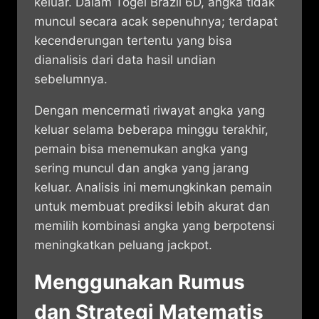
keluar. Dalam Togel Brazil 6D, angka tidak
muncul secara acak sepenuhnya; terdapat
kecenderungan tertentu yang bisa
dianalisis dari data hasil undian
sebelumnya.
Dengan mencermati riwayat angka yang
keluar selama beberapa minggu terakhir,
pemain bisa menemukan angka yang
sering muncul dan angka yang jarang
keluar. Analisis ini memungkinkan pemain
untuk membuat prediksi lebih akurat dan
memilih kombinasi angka yang berpotensi
meningkatkan peluang jackpot.
Menggunakan Rumus
dan Strategi Matematis