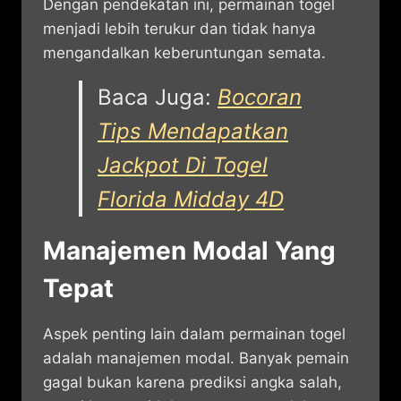
Dengan pendekatan ini, permainan togel
menjadi lebih terukur dan tidak hanya
mengandalkan keberuntungan semata.
Baca Juga:
Bocoran
Tips Mendapatkan
Jackpot Di Togel
Florida Midday 4D
Manajemen Modal Yang
Tepat
Aspek penting lain dalam permainan togel
adalah manajemen modal. Banyak pemain
gagal bukan karena prediksi angka salah,