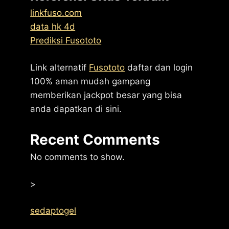
linkfuso.com
data hk 4d
Prediksi Fusototo
Link alternatif
Fusototo
daftar dan login
100% aman mudah gampang
memberikan jackpot besar yang bisa
anda dapatkan di sini.
Recent Comments
No comments to show.
>
sedaptogel