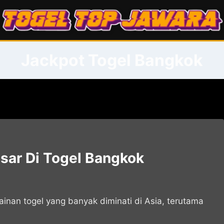
Jackpot Togel Bangkok
sar Di Togel Bangkok
ainan togel yang banyak diminati di Asia, terutama