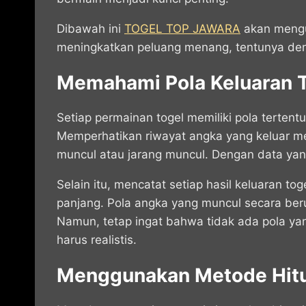
Dibawah ini
TOGEL TOP JAWARA
akan mengu
meningkatkan peluang menang, tentunya den
Memahami Pola Keluaran 
Setiap permainan togel memiliki pola tertent
Memperhatikan riwayat angka yang keluar m
muncul atau jarang muncul. Dengan data yang 
Selain itu, mencatat setiap hasil keluaran 
panjang. Pola angka yang muncul secara berul
Namun, tetap ingat bahwa tidak ada pola y
harus realistis.
Menggunakan Metode Hit