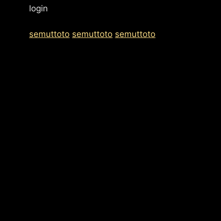
login
semuttoto
semuttoto
semuttoto