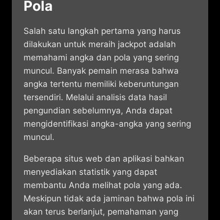
Pola
Salah satu langkah pertama yang harus
dilakukan untuk meraih jackpot adalah
memahami angka dan pola yang sering
muncul. Banyak pemain merasa bahwa
angka tertentu memiliki keberuntungan
tersendiri. Melalui analisis data hasil
pengundian sebelumnya, Anda dapat
mengidentifikasi angka-angka yang sering
muncul.
Beberapa situs web dan aplikasi bahkan
menyediakan statistik yang dapat
membantu Anda melihat pola yang ada.
Meskipun tidak ada jaminan bahwa pola ini
akan terus berlanjut, pemahaman yang