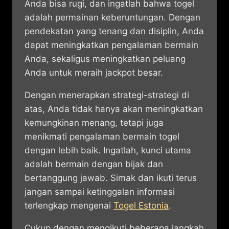
Anda bisa rugi, dan ingatlah bahwa togel
adalah permainan keberuntungan. Dengan
pendekatan yang tenang dan disiplin, Anda
dapat meningkatkan pengalaman bermain
Anda, sekaligus meningkatkan peluang
Anda untuk meraih jackpot besar.
Dengan menerapkan strategi-strategi di
atas, Anda tidak hanya akan meningkatkan
kemungkinan menang, tetapi juga
menikmati pengalaman bermain togel
dengan lebih baik. Ingatlah, kunci utama
adalah bermain dengan bijak dan
bertanggung jawab. Simak dan ikuti terus
jangan sampai ketinggalan informasi
terlengkap mengenai
Togel Estonia
.
Cukup dengan mengikuti beberapa langkah