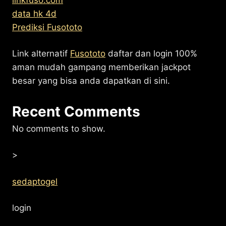
data hk 4d
Prediksi Fusototo
Link alternatif
Fusototo
daftar dan login 100%
aman mudah gampang memberikan jackpot
besar yang bisa anda dapatkan di sini.
Recent Comments
No comments to show.
>
sedaptogel
login