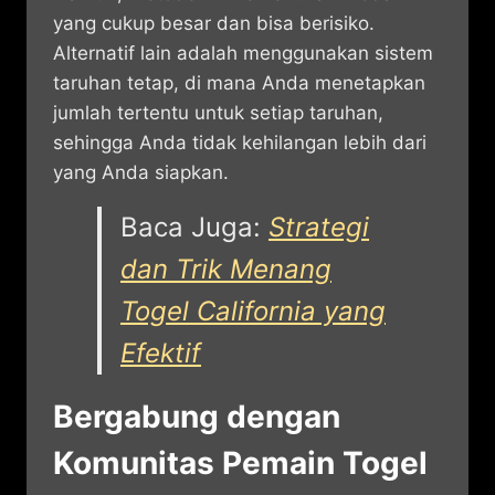
yang cukup besar dan bisa berisiko.
Alternatif lain adalah menggunakan sistem
taruhan tetap, di mana Anda menetapkan
jumlah tertentu untuk setiap taruhan,
sehingga Anda tidak kehilangan lebih dari
yang Anda siapkan.
Baca Juga:
Strategi
dan Trik Menang
Togel California yang
Efektif
Bergabung dengan
Komunitas Pemain Togel