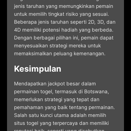
jenis taruhan yang memungkinkan pemain
untuk memilih tingkat risiko yang sesuai.
Beberapa jenis taruhan seperti 2D, 3D, dan
4D memiliki potensi hadiah yang berbeda.
Dengan berbagai pilihan ini, pemain dapat
menyesuaikan strategi mereka untuk
memaksimalkan peluang kemenangan.
Kesimpulan
Mendapatkan jackpot besar dalam
permainan togel, termasuk di Botswana,
memerlukan strategi yang tepat dan
pemahaman yang baik tentang permainan.
Salah satu kunci utama adalah memilih
situs togel yang terpercaya dan memiliki