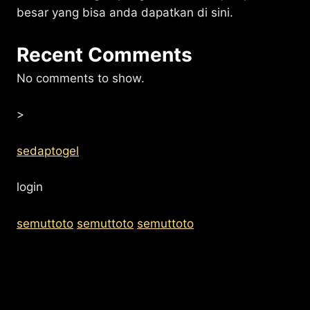
besar yang bisa anda dapatkan di sini.
Recent Comments
No comments to show.
>
sedaptogel
login
semuttoto
semuttoto
semuttoto