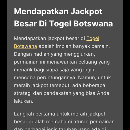
Mendapatkan Jackpot
Besar Di Togel Botswana
Mendapatkan jackpot besar di
Togel
Botswana
adalah impian banyak pemain.
Dengan hadiah yang menggiurkan,
permainan ini menawarkan peluang yang
menarik bagi siapa saja yang ingin
mencoba peruntungannya. Namun, untuk
meraih jackpot tersebut, ada beberapa
strategi dan pendekatan yang bisa Anda
lakukan.
Langkah pertama untuk meraih jackpot
besar adalah memahami aturan permainan
dan berbagai jenis taruhan yang ada di