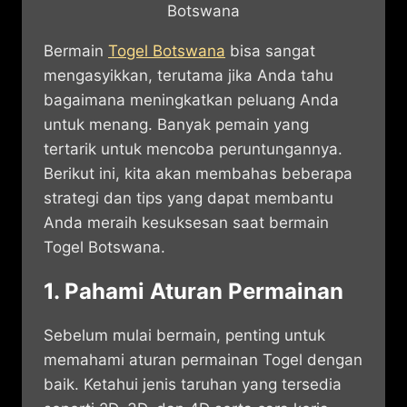
Bermain
Togel Botswana
bisa sangat
mengasyikkan, terutama jika Anda tahu
bagaimana meningkatkan peluang Anda
untuk menang. Banyak pemain yang
tertarik untuk mencoba peruntungannya.
Berikut ini, kita akan membahas beberapa
strategi dan tips yang dapat membantu
Anda meraih kesuksesan saat bermain
Togel Botswana.
1. Pahami Aturan Permainan
Sebelum mulai bermain, penting untuk
memahami aturan permainan Togel dengan
baik. Ketahui jenis taruhan yang tersedia