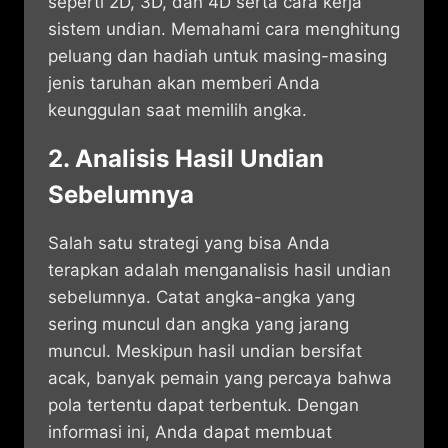
seperti 2D, 3D, dan 4D serta cara kerja
sistem undian. Memahami cara menghitung
peluang dan hadiah untuk masing-masing
jenis taruhan akan memberi Anda
keunggulan saat memilih angka.
2. Analisis Hasil Undian
Sebelumnya
Salah satu strategi yang bisa Anda
terapkan adalah menganalisis hasil undian
sebelumnya. Catat angka-angka yang
sering muncul dan angka yang jarang
muncul. Meskipun hasil undian bersifat
acak, banyak pemain yang percaya bahwa
pola tertentu dapat terbentuk. Dengan
informasi ini, Anda dapat membuat