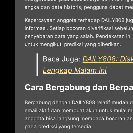
angka dan data historis, pengguna dapat me
Kepercayaan anggota terhadap DAILY808 juga
informasi. Setiap bocoran diverifikasi sebelu
penyebaran data yang salah. Pendekatan in
untuk mengikuti prediksi yang diberikan.
Baca Juga:
DAILY808: Disk
Lengkap Malam Ini
Cara Bergabung dan Berpa
Bergabung dengan DAILY808 relatif mudah d
email aktif dan membuat akun untuk mulai me
anggota bisa langsung membaca bocoran ang
pada prediksi yang tersedia.