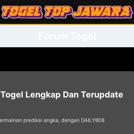
Forum Togel
 Togel Lengkap Dan Terupdate
 permainan prediksi angka, dengan DAILY808