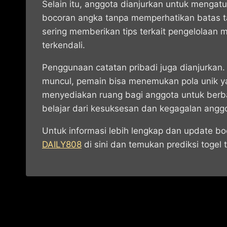
Selain itu, anggota dianjurkan untuk meng
bocoran angka tanpa memperhatikan batas tar
sering memberikan tips terkait pengelolaan
terkendali.
Penggunaan catatan pribadi juga dianjurkan.
muncul, pemain bisa menemukan pola unik y
menyediakan ruang bagi anggota untuk berba
belajar dari kesuksesan dan kegagalan anggo
Untuk informasi lebih lengkap dan update bo
DAILY808
di sini dan temukan prediksi togel t