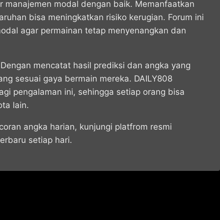
atur manajemen modal dengan baik. Memanfaatkan
uhan bisa meningkatkan risiko kerugian. Forum ini
 modal agar permainan tetap menyenangkan dan
 Dengan mencatat hasil prediksi dan angka yang
ang sesuai gaya bermain mereka. DAILY808
gi pengalaman ini, sehingga setiap orang bisa
ta lain.
coran angka harian, kunjungi platfrom resmi
erbaru setiap hari.