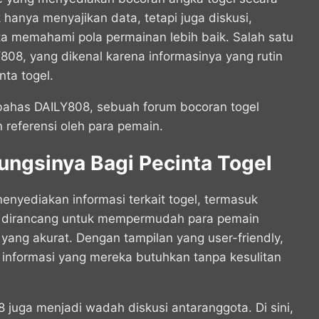
 hanya menyajikan data, tetapi juga diskusi,
ta memahami pola permainan lebih baik. Salah satu
08, yang dikenal karena informasinya yang rutin
nta togel.
has DAILY808, sebuah forum bocoran togel
 referensi oleh para pemain.
ngsinya Bagi Pecinta Togel
nyediakan informasi terkait togel, termasuk
ni dirancang untuk mempermudah para pemain
yang akurat. Dengan tampilan yang user-friendly,
formasi yang mereka butuhkan tanpa kesulitan
 juga menjadi wadah diskusi antaranggota. Di sini,