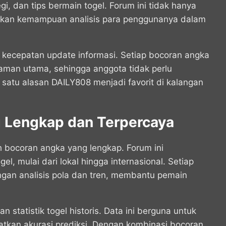
i, dan tips bermain togel. Forum ini tidak hanya
tkan kemampuan analisis para penggunanya dalam
l kecepatan update informasi. Setiap bocoran angka
laman utama, sehingga anggota tidak perlu
satu alasan DAILY808 menjadi favorit di kalangan
 Lengkap dan Terpercaya
h bocoran angka yang lengkap. Forum ini
el, mulai dari lokal hingga internasional. Setiap
ngan analisis pola dan tren, membantu pemain
 statistik togel historis. Data ini berguna untuk
tkan akurasi prediksi. Dengan kombinasi bocoran