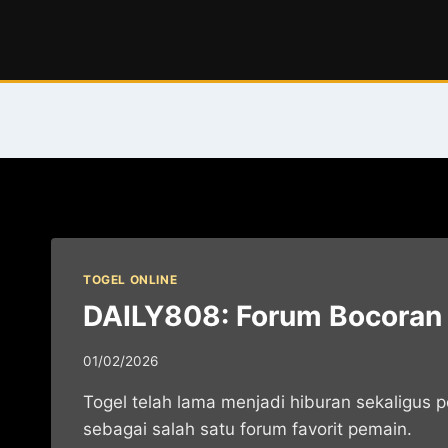
Skip
to
content
TOGEL ONLINE
DAILY808: Forum Bocoran
01/02/2026
Togel telah lama menjadi hiburan sekaligus
sebagai salah satu forum favorit pemain.