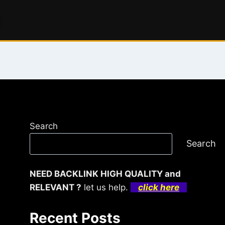
Search
Search
NEED BACKLINK HIGH QUALITY and
RELEVANT ?
let us help.
click here
Recent Posts