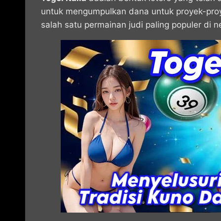
untuk mengumpulkan dana untuk proyek-proye
salah satu permainan judi paling populer di n