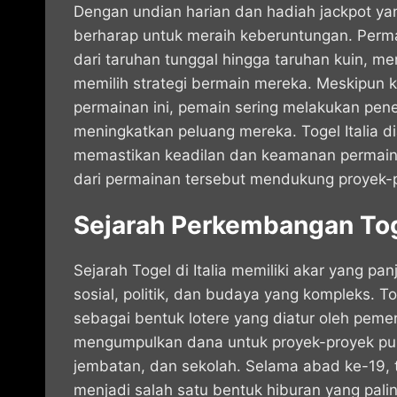
Dengan undian harian dan hadiah jackpot yan
berharap untuk meraih keberuntungan. Perma
dari taruhan tunggal hingga taruhan kuin, m
memilih strategi bermain mereka. Meskipun 
permainan ini, pemain sering melakukan pene
meningkatkan peluang mereka. Togel Italia di
memastikan keadilan dan keamanan permain
dari permainan tersebut mendukung proyek-pro
Sejarah Perkembangan Toge
Sejarah Togel di Italia memiliki akar yang 
sosial, politik, dan budaya yang kompleks. T
sebagai bentuk lotere yang diatur oleh pemer
mengumpulkan dana untuk proyek-proyek pub
jembatan, dan sekolah. Selama abad ke-19, to
menjadi salah satu bentuk hiburan yang pali