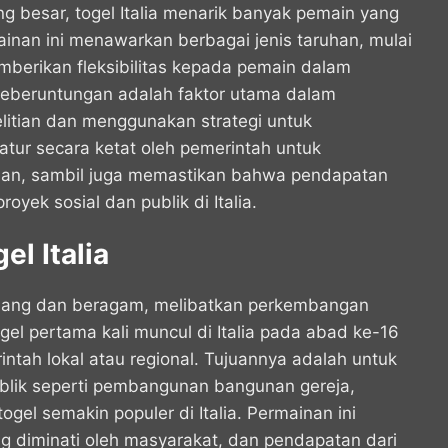
g besar, togel Italia menarik banyak pemain yang
inan ini menawarkan berbagai jenis taruhan, mulai
emberikan fleksibilitas kepada pemain dalam
keberuntungan adalah faktor utama dalam
litian dan menggunakan strategi untuk
atur secara ketat oleh pemerintah untuk
an, sambil juga memastikan bahwa pendapatan
yek sosial dan publik di Italia.
l Italia
panjang dan beragam, melibatkan perkembangan
ogel pertama kali muncul di Italia pada abad ke-16
intah lokal atau regional. Tujuannya adalah untuk
lik seperti pembangunan bangunan gereja,
gel semakin populer di Italia. Permainan ini
ng diminati oleh masyarakat, dan pendapatan dari