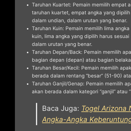
Taruhan Kuartet: Pemain memilih empat 
taruhan kuartet, empat angka yang dipili
dalam undian, dalam urutan yang benar.
Taruhan Kuin: Pemain memilih lima angka
kuin, lima angka yang dipilih harus sesua
dalam urutan yang benar.
Taruhan Depan/Back: Pemain memilih apak
bagian depan (depan) atau bagian belakan
Taruhan Besar/Kecil: Pemain memilih apaka
berada dalam rentang “besar” (51-90) atau
Taruhan Ganjil/Genap: Pemain memilih apa
akan berada dalam kategori “ganjil” atau 
Baca Juga:
Togel Arizona
Angka-Angka Keberuntun