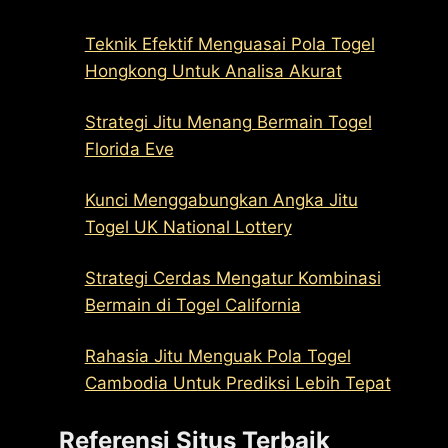
Teknik Efektif Menguasai Pola Togel
Hongkong Untuk Analisa Akurat
Strategi Jitu Menang Bermain Togel
Florida Eve
Kunci Menggabungkan Angka Jitu
Togel UK National Lottery
Strategi Cerdas Mengatur Kombinasi
Bermain di Togel California
Rahasia Jitu Menguak Pola Togel
Cambodia Untuk Prediksi Lebih Tepat
Referensi Situs Terbaik