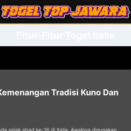
Fitur-Fitur Togel Italia
i Kemenangan Tradisi Kuno Dan
ada sejak abad ke-16 di Italia. Awalnya digunakan