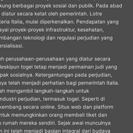
kung berbagai proyek sosial dan publik. Pada abad
n diatur secara ketat oleh pemerintah. Lotre
teria Italia, mulai diperkenalkan. Pendapatan yang
yai proyek-proyek infrastruktur, kesehatan,
embangan teknologi dan regulasi perjudian yang
rsialisasi.
oleh perusahaan-perusahaan yang diatur secara
Meskipun togel tetap menjadi permainan judi yang
ampak sosialnya. Ketergantungan pada perjudian,
ya telah menjadi perhatian bagi pemerintah Italia.
elah mengambil langkah-langkah untuk
dustri perjudian, termasuk togel. Seperti di
berkembang secara online. Situs web dan platform
l untuk memungkinkan orang membeli tiket dan
n rumah mereka sendiri. Sejak awal munculnya
 ini telah menjadi bagian integral dari budaya