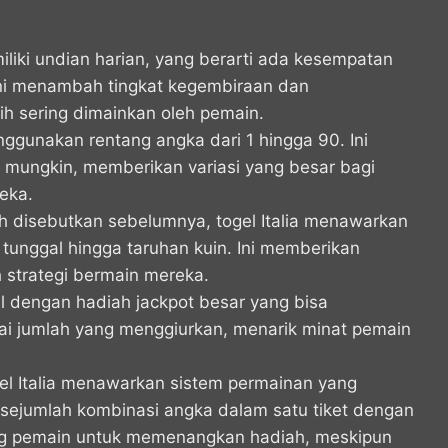
miliki undian harian, yang berarti ada kesempatan
Ini menambah tingkat kegembiraan dan
h sering dimainkan oleh pemain.
ggunakan rentang angka dari 1 hingga 90. Ini
 mungkin, memberikan variasi yang besar bagi
eka.
ah disebutkan sebelumnya, togel Italia menawarkan
n tunggal hingga taruhan kuin. Ini memberikan
h strategi bermain mereka.
al dengan hadiah jackpot besar yang bisa
ai jumlah yang menggiurkan, menarik minat pemain
el Italia menawarkan sistem permainan yang
ejumlah kombinasi angka dalam satu tiket dengan
ng pemain untuk memenangkan hadiah, meskipun