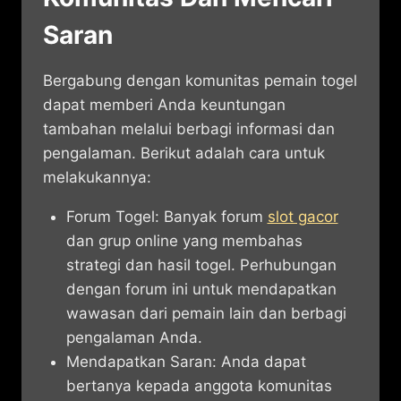
Saran
Bergabung dengan komunitas pemain togel
dapat memberi Anda keuntungan
tambahan melalui berbagi informasi dan
pengalaman. Berikut adalah cara untuk
melakukannya:
Forum Togel: Banyak forum
slot gacor
dan grup online yang membahas
strategi dan hasil togel. Perhubungan
dengan forum ini untuk mendapatkan
wawasan dari pemain lain dan berbagi
pengalaman Anda.
Mendapatkan Saran: Anda dapat
bertanya kepada anggota komunitas