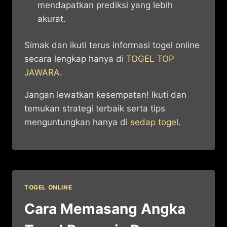
mendapatkan prediksi yang lebih
akurat.
Simak dan ikuti terus informasi togel online
secara lengkap hanya di
TOGEL TOP
JAWARA
.
Jangan lewatkan kesempatan! Ikuti dan
temukan strategi terbaik serta tips
menguntungkan hanya di
sedap togel
.
TOGEL ONLINE
Cara Memasang Angka