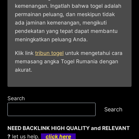
kemenangan.​ Ingatlah bahwa togel adalah
permainan peluang, dan meskipun tidak
ada jaminan kemenangan, mengikuti
pendekatan yang tepat dapat membantu
meningkatkan peluang Anda.
Klik link
tribun togel
untuk mengetahui cara
memasang angka Togel Rumania dengan
akurat.
Search
Search
NEED BACKLINK HIGH QUALITY and RELEVANT
?
let us help.
click here