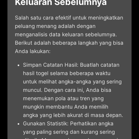
Keluaran Sebelumnya
Salah satu cara efektif untuk meningkatkan
peluang menang adalah dengan
menganalisis data keluaran sebelumnya.
Berikut adalah beberapa langkah yang bisa
Anda lakukan:
Simpan Catatan Hasil: Buatlah catatan
hasil togel selama beberapa waktu
untuk melihat angka-angka yang sering
muncul. Dengan cara ini, Anda bisa
menemukan pola atau tren yang
mungkin membantu Anda memilih
angka yang lebih akurat di masa depan.
Gunakan Statistik: Perhatikan angka
yang paling sering dan kurang sering