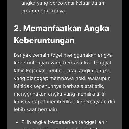
angka yang berpotensi keluar dalam
putaran berikutnya.
2. Memanfaatkan Angka
Keberuntungan
Banyak pemain togel menggunakan angka
keberuntungan yang berdasarkan tanggal
lahir, kejadian penting, atau angka-angka
yang dianggap membawa hoki. Walaupun
ini tidak sepenuhnya berbasis statistik,
menggunakan angka yang memiliki arti
khusus dapat memberikan kepercayaan diri
lebih saat bermain.
Pilih angka berdasarkan tanggal lahir