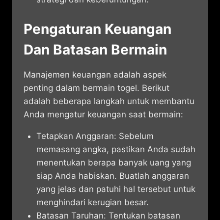
Pengaturan Keuangan
Dan Batasan Bermain
Manajemen keuangan adalah aspek
penting dalam bermain togel. Berikut
adalah beberapa langkah untuk membantu
Anda mengatur keuangan saat bermain:
Tetapkan Anggaran: Sebelum
memasang angka, pastikan Anda sudah
menentukan berapa banyak uang yang
siap Anda habiskan. Buatlah anggaran
yang jelas dan patuhi hal tersebut untuk
menghindari kerugian besar.
Batasan Taruhan: Tentukan batasan