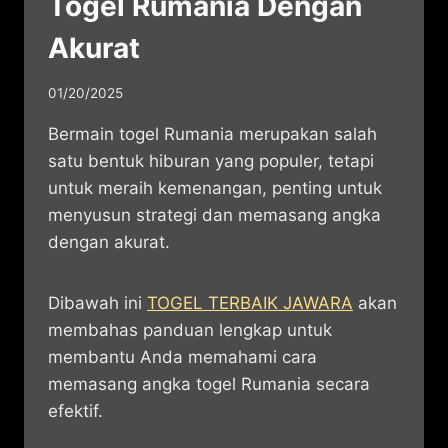
Togel Rumania Dengan
Akurat
01/20/2025
Bermain togel Rumania merupakan salah
satu bentuk hiburan yang populer, tetapi
untuk meraih kemenangan, penting untuk
menyusun strategi dan memasang angka
dengan akurat.
Dibawah ini
TOGEL TERBAIK JAWARA
akan
membahas panduan lengkap untuk
membantu Anda memahami cara
memasang angka togel Rumania secara
efektif.