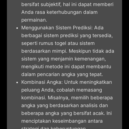
bersifat subjektif, hal ini dapat memberi
Anda rasa keterhubungan dalam
permainan.
Menggunakan Sistem Prediksi: Ada
berbagai sistem prediksi yang tersedia,
seperti rumus togel atau sistem
berdasarkan mimpi. Meskipun tidak ada
sistem yang menjamin kemenangan,
mengikuti metode ini dapat membantu
dalam pencarian angka yang tepat.
Kombinasi Angka: Untuk meningkatkan
peluang Anda, cobalah memasang
kombinasi. Misalnya, memilih beberapa
angka yang berdasarkan analisis dan
beberapa angka yang bersifat acak. Ini
menciptakan keseimbangan antara
strategi dan keberuntungan.