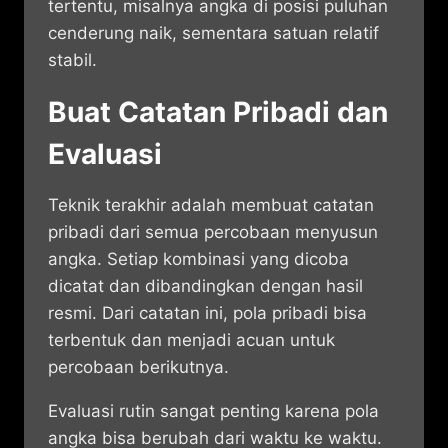
tertentu, misalnya angka di posisi puluhan
cenderung naik, sementara satuan relatif
stabil.
Buat Catatan Pribadi dan
Evaluasi
Teknik terakhir adalah membuat catatan
pribadi dari semua percobaan menyusun
angka. Setiap kombinasi yang dicoba
dicatat dan dibandingkan dengan hasil
resmi. Dari catatan ini, pola pribadi bisa
terbentuk dan menjadi acuan untuk
percobaan berikutnya.
Evaluasi rutin sangat penting karena pola
angka bisa berubah dari waktu ke waktu.