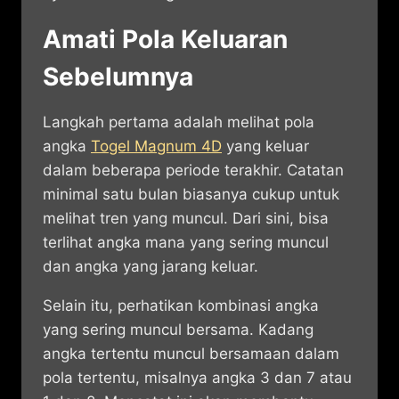
Amati Pola Keluaran
Sebelumnya
Langkah pertama adalah melihat pola
angka
Togel Magnum 4D
yang keluar
dalam beberapa periode terakhir. Catatan
minimal satu bulan biasanya cukup untuk
melihat tren yang muncul. Dari sini, bisa
terlihat angka mana yang sering muncul
dan angka yang jarang keluar.
Selain itu, perhatikan kombinasi angka
yang sering muncul bersama. Kadang
angka tertentu muncul bersamaan dalam
pola tertentu, misalnya angka 3 dan 7 atau