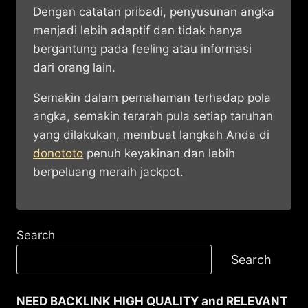
Dengan catatan pribadi, penyusunan angka
menjadi lebih adaptif dan tidak hanya
bergantung pada feeling atau informasi
dari orang lain.
Semakin dalam pemahaman terhadap pola
angka, semakin terarah pula setiap taruhan
yang dilakukan, membuat langkah Anda di
donototo
penuh keyakinan dan lebih
berpeluang meraih jackpot.
Search
Search
NEED BACKLINK HIGH QUALITY and RELEVANT