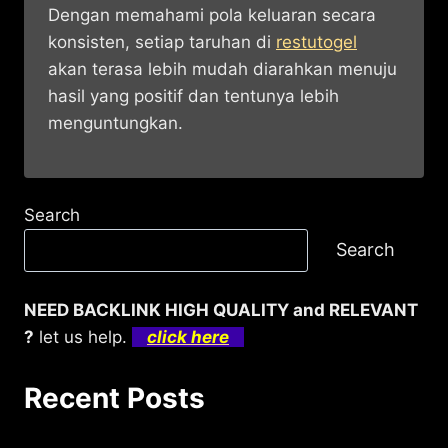
Dengan memahami pola keluaran secara
konsisten, setiap taruhan di
restutogel
akan terasa lebih mudah diarahkan menuju
hasil yang positif dan tentunya lebih
menguntungkan.
Search
Search
NEED BACKLINK HIGH QUALITY and RELEVANT
?
let us help.
click here
Recent Posts