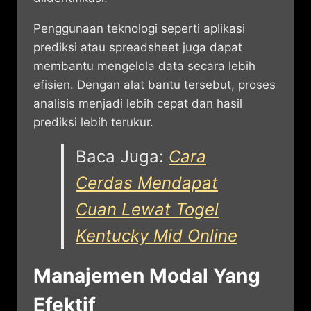
Penggunaan teknologi seperti aplikasi
prediksi atau spreadsheet juga dapat
membantu mengelola data secara lebih
efisien. Dengan alat bantu tersebut, proses
analisis menjadi lebih cepat dan hasil
prediksi lebih terukur.
Baca Juga:
Cara
Cerdas Mendapat
Cuan Lewat Togel
Kentucky Mid Online
Manajemen Modal Yang
Efektif