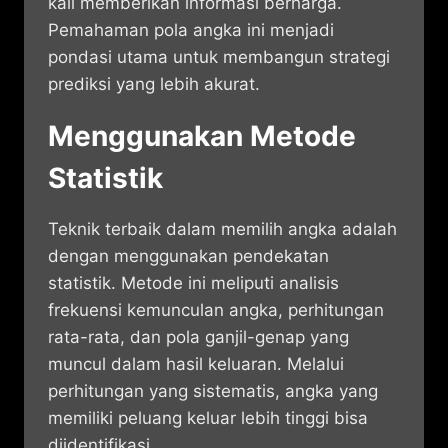
kali memberikan informasi berharga.
Pemahaman pola angka ini menjadi
pondasi utama untuk membangun strategi
prediksi yang lebih akurat.
Menggunakan Metode
Statistik
Teknik terbaik dalam memilih angka adalah
dengan menggunakan pendekatan
statistik. Metode ini meliputi analisis
frekuensi kemunculan angka, perhitungan
rata-rata, dan pola ganjil-genap yang
muncul dalam hasil keluaran. Melalui
perhitungan yang sistematis, angka yang
memiliki peluang keluar lebih tinggi bisa
diidentifikasi.