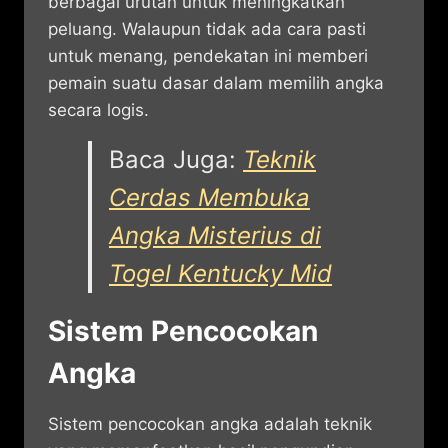
berbagai urutan untuk meningkatkan
peluang. Walaupun tidak ada cara pasti
untuk menang, pendekatan ini memberi
pemain suatu dasar dalam memilih angka
secara logis.
Baca Juga:
Teknik
Cerdas Membuka
Angka Misterius di
Togel Kentucky Mid
Sistem Pencocokan
Angka
Sistem pencocokan angka adalah teknik