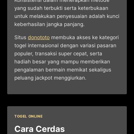
Konsistensi dalam menerapkan metode
yang sudah terbukti serta keterbukaan
untuk melakukan penyesuaian adalah kunci
keberhasilan jangka panjang.
Situs
donototo
membuka akses ke kategori
togel internasional dengan variasi pasaran
populer, transaksi super cepat, serta
hadiah besar yang mampu memberikan
pengalaman bermain memikat sekaligus
peluang jackpot menggiurkan.
TOGEL ONLINE
Cara Cerdas