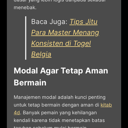
menebak.
Baca Juga:
Tips Jitu
Para Master Menang
Konsisten di Togel
Belgia
Modal Agar Tetap Aman
Bermain
Manajemen modal adalah kunci penting
untuk tetap bermain dengan aman di
kitab
4d
. Banyak pemain yang kehilangan
kendali karena tidak menetapkan batas