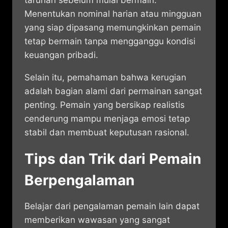
taruhan sebelum mulai bermain.
Menentukan nominal harian atau mingguan
yang siap dipasang memungkinkan pemain
tetap bermain tanpa mengganggu kondisi
keuangan pribadi.
Selain itu, pemahaman bahwa kerugian
adalah bagian alami dari permainan sangat
penting. Pemain yang bersikap realistis
cenderung mampu menjaga emosi tetap
stabil dan membuat keputusan rasional.
Tips dan Trik dari Pemain
Berpengalaman
Belajar dari pengalaman pemain lain dapat
memberikan wawasan yang sangat