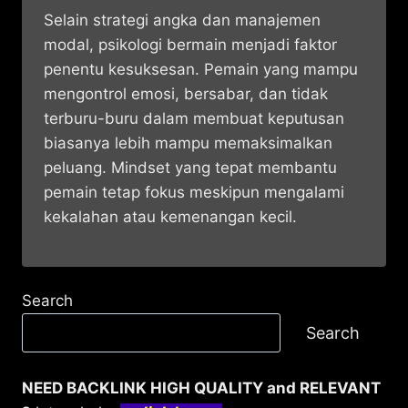
Selain strategi angka dan manajemen
modal, psikologi bermain menjadi faktor
penentu kesuksesan. Pemain yang mampu
mengontrol emosi, bersabar, dan tidak
terburu-buru dalam membuat keputusan
biasanya lebih mampu memaksimalkan
peluang. Mindset yang tepat membantu
pemain tetap fokus meskipun mengalami
kekalahan atau kemenangan kecil.
Search
Search
NEED BACKLINK HIGH QUALITY and RELEVANT