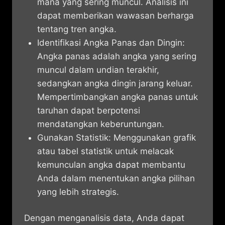
mana yang sering muncul. Analisis ini
dapat memberikan wawasan berharga
tentang tren angka.
Identifikasi Angka Panas dan Dingin:
Angka panas adalah angka yang sering
muncul dalam undian terakhir,
sedangkan angka dingin jarang keluar.
Mempertimbangkan angka panas untuk
taruhan dapat berpotensi
mendatangkan keberuntungan.
Gunakan Statistik: Menggunakan grafik
atau tabel statistik untuk melacak
kemunculan angka dapat membantu
Anda dalam menentukan angka pilihan
yang lebih strategis.
Dengan menganalisis data, Anda dapat