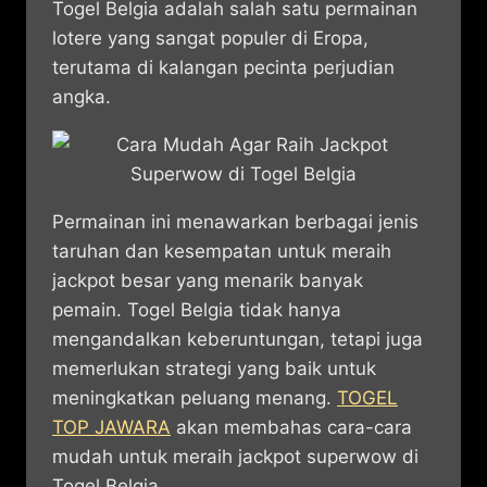
Togel Belgia adalah salah satu permainan
lotere yang sangat populer di Eropa,
terutama di kalangan pecinta perjudian
angka.
Permainan ini menawarkan berbagai jenis
taruhan dan kesempatan untuk meraih
jackpot besar yang menarik banyak
pemain. Togel Belgia tidak hanya
mengandalkan keberuntungan, tetapi juga
memerlukan strategi yang baik untuk
meningkatkan peluang menang.
TOGEL
TOP JAWARA
akan membahas cara-cara
mudah untuk meraih jackpot superwow di
Togel Belgia.