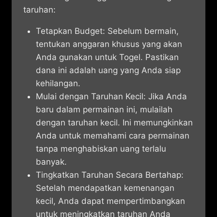
taruhan:
Tetapkan Budget: Sebelum bermain,
tentukan anggaran khusus yang akan
Anda gunakan untuk Togel. Pastikan
dana ini adalah uang yang Anda siap
kehilangan.
Mulai dengan Taruhan Kecil: Jika Anda
baru dalam permainan ini, mulailah
dengan taruhan kecil. Ini memungkinkan
Anda untuk memahami cara permainan
tanpa menghabiskan uang terlalu
banyak.
Tingkatkan Taruhan Secara Bertahap:
Setelah mendapatkan kemenangan
kecil, Anda dapat mempertimbangkan
untuk meningkatkan taruhan Anda