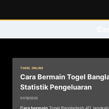
Skip
to
content
Ca
TOGEL ONLINE
Cara Bermain Togel Bangl
Statistik Pengeluaran
01/19/2025
Cara bermain
Togel Bangladesh 4D, langkah