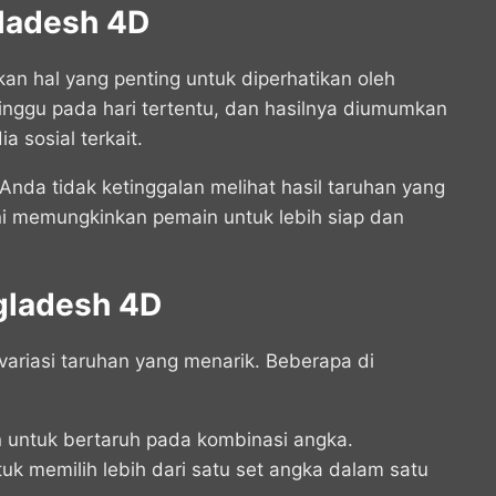
ladesh 4D
n hal yang penting untuk diperhatikan oleh
inggu pada hari tertentu, dan hasilnya diumumkan
a sosial terkait.
Anda tidak ketinggalan melihat hasil taruhan yang
ni memungkinkan pemain untuk lebih siap dan
gladesh 4D
riasi taruhan yang menarik. Beberapa di
untuk bertaruh pada kombinasi angka.
k memilih lebih dari satu set angka dalam satu