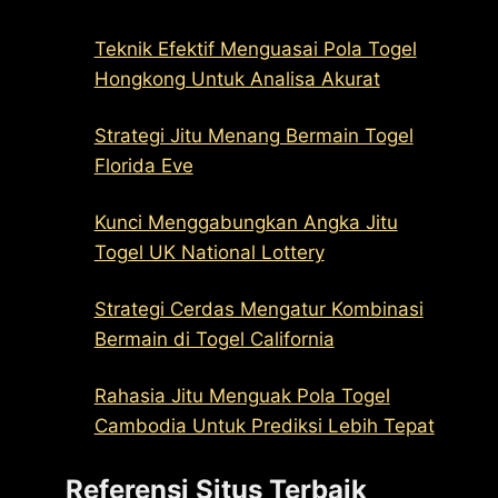
Teknik Efektif Menguasai Pola Togel
Hongkong Untuk Analisa Akurat
Strategi Jitu Menang Bermain Togel
Florida Eve
Kunci Menggabungkan Angka Jitu
Togel UK National Lottery
Strategi Cerdas Mengatur Kombinasi
Bermain di Togel California
Rahasia Jitu Menguak Pola Togel
Cambodia Untuk Prediksi Lebih Tepat
Referensi Situs Terbaik