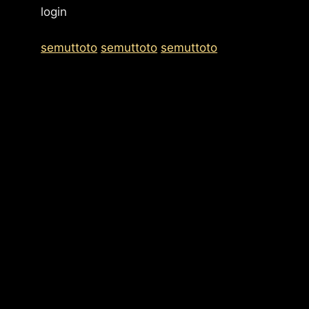
login
semuttoto
semuttoto
semuttoto