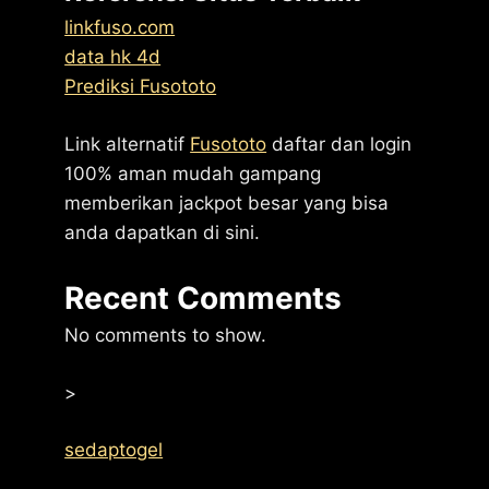
linkfuso.com
data hk 4d
Prediksi Fusototo
Link alternatif
Fusototo
daftar dan login
100% aman mudah gampang
memberikan jackpot besar yang bisa
anda dapatkan di sini.
Recent Comments
No comments to show.
>
sedaptogel