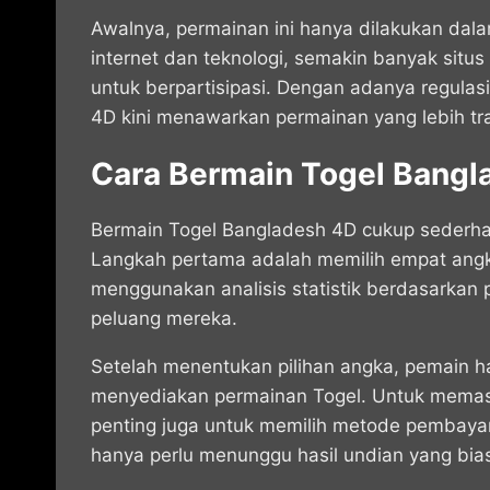
Awalnya, permainan ini hanya dilakukan dala
internet dan teknologi, semakin banyak sit
untuk berpartisipasi. Dengan adanya regulas
4D kini menawarkan permainan yang lebih tr
Cara Bermain Togel Bangl
Bermain Togel Bangladesh 4D cukup sederha
Langkah pertama adalah memilih empat angk
menggunakan analisis statistik berdasarkan
peluang mereka.
Setelah menentukan pilihan angka, pemain ha
menyediakan permainan Togel. Untuk mema
penting juga untuk memilih metode pembaya
hanya perlu menunggu hasil undian yang biasa