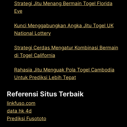
Strategi Jitu Menang Bermain Togel Florida
Eve
Kunci Menggabungkan Angka Jitu Togel UK
National Lottery
Strategi Cerdas Mengatur Kombinasi Bermain
di Togel California
Rahasia Jitu Menguak Pola Togel Cambodia
Untuk Prediksi Lebih Tepat
Referensi Situs Terbaik
linkfuso.com
data hk 4d
Prediksi Fusototo