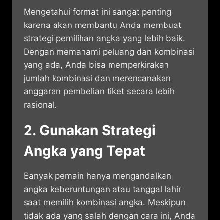
Mengetahui format ini sangat penting
karena akan membantu Anda membuat
strategi pemilihan angka yang lebih baik.
Dengan memahami peluang dan kombinasi
yang ada, Anda bisa memperkirakan
jumlah kombinasi dan merencanakan
anggaran pembelian tiket secara lebih
rasional.
2. Gunakan Strategi
Angka yang Tepat
Banyak pemain hanya mengandalkan
angka keberuntungan atau tanggal lahir
saat memilih kombinasi angka. Meskipun
tidak ada yang salah dengan cara ini, Anda