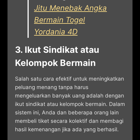
Jitu Menebak Angka
Bermain Togel
Yordania 4D
3. Ikut Sindikat atau
Kelompok Bermain
Salah satu cara efektif untuk meningkatkan
peluang menang tanpa harus
mengeluarkan banyak uang adalah dengan
ikut sindikat atau kelompok bermain. Dalam
sistem ini, Anda dan beberapa orang lain
membeli tiket secara kolektif dan membagi
hasil kemenangan jika ada yang berhasil.