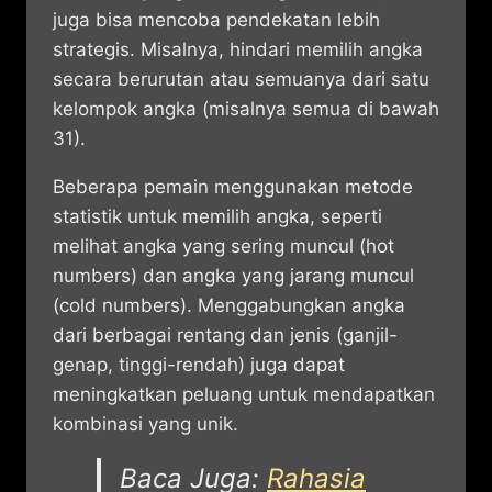
juga bisa mencoba pendekatan lebih
strategis. Misalnya, hindari memilih angka
secara berurutan atau semuanya dari satu
kelompok angka (misalnya semua di bawah
31).
Beberapa pemain menggunakan metode
statistik untuk memilih angka, seperti
melihat angka yang sering muncul (hot
numbers) dan angka yang jarang muncul
(cold numbers). Menggabungkan angka
dari berbagai rentang dan jenis (ganjil-
genap, tinggi-rendah) juga dapat
meningkatkan peluang untuk mendapatkan
kombinasi yang unik.
Baca Juga:
Rahasia