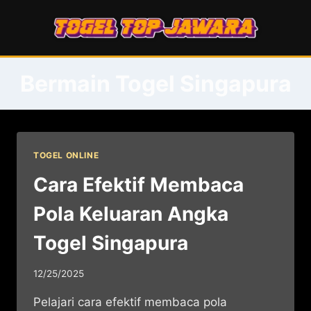
Skip
to
content
Bermain Togel Singapura
TOGEL ONLINE
Cara Efektif Membaca
Pola Keluaran Angka
Togel Singapura
12/25/2025
Pelajari cara efektif membaca pola