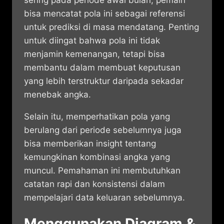
sering pada periode awal bulan, pemain
bisa mencatat pola ini sebagai referensi
untuk prediksi di masa mendatang. Penting
untuk diingat bahwa pola ini tidak
menjamin kemenangan, tetapi bisa
membantu dalam membuat keputusan
yang lebih terstruktur daripada sekadar
menebak angka.
Selain itu, memperhatikan pola yang
berulang dari periode sebelumnya juga
bisa memberikan insight tentang
kemungkinan kombinasi angka yang
muncul. Pemahaman ini membutuhkan
catatan rapi dan konsistensi dalam
mempelajari data keluaran sebelumnya.
Menggunakan Diagram &