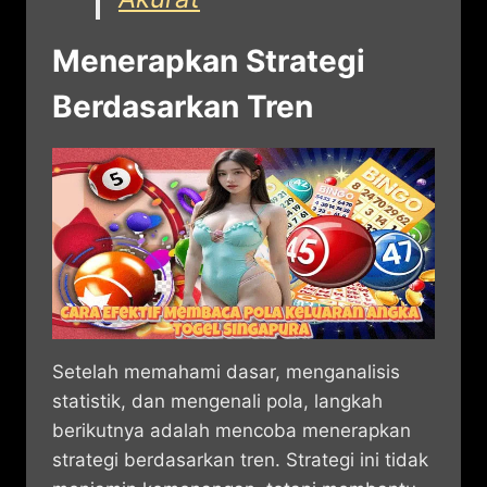
Menerapkan Strategi
Berdasarkan Tren
Setelah memahami dasar, menganalisis
statistik, dan mengenali pola, langkah
berikutnya adalah mencoba menerapkan
strategi berdasarkan tren. Strategi ini tidak