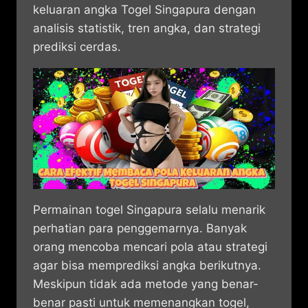
keluaran angka Togel Singapura dengan
analisis statistik, tren angka, dan strategi
prediksi cerdas.
Permainan togel Singapura selalu menarik
perhatian para penggemarnya. Banyak
orang mencoba mencari pola atau strategi
agar bisa memprediksi angka berikutnya.
Meskipun tidak ada metode yang benar-
benar pasti untuk memenangkan togel,