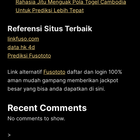
Rahasia Jitu Menguak Pola Togel Cambodia
Untuk Prediksi Lebih Tepat
Referensi Situs Terbaik
linkfuso.com
data hk 4d
Prediksi Fusototo
Link alternatif
Fusototo
daftar dan login 100%
aman mudah gampang memberikan jackpot
besar yang bisa anda dapatkan di sini.
Recent Comments
No comments to show.
>