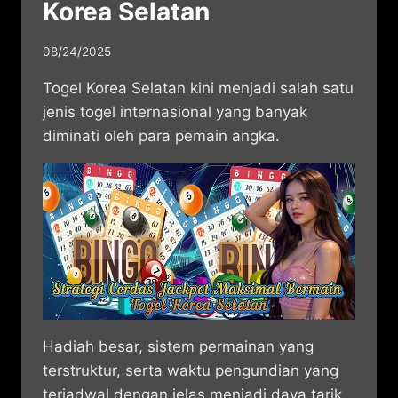
Korea Selatan
08/24/2025
Togel Korea Selatan kini menjadi salah satu
jenis togel internasional yang banyak
diminati oleh para pemain angka.
Hadiah besar, sistem permainan yang
terstruktur, serta waktu pengundian yang
terjadwal dengan jelas menjadi daya tarik