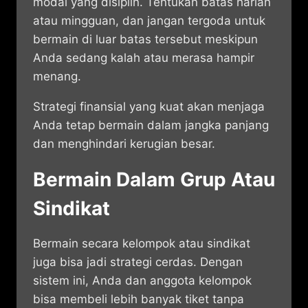
modal yang disiplin. Tentukan batas harian
atau mingguan, dan jangan tergoda untuk
bermain di luar batas tersebut meskipun
Anda sedang kalah atau merasa hampir
menang.
Strategi finansial yang kuat akan menjaga
Anda tetap bermain dalam jangka panjang
dan menghindari kerugian besar.
Bermain Dalam Grup Atau
Sindikat
Bermain secara kelompok atau sindikat
juga bisa jadi strategi cerdas. Dengan
sistem ini, Anda dan anggota kelompok
bisa membeli lebih banyak tiket tanpa