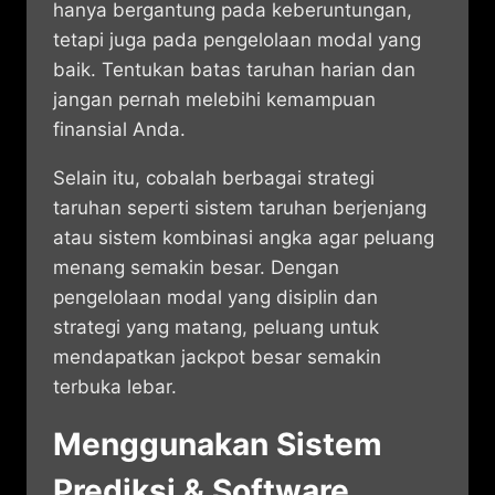
hanya bergantung pada keberuntungan,
tetapi juga pada pengelolaan modal yang
baik. Tentukan batas taruhan harian dan
jangan pernah melebihi kemampuan
finansial Anda.
Selain itu, cobalah berbagai strategi
taruhan seperti sistem taruhan berjenjang
atau sistem kombinasi angka agar peluang
menang semakin besar. Dengan
pengelolaan modal yang disiplin dan
strategi yang matang, peluang untuk
mendapatkan jackpot besar semakin
terbuka lebar.
Menggunakan Sistem
Prediksi & Software