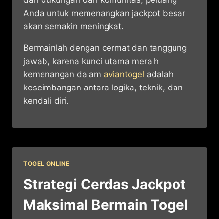
dan dukungan dari komunitas, peluang
Anda untuk memenangkan jackpot besar
akan semakin meningkat.
Bermainlah dengan cermat dan tanggung
jawab, karena kunci utama meraih
kemenangan dalam
aviantogel
adalah
keseimbangan antara logika, teknik, dan
kendali diri.
TOGEL ONLINE
Strategi Cerdas Jackpot
Maksimal Bermain Togel