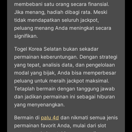
membebani satu orang secara finansial.
Jika menang, hadiah dibagi rata. Meski
tidak mendapatkan seluruh jackpot,
peluang menang Anda meningkat secara
signifikan.
Togel Korea Selatan bukan sekadar
permainan keberuntungan. Dengan strategi
yang tepat, analisis data, dan pengelolaan
modal yang bijak, Anda bisa memperbesar
peluang untuk meraih jackpot maksimal.
Tetaplah bermain dengan tanggung jawab
dan jadikan permainan ini sebagai hiburan
yang menyenangkan.
Bermain di
palu 4d
dan nikmati semua jenis
permainan favorit Anda, mulai dari slot