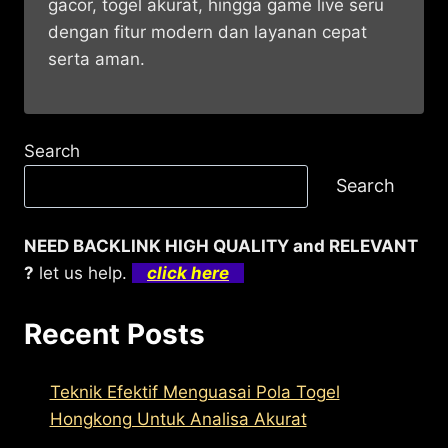
gacor, togel akurat, hingga game live seru
dengan fitur modern dan layanan cepat
serta aman.
Search
Search
NEED BACKLINK HIGH QUALITY and RELEVANT
?
let us help.
click here
Recent Posts
Teknik Efektif Menguasai Pola Togel
Hongkong Untuk Analisa Akurat