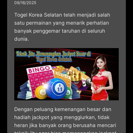
09/16/2025
Togel Korea Selatan telah menjadi salah
satu permainan yang menarik perhatian
banyak penggemar taruhan di seluruh
dunia.
Dengan peluang kemenangan besar dan
hadiah jackpot yang menggiurkan, tidak
heran jika banyak orang berusaha mencari