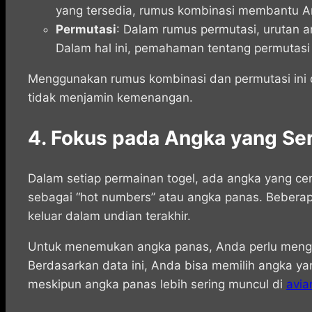
yang tersedia, rumus kombinasi membantu A
Permutasi
: Dalam rumus permutasi, urutan 
Dalam hal ini, pemahaman tentang permutasi
Menggunakan rumus kombinasi dan permutasi in
tidak menjamin kemenangan.
4. Fokus pada Angka yang Se
Dalam setiap permainan togel, ada angka yang cen
sebagai “hot numbers” atau angka panas. Bebera
keluar dalam undian terakhir.
Untuk menemukan angka panas, Anda perlu mengu
Berdasarkan data ini, Anda bisa memilih angka ya
meskipun angka panas lebih sering muncul di
avia