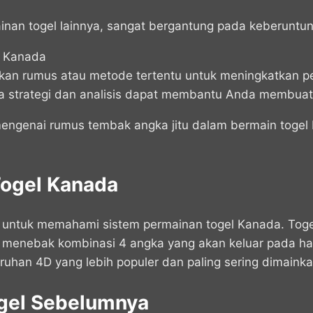
mainan togel lainnya, sangat bergantung pada keberuntu
n rumus atau metode tertentu untuk meningkatkan pe
strategi dan analisis dapat membantu Anda membuat pi
engenai rumus tembak angka jitu dalam bermain toge
Togel Kanada
ng untuk memahami sistem permainan togel Kanada. Tog
 menebak kombinasi 4 angka yang akan keluar pada has
aruhan 4D yang lebih populer dan paling sering dimainka
ogel Sebelumnya