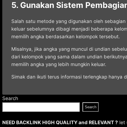
5. Gunakan Sistem Pembagia
Salah satu metode yang digunakan oleh sebagian 
keluar sebelumnya dibagi menjadi beberapa kelomp
memilih angka berdasarkan kelompok tersebut.
Misalnya, jika angka yang muncul di undian sebel
dari kelompok yang sama dalam undian berikutny
memilih angka yang lebih mungkin keluar.
Simak dan ikuti terus informasi terlengkap hanya de
Search
Search
NEED BACKLINK HIGH QUALITY and RELEVANT ?
let