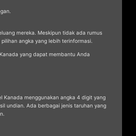
ngan.
luang mereka. Meskipun tidak ada rumus
lihan angka yang lebih terinformasi.
l Kanada yang dapat membantu Anda
el Kanada menggunakan angka 4 digit yang
il undian. Ada berbagai jenis taruhan yang
n.