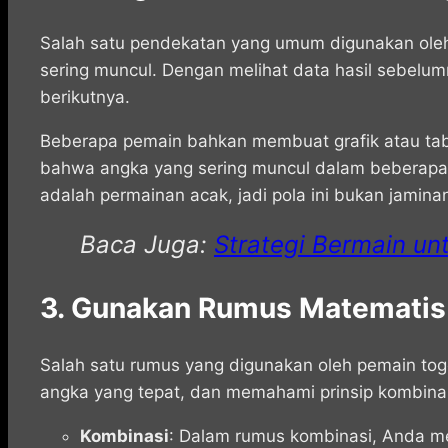
Salah satu pendekatan yang umum digunakan oleh 
sering muncul. Dengan melihat data hasil sebel
berikutnya.
Beberapa pemain bahkan membuat grafik atau tab
bahwa angka yang sering muncul dalam beberapa u
adalah permainan acak, jadi pola ini bukan jamina
Baca Juga:
Strategi Bermain u
3. Gunakan Rumus Matematis
Salah satu rumus yang digunakan oleh pemain to
angka yang tepat, dan memahami prinsip kombinas
Kombinasi
: Dalam rumus kombinasi, Anda mem