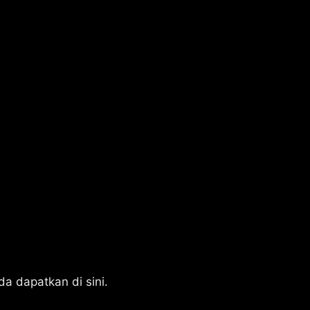
 dapatkan di sini.