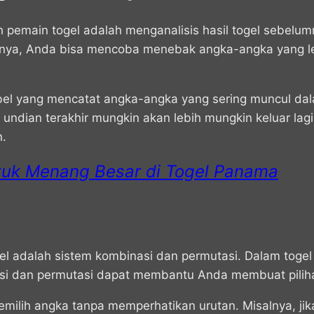
pemain togel adalah menganalisis hasil togel sebelum
umnya, Anda bisa mencoba menebak angka-angka yang l
el yang mencatat angka-angka yang sering muncul da
ndian terakhir mungkin akan lebih mungkin keluar lagi
n.
ntuk Menang Besar di Togel Panama
gel adalah sistem kombinasi dan permutasi. Dalam tog
i dan permutasi dapat membantu Anda membuat pilihan 
ilih angka tanpa memperhatikan urutan. Misalnya, jika