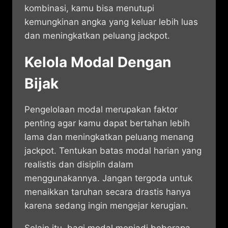
kombinasi, kamu bisa menutupi
kemungkinan angka yang keluar lebih luas
dan meningkatkan peluang jackpot.
Kelola Modal Dengan
Bijak
Pengelolaan modal merupakan faktor
penting agar kamu dapat bertahan lebih
lama dan meningkatkan peluang menang
jackpot. Tentukan batas modal harian yang
realistis dan disiplin dalam
menggunakannya. Jangan tergoda untuk
menaikkan taruhan secara drastis hanya
karena sedang ingin mengejar kerugian.