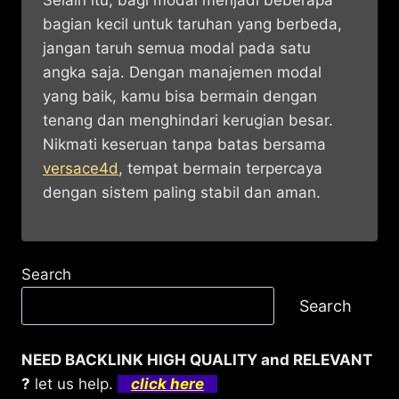
Selain itu, bagi modal menjadi beberapa
bagian kecil untuk taruhan yang berbeda,
jangan taruh semua modal pada satu
angka saja. Dengan manajemen modal
yang baik, kamu bisa bermain dengan
tenang dan menghindari kerugian besar.
Nikmati keseruan tanpa batas bersama
versace4d
, tempat bermain terpercaya
dengan sistem paling stabil dan aman.
Search
Search
NEED BACKLINK HIGH QUALITY and RELEVANT
?
let us help.
click here