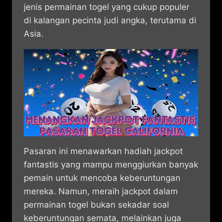
jenis permainan togel yang cukup populer
di kalangan pecinta judi angka, terutama di
Asia.
Pasaran ini menawarkan hadiah jackpot
fantastis yang mampu menggiurkan banyak
pemain untuk mencoba keberuntungan
mereka. Namun, meraih jackpot dalam
permainan togel bukan sekadar soal
keberuntungan semata, melainkan juga