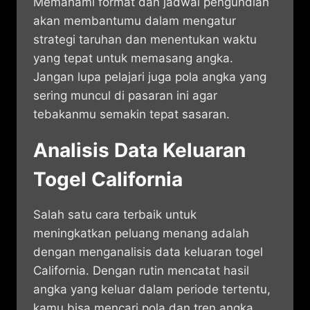
Memahami format dan jadwal pengundian
akan membantumu dalam mengatur
strategi taruhan dan menentukan waktu
yang tepat untuk memasang angka.
Jangan lupa pelajari juga pola angka yang
sering muncul di pasaran ini agar
tebakanmu semakin tepat sasaran.
Analisis Data Keluaran
Togel California
Salah satu cara terbaik untuk
meningkatkan peluang menang adalah
dengan menganalisis data keluaran togel
California. Dengan rutin mencatat hasil
angka yang keluar dalam periode tertentu,
kamu bisa mencari pola dan tren angka