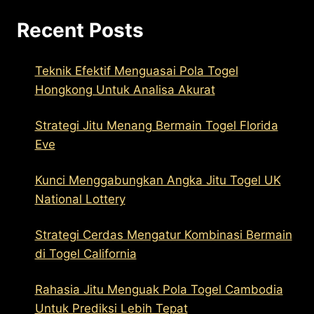
Recent Posts
Teknik Efektif Menguasai Pola Togel
Hongkong Untuk Analisa Akurat
Strategi Jitu Menang Bermain Togel Florida
Eve
Kunci Menggabungkan Angka Jitu Togel UK
National Lottery
Strategi Cerdas Mengatur Kombinasi Bermain
di Togel California
Rahasia Jitu Menguak Pola Togel Cambodia
Untuk Prediksi Lebih Tepat