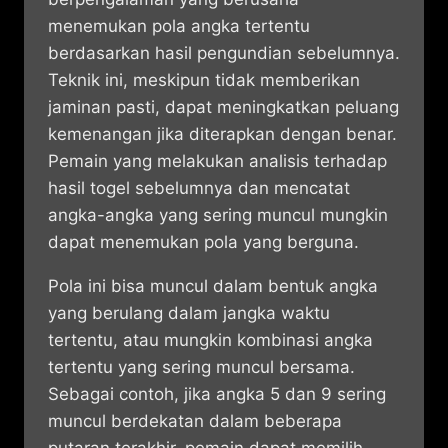
menemukan pola angka tertentu
berdasarkan hasil pengundian sebelumnya.
Teknik ini, meskipun tidak memberikan
jaminan pasti, dapat meningkatkan peluang
kemenangan jika diterapkan dengan benar.
Pemain yang melakukan analisis terhadap
hasil togel sebelumnya dan mencatat
angka-angka yang sering muncul mungkin
dapat menemukan pola yang berguna.
Pola ini bisa muncul dalam bentuk angka
yang berulang dalam jangka waktu
tertentu, atau mungkin kombinasi angka
tertentu yang sering muncul bersama.
Sebagai contoh, jika angka 5 dan 9 sering
muncul berdekatan dalam beberapa