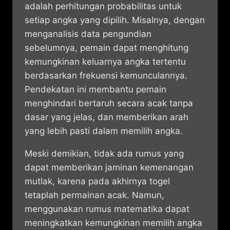
adalah perhitungan probabilitas untuk
setiap angka yang dipilih. Misalnya, dengan
menganalisis data pengundian
sebelumnya, pemain dapat menghitung
kemungkinan keluarnya angka tertentu
berdasarkan frekuensi kemunculannya.
Pendekatan ini membantu pemain
menghindari bertaruh secara acak tanpa
dasar yang jelas, dan memberikan arah
yang lebih pasti dalam memilih angka.
Meski demikian, tidak ada rumus yang
dapat memberikan jaminan kemenangan
mutlak, karena pada akhirnya togel
tetaplah permainan acak. Namun,
menggunakan rumus matematika dapat
meningkatkan kemungkinan memilih angka