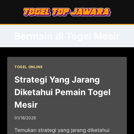
Skip
to
content
Bermain di Togel Mesir
TOGEL ONLINE
Strategi Yang Jarang
Diketahui Pemain Togel
Mesir
01/18/2026
Temukan strategi yang jarang diketahui