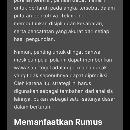
putaran terakhir, pemain dapat memilih
untuk bertaruh pada angka tersebut dalam
putaran berikutnya. Teknik ini
membutuhkan disiplin dan kesabaran,
serta pencatatan yang akurat dari setiap
hasil pengundian.
Namun, penting untuk diingat bahwa
meskipun pola-pola ini dapat memberikan
wawasan, togel adalah permainan acak
yang tidak sepenuhnya dapat diprediksi.
Oleh karena itu, strategi ini harus
digunakan sebagai tambahan dari analisis
lainnya, bukan sebagai satu-satunya dasar
dalam bertaruh.
Memanfaatkan Rumus