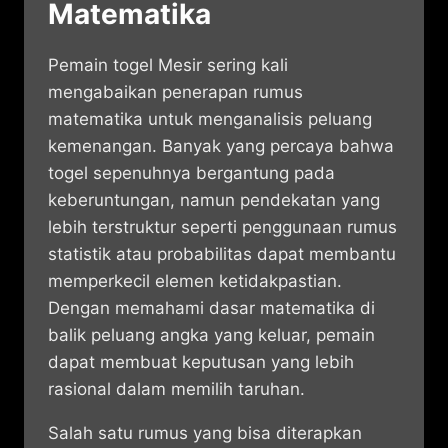
Matematika
Pemain togel Mesir sering kali
mengabaikan penerapan rumus
matematika untuk menganalisis peluang
kemenangan. Banyak yang percaya bahwa
togel sepenuhnya bergantung pada
keberuntungan, namun pendekatan yang
lebih terstruktur seperti penggunaan rumus
statistik atau probabilitas dapat membantu
memperkecil elemen ketidakpastian.
Dengan memahami dasar matematika di
balik peluang angka yang keluar, pemain
dapat membuat keputusan yang lebih
rasional dalam memilih taruhan.
Salah satu rumus yang bisa diterapkan