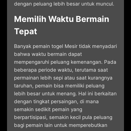
dengan peluang lebih besar untuk muncul.
Memilih Waktu Bermain
Tepat
Banyak pemain togel Mesir tidak menyadari
bahwa waktu bermain dapat
mempengaruhi peluang kemenangan. Pada
beberapa periode waktu, terutama saat
permainan lebih sepi atau saat kurangnya
taruhan, pemain bisa memiliki peluang
lebih besar untuk menang. Hal ini berkaitan
dengan tingkat persaingan, di mana
semakin sedikit pemain yang
berpartisipasi, semakin kecil pula peluang
bagi pemain lain untuk memperebutkan