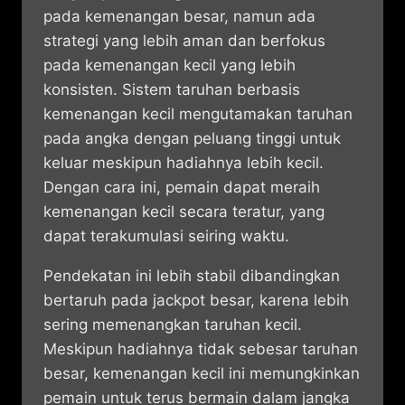
pada kemenangan besar, namun ada
strategi yang lebih aman dan berfokus
pada kemenangan kecil yang lebih
konsisten. Sistem taruhan berbasis
kemenangan kecil mengutamakan taruhan
pada angka dengan peluang tinggi untuk
keluar meskipun hadiahnya lebih kecil.
Dengan cara ini, pemain dapat meraih
kemenangan kecil secara teratur, yang
dapat terakumulasi seiring waktu.
Pendekatan ini lebih stabil dibandingkan
bertaruh pada jackpot besar, karena lebih
sering memenangkan taruhan kecil.
Meskipun hadiahnya tidak sebesar taruhan
besar, kemenangan kecil ini memungkinkan
pemain untuk terus bermain dalam jangka