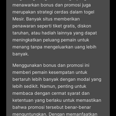
menawarkan bonus dan promosi juga
merupakan strategi cerdas dalam togel
Mesir. Banyak situs memberikan
penawaran seperti tiket gratis, diskon
taruhan, atau hadiah lainnya yang dapat
meningkatkan peluang pemain untuk
menang tanpa mengeluarkan uang lebih
banyak.
Menggunakan bonus dan promosi ini
memberi pemain kesempatan untuk
bertaruh lebih banyak dengan modal yang
lebih sedikit. Namun, penting untuk
membaca dengan cermat syarat dan
ketentuan yang berlaku untuk memastikan
bahwa promosi tersebut benar-benar
menguntungkan. Dengan memanfaatkan