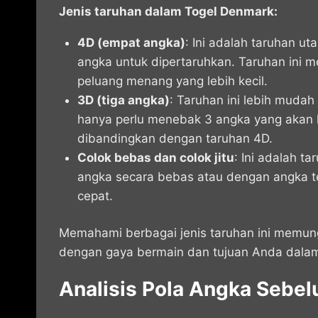
Jenis taruhan dalam Togel Denmark:
4D (empat angka)
: Ini adalah taruhan u
angka untuk dipertaruhkan. Taruhan ini me
peluang menang yang lebih kecil.
3D (tiga angka)
: Taruhan ini lebih mud
hanya perlu menebak 3 angka yang akan ke
dibandingkan dengan taruhan 4D.
Colok bebas dan colok jitu
: Ini adalah 
angka secara bebas atau dengan angka t
cepat.
Memahami berbagai jenis taruhan ini memun
dengan gaya bermain dan tujuan Anda dala
Analisis Pola Angka Sebe