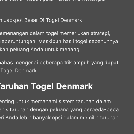
kemenangan dalam togel memerlukan strategi,
keberuntungan. Meskipun hasil togel sepenuhnya
atkan peluang Anda untuk menang.
has mengenai beberapa trik ampuh yang dapat
 Togel Denmark.
Taruhan Togel Denmark
enting untuk memahami sistem taruhan dalam
 jenis taruhan dengan peluang yang berbeda-beda.
ri Anda lebih banyak opsi dalam memilih taruhan