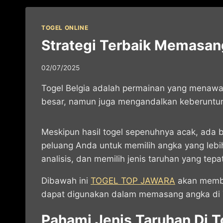
TOGEL ONLINE
Strategi Terbaik Memasang
02/07/2025
Togel Belgia adalah permainan yang menaw
besar, namun juga mengandalkan keberuntu
Meskipun hasil togel sepenuhnya acak, ada 
peluang Anda untuk memilih angka yang leb
analisis, dan memilih jenis taruhan yang t
Dibawah ini
TOGEL TOP JAWARA
akan memba
dapat digunakan dalam memasang angka di T
Pahami Jenis Taruhan Di T