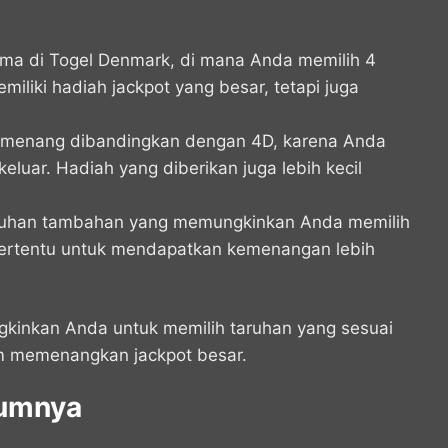
tama di Togel Denmark, di mana Anda memilih 4
miliki hadiah jackpot yang besar, tetapi juga
ah menang dibandingkan dengan 4D, karena Anda
luar. Hadiah yang diberikan juga lebih kecil
taruhan tambahan yang memungkinkan Anda memilih
ertentu untuk mendapatkan kemenangan lebih
gkinkan Anda untuk memilih taruhan yang sesuai
m memenangkan jackpot besar.
lumnya