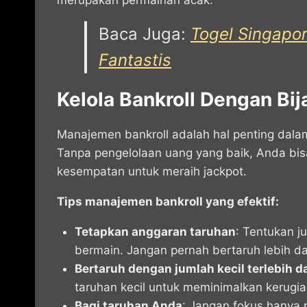
Baca Juga:
Togel Singapo
Fantastis
Kelola Bankroll Dengan Bij
Manajemen bankroll adalah hal penting dalam
Tanpa pengelolaan uang yang baik, Anda bi
kesempatan untuk meraih jackpot.
Tips manajemen bankroll yang efektif:
Tetapkan anggaran taruhan
: Tentukan j
bermain. Jangan pernah bertaruh lebih d
Bertaruh dengan jumlah kecil terlebih d
taruhan kecil untuk meminimalkan kerugia
Bagi taruhan Anda
: Jangan fokus hanya 